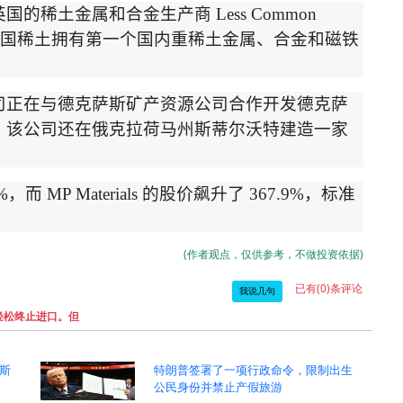
英国
的稀土金属和合金生产商
Less Common
国稀土拥有第一个国内重稀土金属、合金和磁铁
司正在与德克萨斯矿产资源公司合作开发德克萨
。该公司还在俄克拉荷马州斯蒂尔沃特建造一家
%
，而
MP Materials
的股价飙升了
367.9%
，标准
(作者观点，仅供参考，不做投资依据)
已有(0)条评论
我说几句
轻松终止进口。但
斯
特朗普签署了一项行政命令，限制出生
公民身份并禁止产假旅游