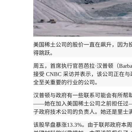
美国稀土公司的股价一直在飙升，因为
得跳跃。
周五，首席执行官芭芭拉
·
汉普顿
（
Barb
接受
CNBC
采访
并表示，该公司正在与
全至关重要的行业的公司。
汉普顿与政府有一些联系可能会有所帮
——
她在加入美国稀土公司之前担任过
子政府技术公司的负责人。她还是里士
该股早盘暴涨
13.3%
。由于
联邦政府本