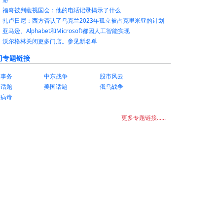
福奇被判藐视国会：他的电话记录揭示了什么
扎卢日尼：西方否认了乌克兰2023年孤立被占克里米亚的计划
亚马逊、Alphabet和Microsoft都因人工智能实现
沃尔格林关闭更多门店。参见新名单
门专题链接
美事务
中东战争
股市风云
国话题
美国话题
俄乌战争
状病毒
更多专题链接......