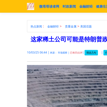
微塔塔读者网
时政新闻
金融财经
健康生
:
>
>
热点新闻
金融财经
贵重金属
美国话题
这家稀土公司可能是特朗普
10/03/25 06:44 |
|
|
我说几句
来源： 市场观察 |
已有(0)点评