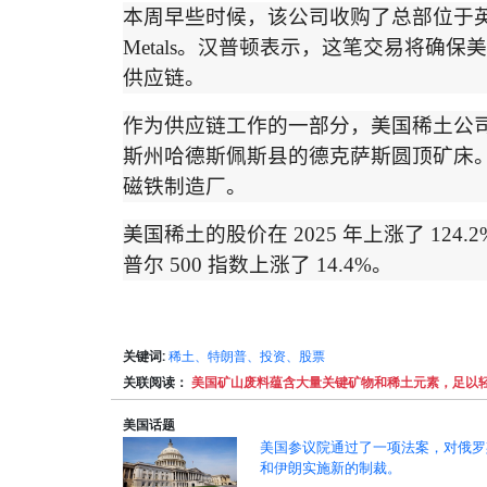
本周早些时候，该公司
收购了总部位于
Metals
。汉普顿表示，这笔交易将确保美
供应链。
作为供应链工作的一部分，美国稀土公
斯州哈德斯佩斯县的
德克萨斯圆顶矿床
磁铁制造厂。
美国稀土的股价在
2025
年上涨了
124.2
普尔
500
指数上涨了
14.4%
。
关键词:
稀土、特朗普、投资、股票
关联阅读：
美国矿山废料蕴含大量关键矿物和稀土元素，足以
美国话题
美国参议院通过了一项法案，对俄罗
和伊朗实施新的制裁。