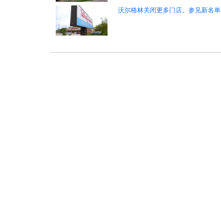
沃尔格林关闭更多门店。参见新名单
:
>
>
热点新闻
金融财经
贵重金属
世界经济