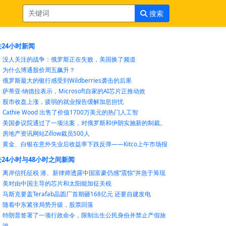
搜索
24小时新闻
没人关注的战争：俄罗斯正在失败，美国换了频道
为什么博通股价周五飙升？
俄罗斯最大的银行感受到Wildberries袭击的后果
萨蒂亚·纳德拉表示，Microsoft自家的AI芯片正推动效
股市收盘上涨，疲弱的就业报告缓解加息担忧
Cathie Wood 出售了价值1700万美元的热门人工智
美国参议院通过了一项法案，对俄罗斯和伊朗实施新的制裁。
房地产资讯网站Zillow裁员500人
黄金、白银在意外失业后收益率下跌反弹——Kitco上午市场报
24小时与48小时之间新闻
离岸信托征税 港、新律师透露中国富豪仍感“震惊”并急于筹现
美对由中国主导的芯片和太阳能加征关税
马斯克要盖Terafab晶圆厂首期砸168亿元 还要自建发电
随着中东紧张局势升级，股票回落
特朗普签署了一项行政命令，限制出生公民身份并禁止产假旅
游