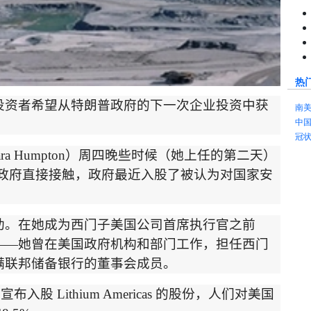
热
投资者希望从特朗普政府的下一次企业投资中获
南
中
冠
ara Humpton
）
周四晚些时候（她上任的第二天
）
政府直接接触，政府最近入股了被认为对国家安
助。在她成为西门子美国公司首席执行官之前
——
她曾在美国政府机构和部门工作，担任西门
满联邦储备银行的董事会成员。
周宣布入股
Lithium Americas
的股份，人们对美国