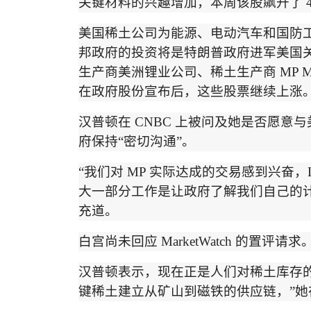
关键材料的兴趣增加，本周该股飙升了
4
美国稀土公司为能源、电动汽车和国防
邦政府的投资将是特朗普政府进军美国
生产商美洲锂业公司、稀土生产商
MP Ma
在政府股份宣布后，这些股票
继续上涨
汉普顿在
CNBC
上被问及她是否愿意与
府保持
“
密切沟通
”
。
“
我们对
MP
实际达成的交易感到兴奋，
大一部分工作是让政府了解我们自己的
充道。
白宫尚未回应
MarketWatch
的置评请求
汉普顿表示，现在正是人们对稀土库存
键稀土建立从矿山到磁铁的供应链，
”
她