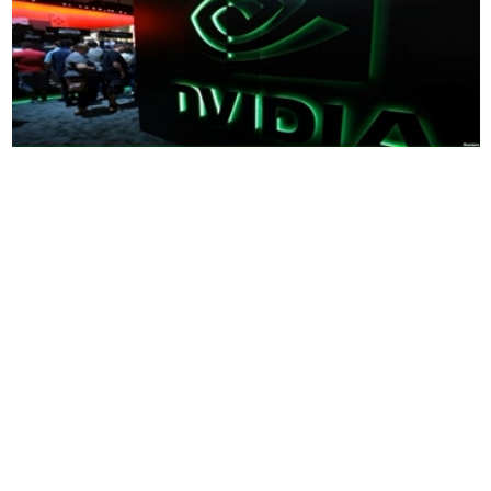
这位英伟达首席执行官在 10 月 6 日的 Citadel
Securities 活动中发表讲话时指责美国的出口管
制，并表示该公司现在在其预测中假设没有来自
中国的收入。
英伟达首席执行官黄仁勋上周表示，随着美国出口
管制继续受到影响，该公司在中国先进人工智能加
速器市场的份额已从大约
95%
跌至零。该评论是在
10
月
6
日在纽约举行的
Citadel Securities 2025
年全
球市场未来活动现场采访中发表的，黄仁勋在采访
中表示，
“
目前，我们
100%
脱离了中国
”
，并补充