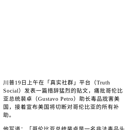
川普
19
日上午在「真实社群」平台（
Truth
Social
）发表一篇措辞猛烈的贴文，痛批哥伦比
亚总统裴卓（
Gustavo Petro
）助长毒品戕害美
国，接着宣布美国将切断对哥伦比亚的所有补
助。
他写道：「哥伦比亚总统裴卓是一名非法毒品头