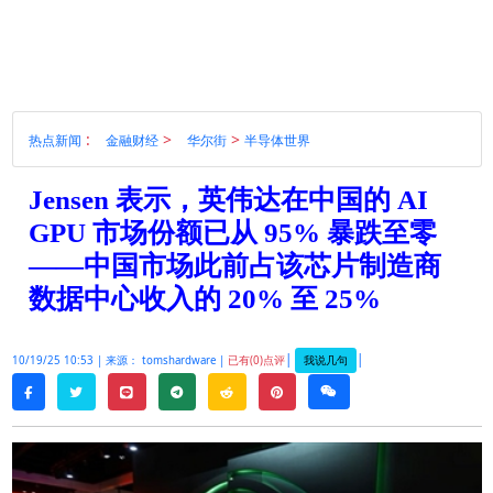
:
>
>
热点新闻
金融财经
华尔街
半导体世界
Jensen 表示，英伟达在中国的 AI
GPU 市场份额已从 95% 暴跌至零
——中国市场此前占该芯片制造商
数据中心收入的 20% 至 25%
|
|
我说几句
10/19/25 10:53 |
来源： tomshardware |
已有(0)点评
twitter
line
telegram
reddit
pinterest
weixin
facebook