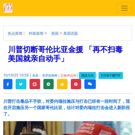
:
>
>
热点新闻
时政新闻
美国
美国话题
川普切断哥伦比亚金援 「再不扫毒
美国就亲自动手」
10/19/25 10:59 |
|
|
我说几句
打印&下载PDF
来源： 世界新闻网 |
已有(0)点评
twitter
line
telegram
reddit
pinterest
weixin
facebook
川普打击毒品不手软，对委内瑞拉施压与打击已经有一段时间了，现
在开启施压另一个国家哥伦比亚，估计对委内瑞拉打击会进入新阶段
了。