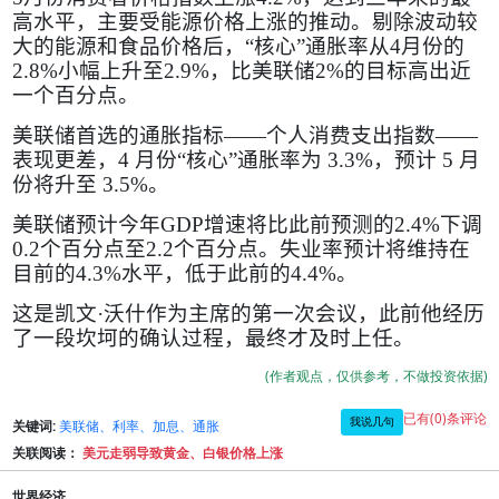
高水平，主要受能源价格上涨的推动。剔除波动较
大的能源和食品价格后，“核心”通胀率从
4
月份的
2.8%
小幅上升至
2.9%
，比美联储
2%
的目标高出近
一个百分点。
美联储首选的通胀指标——个人消费支出指数——
表现更差，
4
月份“核心”通胀率为
3.3%
，预计
5
月
份将升至
3.5%
。
美联储预计今年
GDP
增速将比此前预测的
2.4%
下调
0.2
个百分点至
2.2
个百分点。失业率预计将维持在
目前的
4.3%
水平，低于此前的
4.4%
。
这是凯文·沃什作为主席的第一次会议，此前他经历
了一段坎坷的确认过程，最终才及时上任。
(作者观点，仅供参考，不做投资依据)
已有(0)条评论
我说几句
关键词:
美联储、利率、加息、通胀
关联阅读：
美元走弱导致黄金、白银价格上涨
世界经济