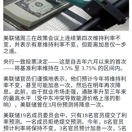
美联储周三在政策会议上连续第四次维持利率不
变，并表示有意维持利率不变，但距离加息仅一步
之遥。
央行一致投票决定——这是自去年六月以来的首次
——将基准利率维持在
3.5%
至
3.75%
的区间内。
美联储官员们谨慎地表示，他们预计今年将维持利
率不变，甚至可能加息一次，然后在明年再次降
息。此前，由于就业市场走强，通胀率升至三年来
的最高水平（受中东冲突导致能源价格上涨的影
响），美联储曾在
3
月份预测将降息一次。
美联储
19
名成员委员会中，只有
18
名官员提交了利
率预测。一名成员拒绝提交预测。今年，
8
名官员
预计利率将保持不变，
3
名官员预计加息一次，
5
名