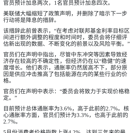
官员预计加息两次，
1
名官员预计加息四次。
美联储大幅缩短了政策声明，并删除了暗示下一步
行动将是降息的措辞。
该措辞此前曾表示，“在考虑对联邦基金利率目标区
间进行额外调整的程度和时间时，委员会将仔细评
估新出现的数据、不断变化的前景以及风险平衡。”
官员们在声明中指出，尽管中东冲突等因素导致经
济存在较高的不确定性，但经济仍在以“稳健”的速
度增长。他们表示，通胀率仍然居高不下，部分原
因是供应冲击推高了包括能源在内的某些行业的价
格。
官员们在声明中表示：“委员会将致力于实现价格稳
定。”
目前预计总体通胀率为
3.6%
，高于此前的
2.7%
。核
心通胀率方面，官员们预计为
3.3%
，也高于此前的
2.7%
。
5
月份消费者价格指数上涨
4.2%
，达到三年来的最