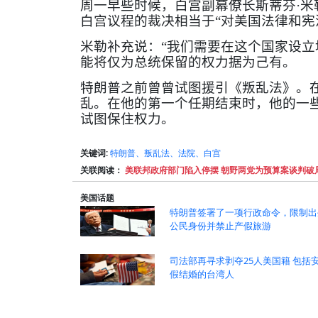
周一早些时候，白宫副幕僚长斯蒂芬·米
白宫议程的裁决相当于“对美国法律和宪
米勒补充说：“我们需要在这个国家设
能将仅为总统保留的权力据为己有。
特朗普之前曾曾试图援引《叛乱法》。
乱。在他的第一个任期结束时，他的一
试图保住权力。
关键词:
特朗普、叛乱法、法院、白宫
关联阅读：
美联邦政府部门陷入停摆 朝野两党为预算案谈判破
美国话题
特朗普签署了一项行政命令，限制出
公民身份并禁止产假旅游
司法部再寻求剥夺25人美国籍 包括
假结婚的台湾人