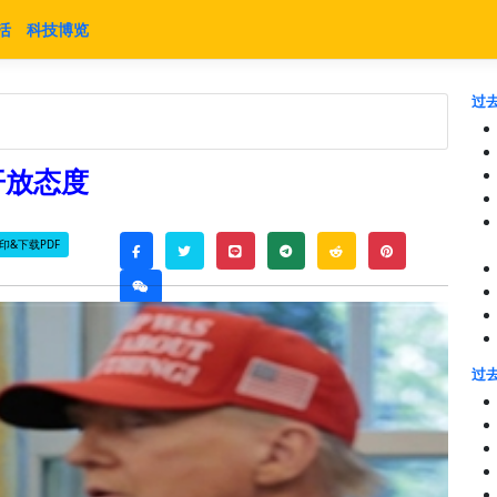
活
科技博览
过去
开放态度
印&下载PDF
twitter
line
telegram
reddit
pinterest
facebook
weixin
过去