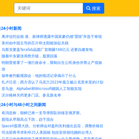
搜索
24小时新闻
离岸信托征税 港、新律师透露中国富豪仍感“震惊”并急于筹现
美对由中国主导的芯片和太阳能加征关税
马斯克要盖Terafab晶圆厂首期砸168亿元 还要自建发电
随着中东紧张局势升级，股票回落
特朗普签署了一项行政命令，限制出生公民身份并禁止产假旅
游
福奇被判藐视国会：他的电话记录揭示了什么
扎卢日尼：西方否认了乌克兰2023年孤立被占克里米亚的计划
亚马逊、Alphabet和Microsoft都因人工智能实现
沃尔格林关闭更多门店。参见新名单
24小时与48小时之间新闻
有消息称，朝鲜已将一支导弹部队转移至俄罗斯。
股指从早期高点下跌，趋于混合
SpaceX股票大跌。分析师会对盈利失利做出反应，调整价格目
司法部再寻求剥夺25人美国籍 包括安排假结婚的台湾人
乌克兰的攻势摧毁了俄罗斯联邦的一个主要优势：甚至普京也