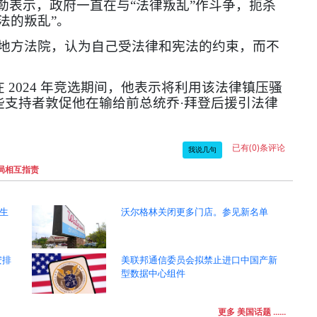
勒表示，政府一直在与“法律叛乱”作斗争，扼杀
法的叛乱”。
立地方法院，认为自己受法律和宪法的约束，而不
在
2024
年竞选期间，他表示将利用该法律镇压骚
些支持者敦促他在输给前总统乔·拜登后援引法律
已有(0)条评论
我说几句
局相互指责
生
沃尔格林关闭更多门店。参见新名单
安排
美联邦通信委员会拟禁止进口中国产新
型数据中心组件
更多 美国话题 ......