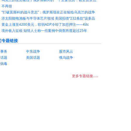
不再假
“打破莫斯科的战斗意志”：俄罗斯现在正在输给乌克兰的战争
涉太阳能电池板与半导体芯片领域 美国拟借“232条款”设多晶
黄金上涨至4200美元，软弱ADP冷却了加息押注——Kitc
境外收入征税 知情人士称一些案例中倒查跨度超过25年
门专题链接
美事务
中东战争
股市风云
国话题
美国话题
俄乌战争
状病毒
更多专题链接......