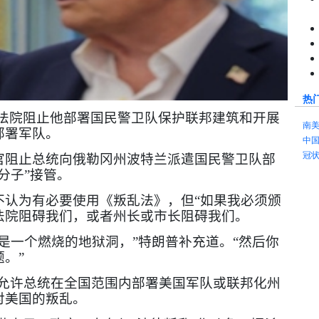
热
邦法院阻止他部署国民警卫队保护联邦建筑和开展
南
部署军队。
中
冠
官阻止总统向俄勒冈州波特兰派遣国民警卫队部
分子”接管。
不认为有必要使用《叛乱法》，但“如果我必须颁
法院阻碍我们，或者州长或市长阻碍我们。
是一个燃烧的地狱洞，”特朗普补充道。“然后你
。”
允许总统在全国范围内部署美国军队或联邦化州
对美国的叛乱。