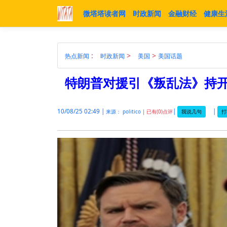
微塔塔读者网
时政新闻
金融财经
健康生
:
>
>
热点新闻
时政新闻
美国
美国话题
特朗普对援引《叛乱法》持
10/08/25 02:49 |
|
|
我说几句
打
来源： politico |
已有(0)点评