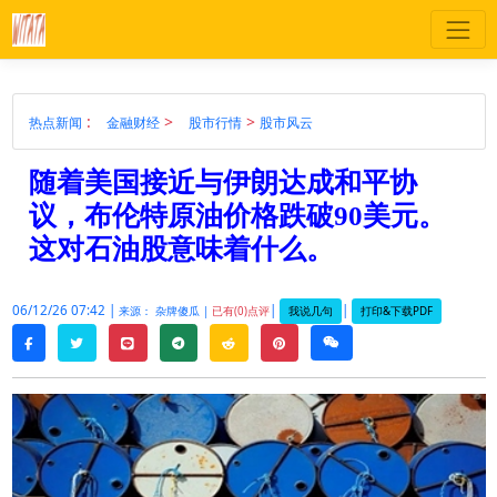
:
>
>
热点新闻
金融财经
股市行情
股市风云
随着美国接近与伊朗达成和平协
议，布伦特原油价格跌破90美元。
这对石油股意味着什么。
06/12/26 07:42 |
|
|
我说几句
打印&下载PDF
来源： 杂牌傻瓜 |
已有(0)点评
twitter
line
telegram
reddit
pinterest
weixin
facebook