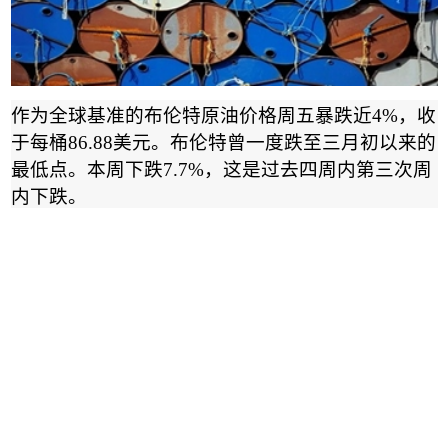
作为全球基准的布伦特原油价格周五暴跌近
4%
，收
于每桶
86.88
美元。布伦特曾一度跌至三月初以来的
最低点。本周下跌
7.7%
，这是过去四周内第三次周
内下跌
。