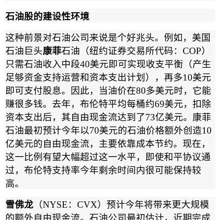
石油股的建设性环境
这种前景对石油公司来说是个好兆头。例如，美国
石油巨头
康菲
石油（纽约证券交易所代码：
COP
）
只需石油收入中段
40
美元即可实现收支平衡（产生
足够资金支持运营和资本支出计划），再多
10
美元
即可支付股息。因此，当油价在
80
多美元时，它能
赚很多钱。去年，布伦特平均每桶约
69
美元，扣除
资本支出后，其自由现金流达到了
73
亿美元。康菲
石油最初预计今年以
70
美元的石油价格额外创造
10
亿美元的自由现金流，主要依靠成本节约。现在，
这一比例有望大幅超过这一水平，即使和平协议通
过，布伦特支持率今年剩余时间内很可能保持较
高。
雪佛龙
（
NYSE
：
CVX
）预计今年将带来更大规模
的额外自由现金流。石油公司最初估计，近期完成