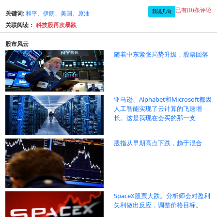
已有(0)条评论
我说几句
关键词:
和平、伊朗、美国、原油
关联阅读：
科技股再次暴跌
股市风云
随着中东紧张局势升级，股票回落
亚马逊、Alphabet和Microsoft都因
人工智能实现了云计算的飞速增
长。这是我现在会买的那一支
股指从早期高点下跌，趋于混合
SpaceX股票大跌。分析师会对盈利
失利做出反应，调整价格目标。