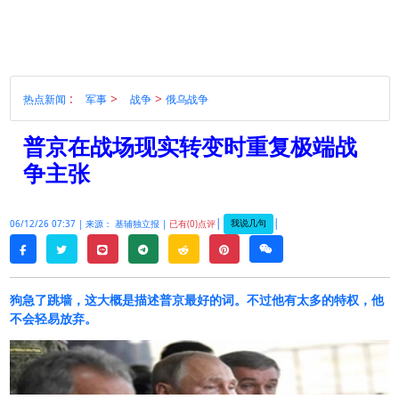
:
>
>
热点新闻
军事
战争
俄乌战争
普京在战场现实转变时重复极端战
争主张
|
|
我说几句
06/12/26 07:37 |
来源： 基辅独立报 |
已有(0)点评
twitter
line
telegram
reddit
pinterest
weixin
facebook
狗急了跳墙，这大概是描述普京最好的词。不过他有太多的特权，他
不会轻易放弃。