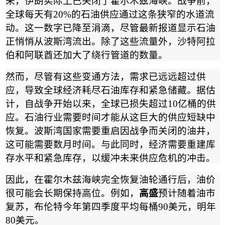
来，伊朗实际上已关闭了霍尔木兹海峡。战争前，
全球每天有
20%
的石油供应通过这条狭窄的水道流
动。这一数字已降至涓滴，尽管最新报道显示石油
正悄悄从波斯湾流出。除了这些流量外，沙特阿拉
伯和阿联酋还加大了绕行管道的数量。
然而，尽管有这些变通方法，需求已远远超过供
应，导致全球经济耗尽石油库存和紧急储藏。据估
计，自战争开始以来，全球已损失超过
10
亿桶的供
应。石油行业需要时间才能从这巨大的供应短缺中
恢复。波斯湾国家需要重启因战争而关闭的油井，
这可能需要数月时间。与此同时，经济需要重建库
存水平和紧急库存，以缓冲未来供应危机的冲击。
因此，在霍尔木兹海峡完全恢复油轮通行后，油价
很可能会长期保持高位。例如，
高盛
预计随着油市
复苏，布伦特今年第四季度平均每桶
90
美元，明年
80
美元。