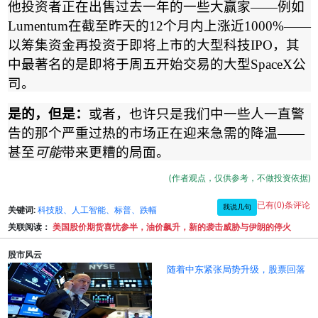
他投资者正在出售过去一年的一些大赢家
——
例如
Lumentum
在截至昨天的
12
个月内上涨近
1000%——
以筹集资金再投资于即将上市的大型科技
IPO
，其
中最著名的是即将于周五开始交易的大型
SpaceX
公
司。
是的，但是：
或者，也许只是我们中一些人一直警
告的那个严重过热的市场正在迎来急需的降温
——
甚至
可能
带来更糟的局面。
(作者观点，仅供参考，不做投资依据)
已有(0)条评论
我说几句
关键词:
科技股、人工智能、标普、跌幅
关联阅读：
美国股价期货喜忧参半，油价飙升，新的袭击威胁与伊朗的停火
股市风云
随着中东紧张局势升级，股票回落