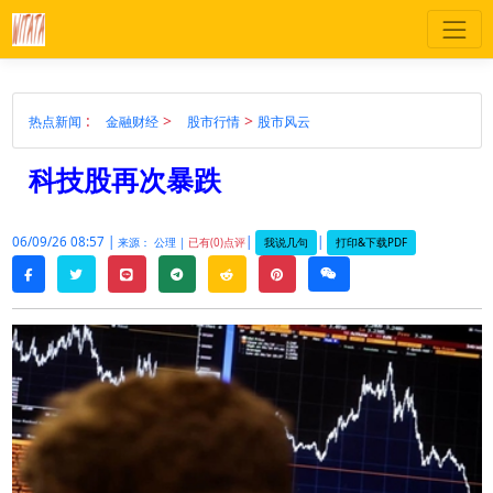
:
>
>
热点新闻
金融财经
股市行情
股市风云
科技股再次暴跌
06/09/26 08:57 |
|
|
我说几句
打印&下载PDF
来源： 公理 |
已有(0)点评
twitter
line
telegram
reddit
pinterest
weixin
facebook