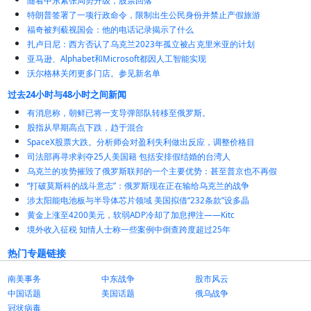
随着中东紧张局势升级，股票回落
特朗普签署了一项行政命令，限制出生公民身份并禁止产假旅游
福奇被判藐视国会：他的电话记录揭示了什么
扎卢日尼：西方否认了乌克兰2023年孤立被占克里米亚的计划
亚马逊、Alphabet和Microsoft都因人工智能实现
沃尔格林关闭更多门店。参见新名单
过去24小时与48小时之间新闻
有消息称，朝鲜已将一支导弹部队转移至俄罗斯。
股指从早期高点下跌，趋于混合
SpaceX股票大跌。分析师会对盈利失利做出反应，调整价格目
司法部再寻求剥夺25人美国籍 包括安排假结婚的台湾人
乌克兰的攻势摧毁了俄罗斯联邦的一个主要优势：甚至普京也不再假
“打破莫斯科的战斗意志”：俄罗斯现在正在输给乌克兰的战争
涉太阳能电池板与半导体芯片领域 美国拟借“232条款”设多晶
黄金上涨至4200美元，软弱ADP冷却了加息押注——Kitc
境外收入征税 知情人士称一些案例中倒查跨度超过25年
热门专题链接
南美事务
中东战争
股市风云
中国话题
美国话题
俄乌战争
冠状病毒