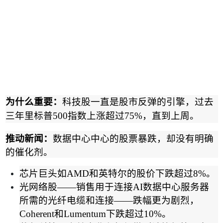
为什么重要：
科技股一直是股市反弹的引擎，过去
三年里标普
500
指数上涨超过
75%
，直到上周。
推动新闻：
数据中心中心的股票暴跌，却没有明确
的催化剂。
芯片巨头如
AMD
和英特尔的股价下跌超过
8%
。
光网络股
——
销售用于连接
AI
数据中心服务器
所需的光纤电缆和连接
——
跌幅更为剧烈，
Coherent
和
Lumentum
下跌超过
10%
。