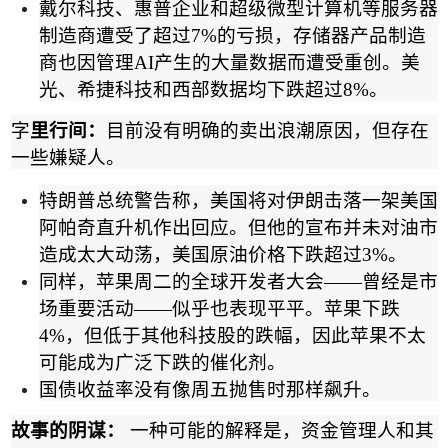
戴尔科技、惠普企业和超级微型计算机等服务器
制造商遭受了超过
7%
的亏损，存储器产品制造
商也因管理
AI
产生的大量数据而遭受重创。美
光、希捷科技和西部数据均下跌超过
8%
。
字
里行间：
目前没有明确的卖出浪潮原因，但存在
一些嫌疑人。
特朗普总统警告称，美国将对伊朗击落一架美国
阿帕奇直升机作出回应。但他的宣布并未对油市
造成太大动荡，美国原油价格下跌超过
3%
。
同样，苹果周二的全球开发者大会
——
曾经是市
场重要活动
——
似乎也表现平平。苹果下跌
4%
，但低于其他科技股的跌幅，因此苹果不太
可能成为广泛下跌的催化剂。
国债收益率没有像周五抛售时那样飙升。
故事的阴谋：
一种可能的解释是，资金管理人和其