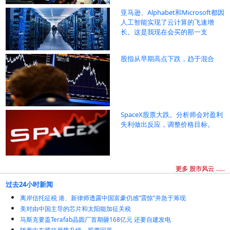
亚马逊、Alphabet和Microsoft都因
人工智能实现了云计算的飞速增
长。这是我现在会买的那一支
股指从早期高点下跌，趋于混合
SpaceX股票大跌。分析师会对盈利
失利做出反应，调整价格目标。
更多 股市风云 ......
过去24小时新闻
离岸信托征税 港、新律师透露中国富豪仍感“震惊”并急于筹现
美对由中国主导的芯片和太阳能加征关税
马斯克要盖Terafab晶圆厂首期砸168亿元 还要自建发电