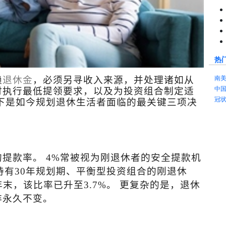
热
南
赖
退休金
，必须另寻收入来源，并处理诸如从
中
时执行最低提领要求，以及为投资组合制定适
冠
下是如今规划退休生活者面临的最关键三项决
的提款率。
4%
常被视为刚退休者的安全提款机
持有
30
年规划期、平衡型投资组合的刚退休
年末，该比率已升至
3.7%
。 更复杂的是，退休
非永久不变。