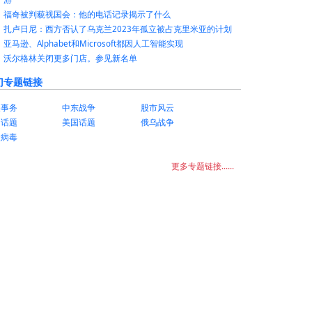
福奇被判藐视国会：他的电话记录揭示了什么
扎卢日尼：西方否认了乌克兰2023年孤立被占克里米亚的计划
亚马逊、Alphabet和Microsoft都因人工智能实现
沃尔格林关闭更多门店。参见新名单
门专题链接
美事务
中东战争
股市风云
国话题
美国话题
俄乌战争
状病毒
更多专题链接......