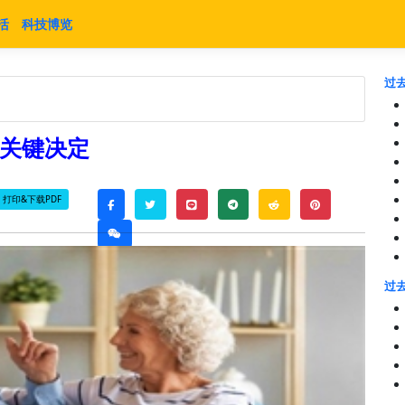
活
科技博览
过去
3关键决定
打印&下载PDF
twitter
line
telegram
reddit
pinterest
facebook
weixin
过去