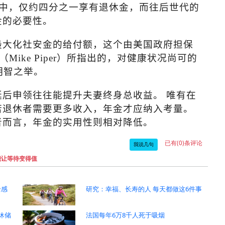
中，仅约四分之一享有退休金，而往后世代的
金的必要性。
最大化社安金的给付额，这个由美国政府担保
（
Mike Piper
）所指出的，对健康状况尚可的
明智之举。
后申领往往能提升夫妻终身总收益。 唯有在
若退休者需要更多收入，年金才应纳入考量。
者而言，年金的实用性则相对降低。
已有(0)条评论
我说几句
能让等待变得值
全感
研究：幸福、长寿的人 每天都做这6件事
休储
法国每年6万8千人死于吸烟