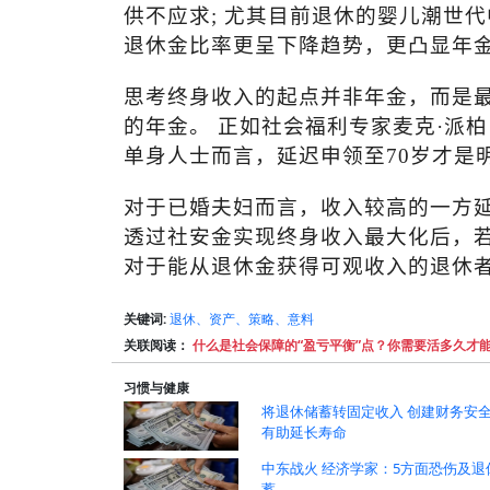
供不应求
;
尤其目前退休的婴儿潮世代
退休金比率更呈下降趋势，更凸显年
思考终身收入的起点并非年金，而是
的年金。 正如社会福利专家麦克·派柏
单身人士而言，延迟申领至
70
岁才是
对于已婚夫妇而言，收入较高的一方延
透过社安金实现终身收入最大化后，
对于能从退休金获得可观收入的退休
关键词:
退休、资产、策略、意料
关联阅读：
什么是社会保障的“盈亏平衡”点？你需要活多久才
习惯与健康
将退休储蓄转固定收入 创建财务安
有助延长寿命
中东战火 经济学家：5方面恐伤及退
蓄