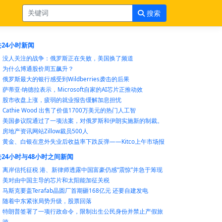
搜索
24小时新闻
没人关注的战争：俄罗斯正在失败，美国换了频道
为什么博通股价周五飙升？
俄罗斯最大的银行感受到Wildberries袭击的后果
萨蒂亚·纳德拉表示，Microsoft自家的AI芯片正推动效
股市收盘上涨，疲弱的就业报告缓解加息担忧
Cathie Wood 出售了价值1700万美元的热门人工智
美国参议院通过了一项法案，对俄罗斯和伊朗实施新的制裁。
房地产资讯网站Zillow裁员500人
黄金、白银在意外失业后收益率下跌反弹——Kitco上午市场报
24小时与48小时之间新闻
离岸信托征税 港、新律师透露中国富豪仍感“震惊”并急于筹现
美对由中国主导的芯片和太阳能加征关税
马斯克要盖Terafab晶圆厂首期砸168亿元 还要自建发电
随着中东紧张局势升级，股票回落
特朗普签署了一项行政命令，限制出生公民身份并禁止产假旅
游