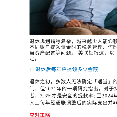
退休规划错综复杂，越来越少人能仰
不同账户提领资金时的税务管理、何
当资产配置等问题。 美联社报道，以
定。
1.
退休后每年应提领多少金额
退休之初，多数人无法确定「适当」
制，但
2021
年的一项研究指出，对于
者，
3.3%
才是安全的提款率
;
至
2024
人士每年经通胀调整后的实际支出并
应对策略