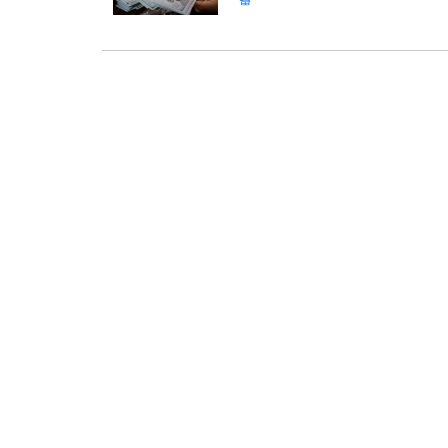
:
>
>
热点新闻
时政新闻
美国
美国话题
川普拟发关税红利每人最高20