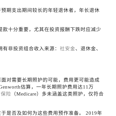
于预期支出期间较长的年轻退休者，年长退休
提款十分重要，尤其在投资报酬下跌时应减少
拥有非投资组合收入来源：
社安金
、退休金、
愿面对需要长期照护的可能，费用更可能造成
Genworth
估算，一年长期照护费用达
11
万
疗保险
（
Medicare
）多未涵盖这类照护，仅符合
在于是否及如何为这些费用预作准备。
2019
年