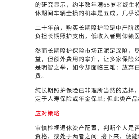
的研究显示，约半数年满
65
岁者终生
休期间车辆全损的机率是五成，几乎
二十年前，购买长期照护险是中产阶
负担长期照护支出，低收入者则仰赖
然而长期照护保险市场正泥足深陷，
益，但额外费用的攀升，让多家保险公
是明智之举，如今却面临三难：放弃
费。
纯长期照护保险已非理所当然的选择
定于人寿保险或年金保单
;
但此类产品
应对策略
审慎检视退休资产配置，判断个人是
资格，或处于两者之间
;
接下来，便能