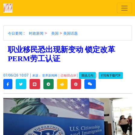
:
>
>
今日要闻
时政新闻
美国
美国话题
职业移民恐出现新变动 锁定改革
PERM劳工认证
07/06/26 10:07 |
|
|
我说几句
打印&下载PDF
来源： 世界新闻网 |
已有(0)点评
twitter
line
telegram
reddit
pinterest
weixin
facebook