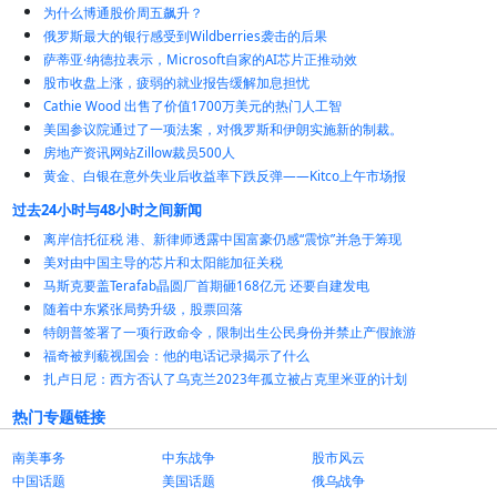
为什么博通股价周五飙升？
俄罗斯最大的银行感受到Wildberries袭击的后果
萨蒂亚·纳德拉表示，Microsoft自家的AI芯片正推动效
股市收盘上涨，疲弱的就业报告缓解加息担忧
Cathie Wood 出售了价值1700万美元的热门人工智
美国参议院通过了一项法案，对俄罗斯和伊朗实施新的制裁。
房地产资讯网站Zillow裁员500人
黄金、白银在意外失业后收益率下跌反弹——Kitco上午市场报
过去24小时与48小时之间新闻
离岸信托征税 港、新律师透露中国富豪仍感“震惊”并急于筹现
美对由中国主导的芯片和太阳能加征关税
马斯克要盖Terafab晶圆厂首期砸168亿元 还要自建发电
随着中东紧张局势升级，股票回落
特朗普签署了一项行政命令，限制出生公民身份并禁止产假旅游
福奇被判藐视国会：他的电话记录揭示了什么
扎卢日尼：西方否认了乌克兰2023年孤立被占克里米亚的计划
热门专题链接
南美事务
中东战争
股市风云
中国话题
美国话题
俄乌战争