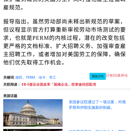
雇规范。
报导指出，虽然劳动部尚未释出新规范的草案，
但议程显示官方打算重新审视劳动市场测试的要
求，也就是
PERM
的内核过程，潜在的改变包括
更严格的文档标准、扩大招聘义务、加强审查雇
主招聘工作，或者增加对美国劳工的保障，确保
他们优先取得工作机会。
已有(0)条评论
我说几句
关键词:
移民、PERM、绿卡、劳工
关联阅读：
EB-5签证全面改革「困难企业」投资途径拟取消
美国话题
美国参议院通过了一项法案，对俄
罗斯和伊朗实施新的制裁。