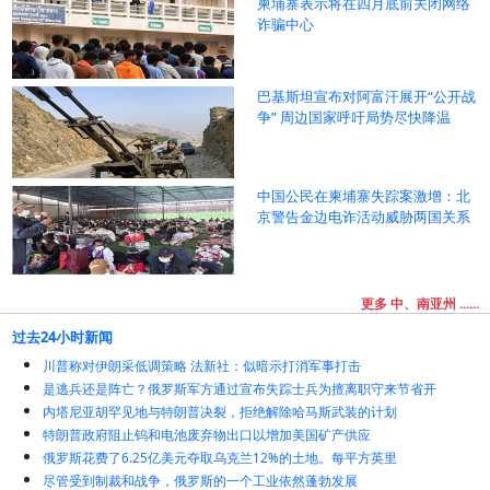
柬埔寨表示将在四月底前关闭网络
诈骗中心
巴基斯坦宣布对阿富汗展开“公开战
争” 周边国家呼吁局势尽快降温
中国公民在柬埔寨失踪案激增：北
京警告金边电诈活动威胁两国关系
更多 中、南亚州 ......
过去24小时新闻
川普称对伊朗采低调策略 法新社：似暗示打消军事打击
是逃兵还是阵亡？俄罗斯军方通过宣布失踪士兵为擅离职守来节省开
内塔尼亚胡罕见地与特朗普决裂，拒绝解除哈马斯武装的计划
特朗普政府阻止钨和电池废弃物出口以增加美国矿产供应
俄罗斯花费了6.25亿美元夺取乌克兰12%的土地。每平方英里
尽管受到制裁和战争，俄罗斯的一个工业依然蓬勃发展