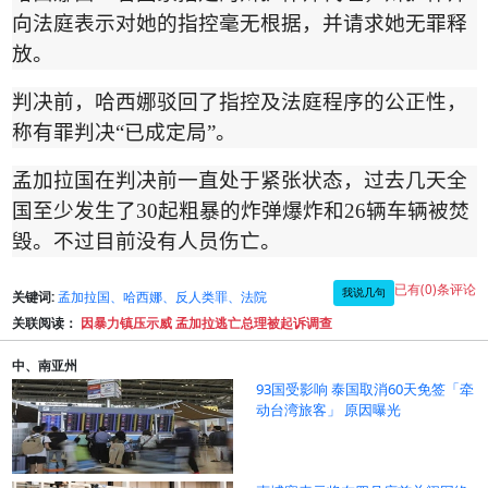
向法庭表示对她的指控毫无根据，并请求她无罪释
放。
判决前，哈西娜驳回了指控及法庭程序的公正性，
称有罪判决
“
已成定局
”
。
孟加拉国在判决前一直处于紧张状态，过去几天全
国至少发生了
30
起粗暴的炸弹爆炸和
26
辆车辆被焚
毁。不过目前没有人员伤亡。
已有(0)条评论
我说几句
关键词:
孟加拉国、哈西娜、反人类罪、法院
关联阅读：
因暴力镇压示威 孟加拉逃亡总理被起诉调查
中、南亚州
93国受影响 泰国取消60天免签「牵
动台湾旅客」 原因曝光