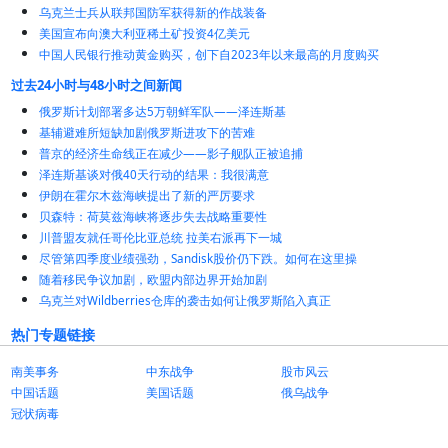
乌克兰士兵从联邦国防军获得新的作战装备
美国宣布向澳大利亚稀土矿投资4亿美元
中国人民银行推动黄金购买，创下自2023年以来最高的月度购买
过去24小时与48小时之间新闻
俄罗斯计划部署多达5万朝鲜军队——泽连斯基
基辅避难所短缺加剧俄罗斯进攻下的苦难
普京的经济生命线正在减少——影子舰队正被追捕
泽连斯基谈对俄40天行动的结果：我很满意
伊朗在霍尔木兹海峡提出了新的严厉要求
贝森特：荷莫兹海峡将逐步失去战略重要性
川普盟友就任哥伦比亚总统 拉美右派再下一城
尽管第四季度业绩强劲，Sandisk股价仍下跌。如何在这里操
随着移民争议加剧，欧盟内部边界开始加剧
乌克兰对Wildberries仓库的袭击如何让俄罗斯陷入真正
热门专题链接
南美事务
中东战争
股市风云
中国话题
美国话题
俄乌战争
冠状病毒