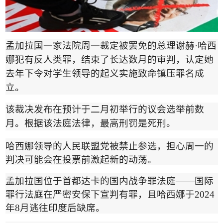
孟加拉国一家法院周一裁定被罢免的总理谢赫
·
哈西
娜犯有反人类罪，结束了长达数月的审判，认定她
去年下令对学生领导的起义实施致命镇压罪名成
立。
该裁决发布在预计于二月初举行的议会选举前数
月。根据该法庭法律，最高刑罚是死刑。
哈西娜领导的人民联盟党被禁止参选，担心周一的
判决可能会在投票前激起新的动荡。
孟加拉国位于首都达卡的国内战争罪法庭
——
国际
罪行法庭在严密安保下宣判有罪，且哈西娜于
2024
年
8
月逃往印度后缺席。