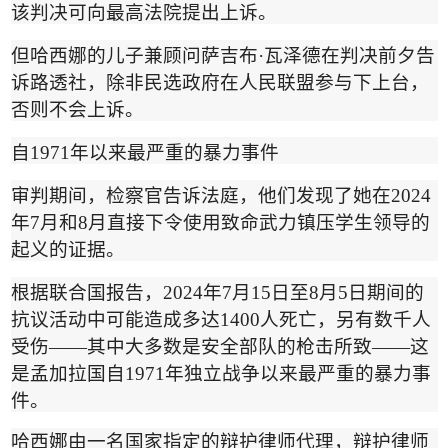
该判决可向最高法院提出上诉。
但哈西娜的儿子兼顾问萨吉布
·
瓦泽德在判决前夕告
诉路透社，除非民选政府在人民联盟参与下上台，
否则不会上诉。
自
1971
年以来最严重的暴力事件
审判期间，检察官告诉法庭，他们发现了她在
2024
年
7
月和
8
月直接下令使用致命武力镇压学生领导的
起义的证据。
根据联合国报告，
2024
年
7
月
15
日至
8
月
5
日期间的
抗议活动中可能造成多达
1400
人死亡，另有数千人
受伤
——
其中大多数是安全部队的枪击所致
——
这
是孟加拉国自
1971
年独立战争以来最严重的暴力事
件。
哈西娜由一名国家指定的辩护律师代理，辩护律师