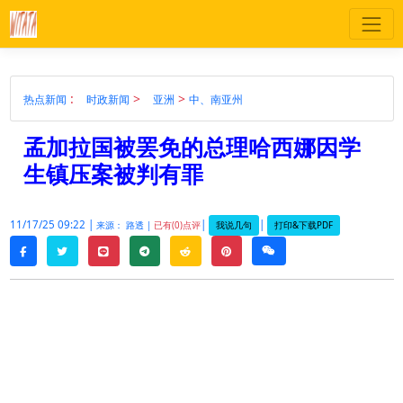
:
>
>
热点新闻
时政新闻
亚洲
中、南亚州
孟加拉国被罢免的总理哈西娜因学
生镇压案被判有罪
11/17/25 09:22 |
|
|
我说几句
打印&下载PDF
来源： 路透 |
已有(0)点评
twitter
line
telegram
reddit
pinterest
weixin
facebook