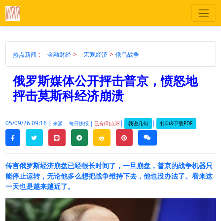
:
>
>
热点新闻
金融财经
宏观经济
俄乌战争
俄罗斯媒体公开抨击普京，愤怒地
抨击莫斯科经济崩溃
05/09/26 09:16 |
|
|
我说几句
打印&下载PDF
来源： 每日快报 |
已有(0)点评
twitter
line
telegram
reddit
pinterest
weixin
facebook
传言俄罗斯经济崩盘已经很长时间了，一旦崩盘，普京的战争机器只
能停止运转，无论他多么想把战争维持下去，他也没办法了。看来这
一天也是越来越近了。