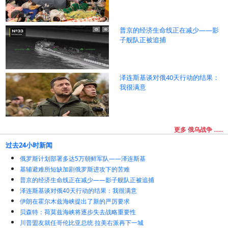
普京的经济生命线正在减少——影
子舰队正被追捕
泽连斯基谈对俄40天行动的结果：
我很满意
更多 俄乌战争 ......
过去24小时新闻
俄罗斯计划部署多达5万朝鲜军队——泽连斯基
基辅避难所短缺加剧俄罗斯进攻下的苦难
普京的经济生命线正在减少——影子舰队正被追捕
泽连斯基谈对俄40天行动的结果：我很满意
伊朗在霍尔木兹海峡提出了新的严厉要求
贝森特：荷莫兹海峡将逐步失去战略重要性
川普盟友就任哥伦比亚总统 拉美右派再下一城