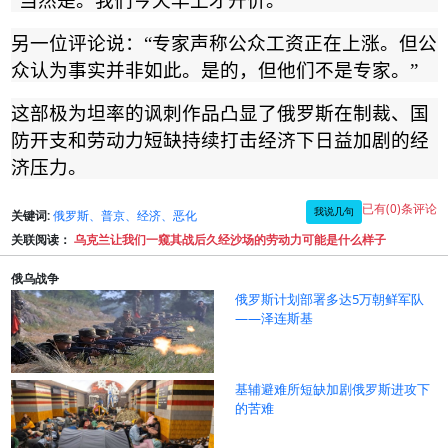
“
当然是。我们今天早上才开价。
”
另一位评论说：
“
专家声称公众工资正在上涨。但公
众认为事实并非如此。是的，但他们不是专家。
”
这部极为坦率的讽刺作品凸显了俄罗斯在制裁、国
防开支和劳动力短缺持续打击经济下日益加剧的经
济压力。
已有(0)条评论
我说几句
关键词:
俄罗斯、普京、经济、恶化
关联阅读：
乌克兰让我们一窥其战后久经沙场的劳动力可能是什么样子
俄乌战争
俄罗斯计划部署多达5万朝鲜军队
——泽连斯基
基辅避难所短缺加剧俄罗斯进攻下
的苦难