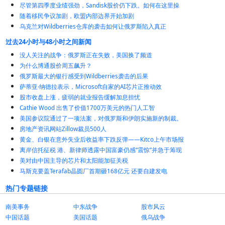
尽管第四季度业绩强劲，Sandisk股价仍下跌。如何在这里操
随着移民争议加剧，欧盟内部边界开始加剧
乌克兰对Wildberries仓库的袭击如何让俄罗斯陷入真正
过去24小时与48小时之间新闻
没人关注的战争：俄罗斯正在失败，美国换了频道
为什么博通股价周五飙升？
俄罗斯最大的银行感受到Wildberries袭击的后果
萨蒂亚·纳德拉表示，Microsoft自家的AI芯片正推动效
股市收盘上涨，疲弱的就业报告缓解加息担忧
Cathie Wood 出售了价值1700万美元的热门人工智
美国参议院通过了一项法案，对俄罗斯和伊朗实施新的制裁。
房地产资讯网站Zillow裁员500人
黄金、白银在意外失业后收益率下跌反弹——Kitco上午市场报
离岸信托征税 港、新律师透露中国富豪仍感“震惊”并急于筹现
美对由中国主导的芯片和太阳能加征关税
马斯克要盖Terafab晶圆厂首期砸168亿元 还要自建发电
热门专题链接
南美事务
中东战争
股市风云
中国话题
美国话题
俄乌战争