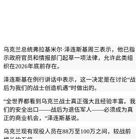
乌克兰总统弗拉基米尔
·
泽连斯基周三表示，他已指
示政府官员和情报部门起草一项法律，允许此类组
织在
2026
年底前存在。
泽连斯基在例行讲话中表示，这一决定是在讨论
“
战
后为我们的战士创造机遇
”
时做出的。
“
全世界都看到乌克兰战士真正强大且经验丰富。我
们的安全出口
——
战后为退伍军人
——
必须成为真
正的商业机会，
“
泽连斯基说。
乌克兰现有现役人员在
88
万至
100
万之间，较战前