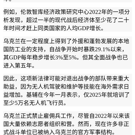
例如，伦敦智库经济政策研究中心
2022
年的一项分
析发现，超过一半的现代战后经济体至少花了二十
年时间才赶上同类国家的人均
GDP
增长。
乌克兰在一定程度上得到了外援和蓬勃发展的本地
国防工业的支持，自战争开始时暴跌
29.1%
以来，
其
GDP
每年稳步增长
3%
至
5%
。但其全面战争也已
进入第五年。
因此，这项新法律可能对退出战争的部队带来重大
助益，因为无人机驾驶和维护等技能在海外需求日
益增加。基辅在今年一月表示，仅
2025
年就培训了
至少
5
万名无人机飞行员。
乌克兰正式禁止雇佣兵工作，尽管自
2022
年以来该
国大量依赖志愿者组织和营。然而，现在许多非正
式战斗单位已被纳入乌克兰的官方军事结构。