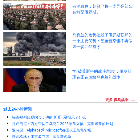
有消息称，朝鲜已将一支导弹部队
转移至俄罗斯。
乌克兰的攻势摧毁了俄罗斯联邦的
一个主要优势：甚至普京也不再假
装一切井然有序
“打破莫斯科的战斗意志”：俄罗斯
现在正在输给乌克兰的战争
更多 俄乌战争 ......
过去24小时新闻
福奇被判藐视国会：他的电话记录揭示了什么
扎卢日尼：西方否认了乌克兰2023年孤立被占克里米亚的计划
亚马逊、Alphabet和Microsoft都因人工智能实现
沃尔格林关闭更多门店。参见新名单