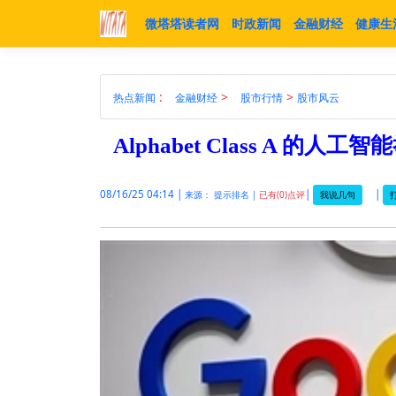
微塔塔读者网
时政新闻
金融财经
健康生
:
>
>
热点新闻
金融财经
股市行情
股市风云
Alphabet Class A 的
08/16/25 04:14 |
|
|
我说几句
来源： 提示排名 |
已有(0)点评