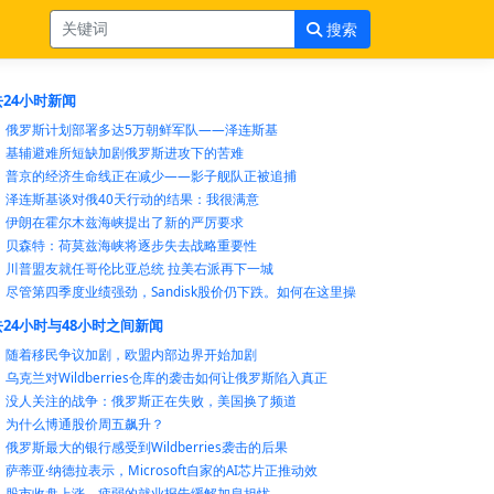
搜索
24小时新闻
俄罗斯计划部署多达5万朝鲜军队——泽连斯基
基辅避难所短缺加剧俄罗斯进攻下的苦难
普京的经济生命线正在减少——影子舰队正被追捕
泽连斯基谈对俄40天行动的结果：我很满意
伊朗在霍尔木兹海峡提出了新的严厉要求
贝森特：荷莫兹海峡将逐步失去战略重要性
川普盟友就任哥伦比亚总统 拉美右派再下一城
尽管第四季度业绩强劲，Sandisk股价仍下跌。如何在这里操
24小时与48小时之间新闻
随着移民争议加剧，欧盟内部边界开始加剧
乌克兰对Wildberries仓库的袭击如何让俄罗斯陷入真正
没人关注的战争：俄罗斯正在失败，美国换了频道
为什么博通股价周五飙升？
俄罗斯最大的银行感受到Wildberries袭击的后果
萨蒂亚·纳德拉表示，Microsoft自家的AI芯片正推动效
股市收盘上涨，疲弱的就业报告缓解加息担忧