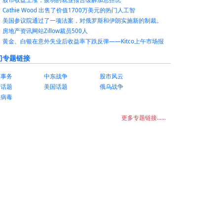
Cathie Wood 出售了价值1700万美元的热门人工智
美国参议院通过了一项法案，对俄罗斯和伊朗实施新的制裁。
房地产资讯网站Zillow裁员500人
黄金、白银在意外失业后收益率下跌反弹——Kitco上午市场报
门专题链接
美事务
中东战争
股市风云
国话题
美国话题
俄乌战争
状病毒
更多专题链接......