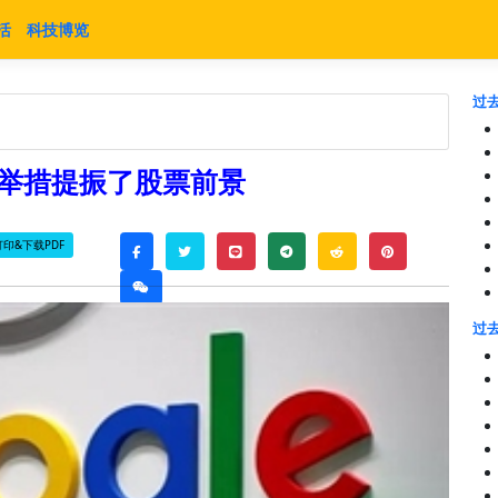
活
科技博览
过去
人工智能举措提振了股票前景
打印&下载PDF
twitter
line
telegram
reddit
pinterest
facebook
weixin
过去