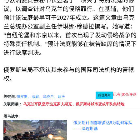
与欧洲委员会秘书长签署了一项关于特别法庭的协
议，以调查针对乌克兰的侵略罪行。在基辅，他们
预计该法庭最早可于
2027
年成立。这篇文章由乌克
兰总统办公室副主任伊琳娜
·
穆德拉撰写。她写道：
“
自纽伦堡和东京以来，首次出现了发动侵略战争的
特殊责任机制。
”
预计法庭能够在被告缺席的情况下
进行缺席判决。
俄罗斯当局不承认其未参与的国际司法机构的管辖
权。
已有(0)条评论
我说几句
关键词:
俄罗斯、法庭、乌克兰、欧洲
关联阅读：
乌克兰军队坚守波克罗夫斯克，俄罗斯将城市变成军队集结地
俄乌战争
俄罗斯计划部署多达5万朝鲜军队
——泽连斯基