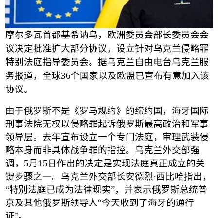
摩尔多瓦首都基希讷乌，欧洲委员会部长委员会会
议决定批准扩大部分协议，设立针对乌克兰侵略罪
特别法庭指导委员会。据乌克兰自由电台乌克兰服
务报道，全球
36
个国家以及欧盟已宣布有意加入该
协议。
由于俄罗斯不是《罗马规约》的缔约国，海牙国际
刑事法院无权以侵略罪起诉俄罗斯最高政治和军事
领导层。去年宣布设立一个专门法庭，审理武装侵
略本身而非具体战争罪的指控。乌克兰外交部强
调，
5
月
15
日作出的决定是实现法庭真正成立的关
键步骤之一。乌克兰外交部长安德烈
·
西比哈指出，
“
特别法庭已成为法律现实
”
，并表示俄罗斯总统普
京及其他俄罗斯领导人
“
今天收到了海牙的通行
证
”
。