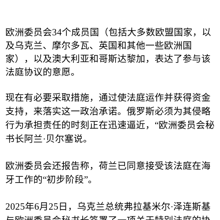
欧洲委员会
34
个成员国（包括大多数欧盟国家，以
及乌克兰、摩尔多瓦、英国和其他一些欧洲国
家），以及澳大利亚和哥斯达黎加，表达了参与该
法庭协议的意愿。
现在有必要采取措施，通过使法庭运作并获得资金
支持，来落实这一政治承诺。俄罗斯必须为其侵略
行为承担责任的时刻正在迅速逼近，
“
欧洲委员会秘
书长阿兰
·
贝尔塞说。
欧洲委员会还报告称，荷兰已同意接受该法庭在海
牙工作的
“
初步阶段
”
。
2025
年
6
月
25
日，乌克兰总统弗拉基米尔
·
泽连斯基