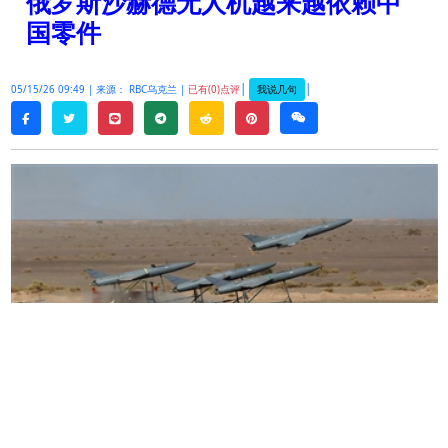
俄罗斯沙赫德无人机越来越依赖中
国零件
|
|
我说几句
05/15/26 09:49 |
来源： RBC乌克兰 |
已有(0)点评
twitter
line
telegram
reddit
pinterest
weixin
facebook
出口管制迫使敌人改变战术
俄罗斯沙赫德无人机中中国零件的比例正在增加，
而西方零件数量则在减少。乌克兰总统制裁政策专