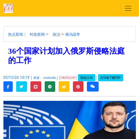
:
>
>
热点新闻
时政新闻
政治
俄乌战争
36个国家计划加入俄罗斯侵略法庭
的工作
05/15/26 10:19 |
|
|
我说几句
打印&下载PDF
来源： svoboda |
已有(0)点评
twitter
line
telegram
reddit
pinterest
weixin
facebook