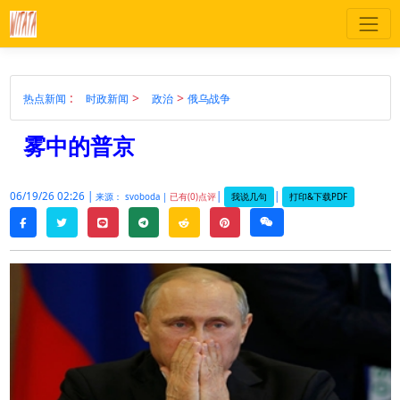
:
>
>
热点新闻
时政新闻
政治
俄乌战争
雾中的普京
06/19/26 02:26 |
|
|
我说几句
打印&下载PDF
来源： svoboda |
已有(0)点评
twitter
line
telegram
reddit
pinterest
weixin
facebook