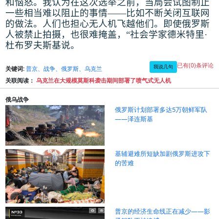
和恼怒。我认为在这次选举之前，当局会试图制止
一些相当难以阻止的事情
——
比如不断关闭互联网
的做法。人们也担心无人机飞越他们。即使俄罗斯
人被禁止拍摄，也很难掩盖，
“
社会学家德米特里
·
杜布罗夫斯基说
。
已有(0)条评论
我说几句
关键词:
普京、战争、俄罗斯、乌克兰
关联阅读：
乌克兰在大规模莫斯科袭击期间部署了喷气式无人机
俄乌战争
俄罗斯计划部署多达5万朝鲜军队
——泽连斯基
基辅避难所短缺加剧俄罗斯进攻下
的苦难
普京的经济生命线正在减少——影