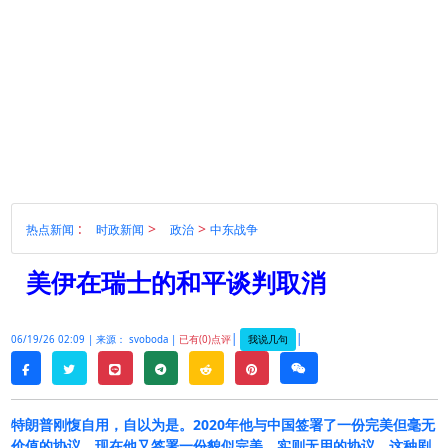
:
>
>
热点新闻
时政新闻
政治
中东战争
美伊在瑞士的和平谈判取消
|
|
我说几句
06/19/26 02:09 |
来源： svoboda |
已有(0)点评
twitter
line
telegram
reddit
pinterest
weixin
facebook
特朗普刚愎自用，自以为是。2020年他与中国签署了一份完美但毫无
价值的协议，现在他又签署一份貌似完美，实则无用的协议。这种剧