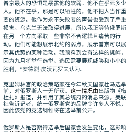
普京最大的恐惧是暴露他的软弱。他不在乎死多少
人。他不在乎，那是可以牺牲的，他不把人当作重
要的资源。他作为永不失败者的声誉也受到了严重
损害。乌克兰无法取得进展，所以我正等待俄罗斯
在另一个方向采取一些非常不合逻辑且痛苦的行
动。他们可能想展示北约的弱点，展示普京可以展
示其优势的某种活动。我预料到会有这样的挑衅，
因为九月将举行选举。选民需要展现威胁和小小的
胜利，
“
安德烈
·
皮沃瓦罗夫认为。
克里姆林宫的政治策略家在今年秋天国家杜马选举
前，对俄罗斯人一无所获。
这一情况由
出版物《梅
杜扎》报道，并引用了其总统府的消息来源。美联
社告诉记者，统一俄罗斯党的品牌令许多人不悦，
因此该党的竞选纲领将在选举前公开。
俄罗斯
人是否期待选举后国家会发生变化，这影响