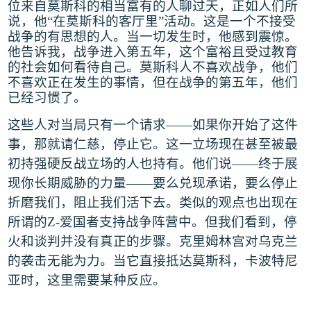
位来自莫斯科的相当富有的人聊过天，正如人们所
说，他
“
在莫斯科的客厅里
”
活动。这是一个不接受
战争的有思想的人。当一切发生时，他感到震惊。
他告诉我，战争进入第五年，这个富裕且受过教育
的社会如何看待自己。莫斯科人不喜欢战争，他们
不喜欢正在发生的事情，但在战争的第五年，他们
已经习惯了
。
这些人对当局只有一个请求
——
如果你开始了这件
事，那就请仁慈，停止它。这一立场现在甚至被最
初持强硬反战立场的人也持有。他们说
——
终于展
现你长期威胁的力量
——
要么兑现承诺，要么停止
折磨我们，阻止我们活下去。类似的观点也出现在
所谓的
Z-
爱国者支持战争阵营中。但我们看到，停
火和谈判并没有真正的步骤。克里姆林宫对乌克兰
的袭击无能为力。当它直接抵达莫斯科，卡波特尼
亚时，这里需要某种反应。