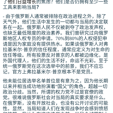
了
他们日益增长
的焦虑？他们是否仍拥有至少一些
工具来影响当局
？
-
由于俄罗斯人通常被排除在政治进程之外，除了
天气外，他们生活中发生的一切都与当局的决定联
系在一起。俄罗斯人民不仅被剥夺了政治发声权，
也缺乏最低限度的政治素养。我们曾研究过向俄罗
斯地区人权专员的申请。
70%
到
80%
的人权侵犯申
请是因为家庭没有提供热水。如果谈俄罗斯人对弗
拉基米尔
·
普京的信任程度，通常应定义为对生命的
信任等级。所有投票反对普京的人都被边缘化，是
外国代理人，他们的生活不好，命运不光彩。至于
统一俄罗斯党在这次选举中的前景，我们不应忘
记，官方上弗拉基米尔
·
普京根本不是党员
。
他未能位居选举名单首位是有意为之，因为他长期
以来并相当成功地扮演着
“
国父
”
的角色，超越一切
政治分歧。当然，所谓的权力党不过是官僚的政
党。很难说俄罗斯社会对当局的真实要求是什么。
在俄罗斯，没有开放社会，也没有公开讨论的可能
性。显然，当局知道人们在发现战争时会感到愤怒