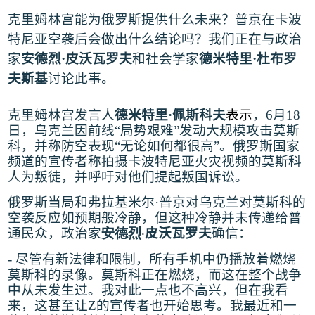
克里姆林宫能为俄罗斯提供什么未来？普京在卡波
特尼亚空袭后会做出什么结论吗？我们正在与政治
家
安德烈
·
皮沃瓦罗夫
和社会学家
德米特里
·
杜布罗
夫斯基
讨论此事。
克里姆林宫发言人
德米特里
·
佩斯科夫
表示
，
6
月
18
日，乌克兰因前线
“
局势艰难
”
发动大规模攻击莫斯
科，并称防空表现
“
无论如何都很高
”
。俄罗斯国家
频道的宣传者称拍摄卡波特尼亚火灾视频的莫斯科
人为叛徒，并呼吁对他们提起叛国诉讼
。
俄罗斯当局和弗拉基米尔
·
普京对乌克兰对莫斯科的
空袭反应如预期般冷静，但这种冷静并未传递给普
通民众，政治家
安德烈
皮沃瓦罗夫
确信
：
·
-
尽管有新法律和限制，所有手机中仍播放着燃烧
莫斯科的录像。莫斯科正在燃烧，而这在整个战争
中从未发生过。我对此一点也不高兴，但在我看
来，这甚至让
Z
的宣传者也开始思考。我最近和一