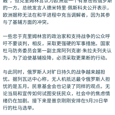
触
”
，但克里姆林宫认为欧洲是一个有意击败俄罗斯
的一方。总统发言人德米特里
·
佩斯科夫公开表示，
欧洲据称无法在和平进程中充当调解者，因为其参
与了基辅方面的冲突。
一些忠于克里姆林宫的政治家和支持战争的公众呼
吁不要谈判，相反，采取更强硬的军事措施。国家
杜马防务委员会第一副主席阿列克谢
·
朱拉夫列夫认
为，为了迫使基辅投降，必须采取更果断的行动。
与此同时，俄罗斯人对旷日持久的战争越来越担
忧。据列瓦达中心称，无人机抵达最令俄罗斯人担
忧的是五月。民意基金会也记录了同样的观点。无
论当局和宣传如何试图安抚民众，社会中的焦虑情
绪仍在加剧。接下来是普京刚刚安排在
9
月
20
日举
行的杜马选举。