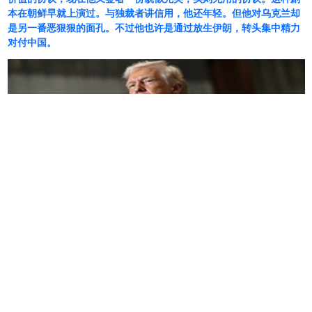
本在朝鲜早就上演过。与独裁者讲信用，他还年轻。但他对乌克兰却
是另一番恶狠狠的面孔。不过他也许是通过放生伊朗，转头集中精力
对付中国。
原定于
6
月
19
日在瑞士布尔根斯托克滑雪场举行的
美伊和平谈判将不会举行。据
CNN
报道，瑞士外交
部已宣布此事。
该部在一份声明中表示，瑞士
“
仍然准备促成这些谈
判。
”