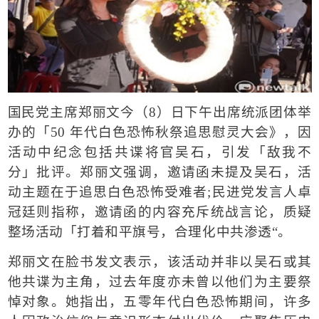
国民党
主席
郑丽文
今（
8
）日下午出席统派团体举
办的「
50
年代
白色恐怖
秋祭追思慰灵大会》，因
活动中纪念包括
共谍
将官
吴石
，引发「敌我不
分」批评。
郑丽文强调，邀请函未提及吴石，活
动主题在于追思白色恐怖受难者
;
民进党
发言人
卓
冠廷
则指称，邀请函的内容充斥统战言论，质疑
整场活动「打着和平旗号，合理化
中共
渗透
“
。
郑丽文在脸书发文表示，该活动并非以吴石或其
他共谍为主角，过去年度亦未曾以他们为主要祭
悼对象。
她指出，五零年代白色恐怖期间，许多