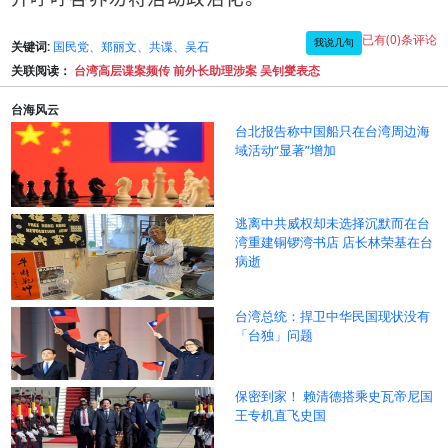
已有(0)条评论
我说几句
关键词:
国民党、郑丽文、共谍、吴石
关联阅读：
台湾高层谍案频传 前外长助理涉案 吴钊燮表态
台海风云
台北报告称中国船只在台湾周边海
域活动“显著”增加
逃离中共威权却未选择沉默而在台
湾重建铜锣湾书店 店长林荣基在台
病逝
台湾总统：捍卫中华民国现状没有
「台独」问题
保密到家！ 赖清德搭乘史瓦帝尼国
王专机直飞史国