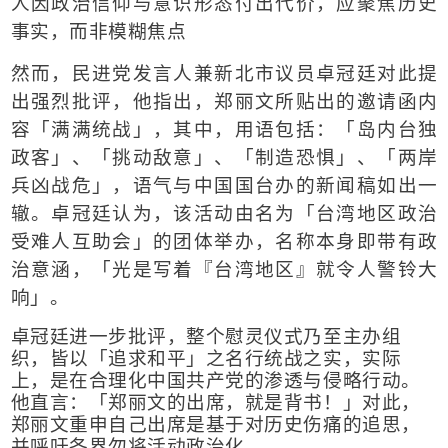
人因政治信仰与意识形态付出代价，应聚焦历史
事实，而非模糊焦点
然而，民进党发言人兼新北市议员卓冠廷对此提
出强烈批评，他指出，郑丽文所贴出的邀请函内
容「满满统战」，其中，用语包括：「岛内台独
政客」、「挑动敌意」、「制造恐惧」、「两岸
兵凶战危」，语气与中国国台办的新闻稿如出一
辙。
卓冠廷认为，该活动由名为「台湾地区政治
受难人互助会」的团体举办，名称本身即带有政
治意涵，「光是写着『台湾地区』就令人警铃大
响」。
卓冠廷进一步批评，整个慰灵仪式乃至主办组
织，皆以「追求和平」之名行统战之实，实际
上，是在合理化中国共产党的渗透与侵略行动。
他直言：「郑丽文的出席，就是背书！」对此，
郑丽文重申自己出席是基于对历史伤痛的追思，
并呼吁各界勿将活动政治化
。