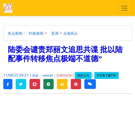
:
>
>
热点新闻
时政新闻
亚洲
台海风云
陆委会谴责郑丽文追思共谍 批以陆
配事件转移焦点极端不道德”
11/08/25 09:21 |
|
|
我说几句
打印&下载PDF
来源： newtalk |
已有(0)点评
twitter
line
telegram
reddit
pinterest
weixin
facebook