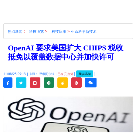
:
>
>
热点新闻
科技博览
科技应用
生命科学新技术
OpenAI 要求美国扩大 CHIPS 税收
抵免以覆盖数据中心并加快许可
|
|
我说几句
11/08/25 09:13 |
来源： 寻求阿尔法 |
已有(0)点评
twitter
line
telegram
reddit
pinterest
weixin
facebook