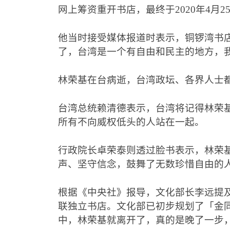
网上筹资重开书店，最终于
2020
年
4
月
2
他当时接受媒体报道时表示，铜锣湾书
了，台湾是一个有自由和民主的地方，
林荣基在台病逝，台湾政坛、各界人士
台湾总统赖清德表示，台湾将记得林荣
所有不向威权低头的人站在一起。
行政院长卓荣泰则透过脸书表示，林荣
声、坚守信念，鼓舞了无数珍惜自由的
根据《中央社》报导，文化部长李远提
联独立书店。文化部已初步规划了「金
中，林荣基就离开了，真的是晚了一步