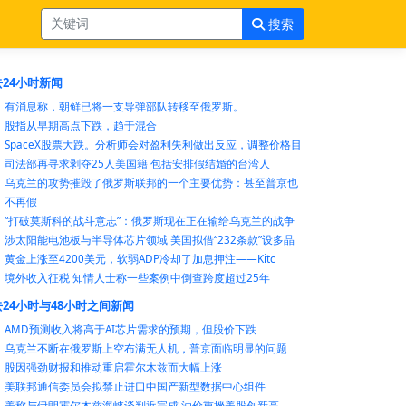
搜索
24小时新闻
有消息称，朝鲜已将一支导弹部队转移至俄罗斯。
股指从早期高点下跌，趋于混合
SpaceX股票大跌。分析师会对盈利失利做出反应，调整价格目
司法部再寻求剥夺25人美国籍 包括安排假结婚的台湾人
乌克兰的攻势摧毁了俄罗斯联邦的一个主要优势：甚至普京也
不再假
“打破莫斯科的战斗意志”：俄罗斯现在正在输给乌克兰的战争
涉太阳能电池板与半导体芯片领域 美国拟借“232条款”设多晶
黄金上涨至4200美元，软弱ADP冷却了加息押注——Kitc
境外收入征税 知情人士称一些案例中倒查跨度超过25年
24小时与48小时之间新闻
AMD预测收入将高于AI芯片需求的预期，但股价下跌
乌克兰不断在俄罗斯上空布满无人机，普京面临明显的问题
股因强劲财报和推动重启霍尔木兹而大幅上涨
美联邦通信委员会拟禁止进口中国产新型数据中心组件
美称与伊朗霍尔木兹海峡谈判近完成 油价重挫美股创新高