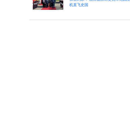
机直飞史国
:
>
>
热点新闻
时政新闻
美国
股市风云
阿里巴巴支付6亿美元 和解