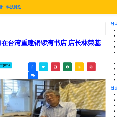
活
科技博览
过去
在台湾重建铜锣湾书店 店长林荣基
下载PDF
twitter
line
telegram
reddit
pinterest
facebook
weixin
过去