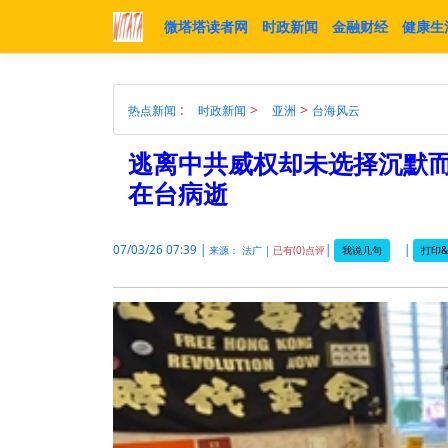
微塔塔读者网
时政新闻
金融财经
健康生
:
>
>
热点新闻
时政新闻
亚洲
台海风云
逃离中共威权却未选择沉默而
在台病逝
07/03/26 07:39 |
|
|
我说几句
打印&
来源： 法广 |
已有(0)点评