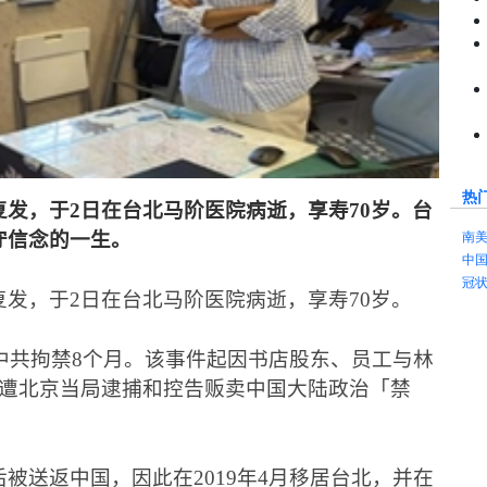
热
复发，于
2
日在台北马阶医院病逝，享寿
70
岁。台
南
守信念的一生
。
中
冠
复发，于
2
日在台北马阶医院病逝，享寿
70
岁。
中共拘禁
8
个月。该事件起因书店股东、员工与林
遭北京当局逮捕和控告贩卖中国大陆政治「禁
后被送返中国，因此在
2019
年
4
月移居台北，并在