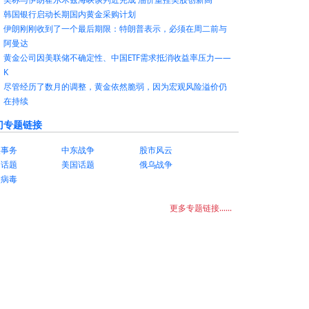
韩国银行启动长期国内黄金采购计划
伊朗刚刚收到了一个最后期限：特朗普表示，必须在周二前与
阿曼达
黄金公司因美联储不确定性、中国ETF需求抵消收益率压力——
K
尽管经历了数月的调整，黄金依然脆弱，因为宏观风险溢价仍
在持续
门专题链接
美事务
中东战争
股市风云
国话题
美国话题
俄乌战争
状病毒
更多专题链接......