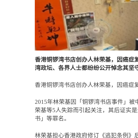
香港铜锣湾书店创办人林荣基，因癌症
湾政坛、各界人士都纷纷公开悼念其坚
香港铜锣湾书店创办人林荣基，因癌症
2015
年林荣基因「铜锣湾书店事件」被
荣基等
5
人失踪而引起关注，其后证实是
书」等罪名。
林荣基担心香港政府修订《逃犯条例》