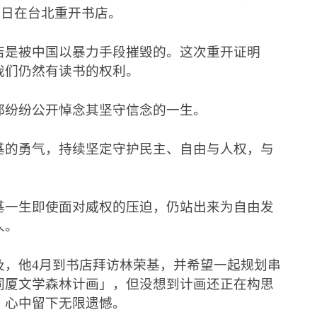
5
日在台北重开书店。
店是被中国以暴力手段摧毁的。这次重开证明
我们仍然有读书的权利。
都纷纷公开悼念其坚守信念的一生。
基的勇气，持续坚定守护民主、自由与人权，与
基一生即使面对威权的压迫，仍站出来为自由发
人。
及，他
4
月到书店拜访林荣基，并希望一起规划串
同厦文学森林计画」，但没想到计画还正在构思
，心中留下无限遗憾。