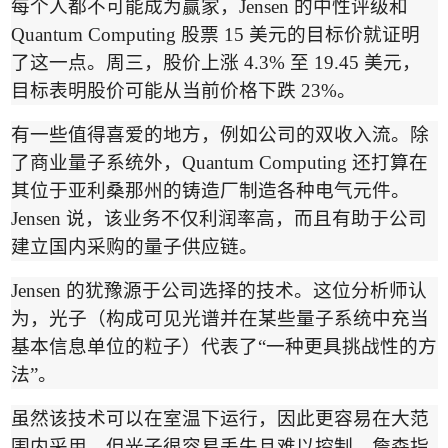
每个人都不可能成为赢家，
Jensen
的中性评级和
Quantum Computing
股票
15
美元的目标价就证明
了这一点。周三，股价上涨
4.3%
至
19.45
美元，
目标表明股价可能从当前价格下跌
23%
。
有一些值得喜爱的地方，例如公司的双收入流。除
了商业量子系统外，
Quantum Computing
还打算在
其
位于亚利桑那州的铸造厂
制造各种电气元件。
Jensen
说，该业务不仅利润率高，而且有助于公司
建立国内采购的量子供应链。
Jensen
的犹豫源于公司选择的技术。这位分析师认
为，光子（构成可见光谱并在某些量子系统中充当
基本信息单位的粒子）代表了
“
一种更具挑战性的方
法
”
。
虽然该技术可以在室温下运行，因此更容易在大范
围内采用，但光子很容易丢失且难以控制。詹森指