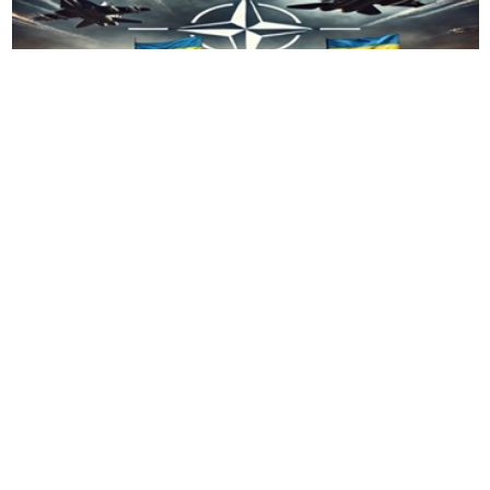
乌克兰如何仍然获胜的关键点和总结
-
迈克尔
·
卡彭
特
（
Michael Carpenter
）
的一篇新《外交事务》文章
认为，
“
西方的半途而废的措施延长了战争
”
，乌克
兰仍然可以获胜，但前提是
“
西方战略发生根本性转
变
”
。
-
这项评估是在基辅遭受一系列挫折之际做出的，包
括美国暂停军火援助和俄罗斯占领一个关键的锂
田。卡彭特驳斥了暗示乌克兰
“
没有牌
”
可打的
“
失败
主义
”
，并指出了像蜘蛛网行动这样令人印象深刻的
胜利。