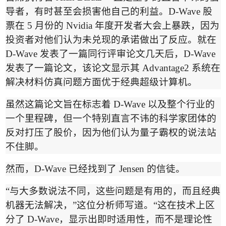
导者，有时甚至会损害他自己的利益。
D-Wave
股
票在
5
月份的
Nvidia
年度开发者大会上
暴跌
，因为
投资者对他们认为未兑现的承诺做出了反应。就在
D-Wave
发表了一篇
同行评审论文
几天后，
D-Wave
发表了一篇论文，该论文显示其
Advantage2
系统在
解决材料仿真问题方面优于经典超级计算机。
虽然这篇论文旨在标志着
D-Wave
以及整个行业的
一个里程碑，但
一个特别直言不讳的科学家团体
的
反对打压了股价，因为他们认为量子霸权的说法站
不住脚。
然而，
D-Wave
已经找到了
Jensen
的信徒。
“
与大多数说法不同，这些问题是有用的，而且经典
机器无法解决，
”
这位分析师写道。
“
这在技术上区
分了
D-Wave
，显示出即时适用性，而不是理论性