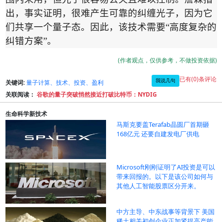
出，事实证明，很难产生可靠的纠缠光子，因为它
们共享一个量子态。因此，该技术需要
“
高度复杂的
纠错方案
”
。
(作者观点，仅供参考，不做投资依据)
已有(0)条评论
我说几句
关键词:
量子计算、技术、投资、盈利
关联阅读：
谷歌的量子突破悄然接近打破比特币：NYDIG
生命科学新技术
马斯克要盖Terafab晶圆厂首期砸
168亿元 还要自建发电厂供电
Microsoft刚刚证明了AI投资是可以
带来回报的。以下是该公司如何与
其他人工智能股票区分开来。
中方主导、中东战事等背景下 美国
稀土相关初创企业正加紧提高产能