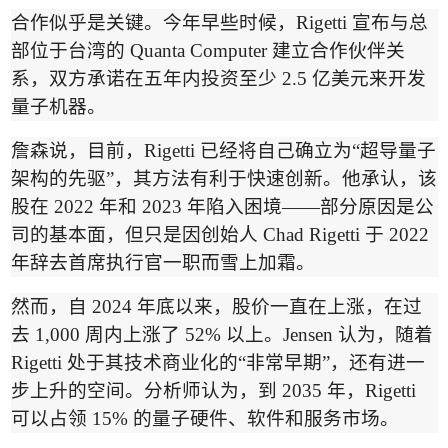
合作似乎是关键。今年早些时候，
Rigetti
宣布与总
部位于台湾的
Quanta Computer
建立合作伙伴关
系
，双方承诺在五年内投资至少
2.5
亿美元来开发
量子机器。
詹森说，目前，
Rigetti
已经将自己确立为
“
超导量子
架构的先驱
”
，其方法有利于快速创新。他承认，该
股在
2022
年和
2023
年陷入困境
——
部分原因是公
司的基本面，但只是因创始人
Chad Rigetti
于
2022
年辞去首席执行官一职而雪上加霜。
然而，自
2024
年底以来，股价一直在上涨，在过
去
1,000
周内上涨了
52%
以上。
Jensen
认为，随着
Rigetti
处于其技术商业化的
“
非常早期
”
，还有进一
步上升的空间。分析师认为，到
2035
年，
Rigetti
可以占领
15%
的量子硬件、软件和服务市场。