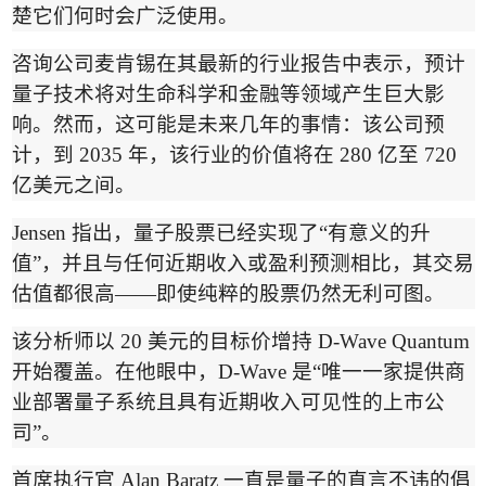
楚它们何时会广泛使用。
咨询公司麦肯锡在其最新的
行业报告中
表示，预计
量子技术将对生命科学和金融等领域产生巨大影
响。然而，这可能是未来几年的事情：该公司预
计，到
2035
年，该行业的价值将在
280
亿至
720
亿美元之间。
Jensen
指出，量子股票已经实现了
“
有意义的升
值
”
，并且与任何近期收入或盈利预测相比，其交易
估值都很高
——
即使纯粹的股票仍然无利可图。
该分析师以
20
美元的目标价增持
D-Wave Quantum
开始覆盖。在他眼中，
D-Wave
是
“
唯一一家提供商
业部署量子系统且具有近期收入可见性的上市公
司
”
。
首席执行官
Alan Baratz
一直是量子的直言不讳的倡