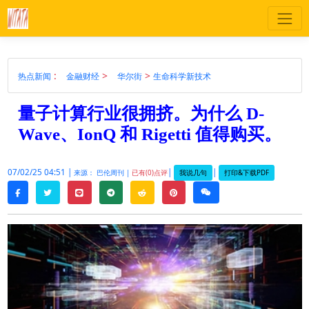
:
>
>
热点新闻
金融财经
华尔街
生命科学新技术
量子计算行业很拥挤。为什么 D-
Wave、IonQ 和 Rigetti 值得购买。
07/02/25 04:51 |
|
|
我说几句
打印&下载PDF
来源： 巴伦周刊 |
已有(0)点评
twitter
line
telegram
reddit
pinterest
weixin
facebook