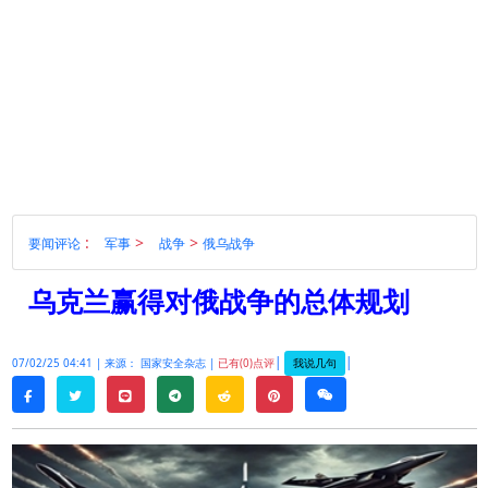
:
>
>
要闻评论
军事
战争
俄乌战争
乌克兰赢得对俄战争的总体规划
|
|
我说几句
07/02/25 04:41 |
来源： 国家安全杂志 |
已有(0)点评
twitter
line
telegram
reddit
pinterest
weixin
facebook