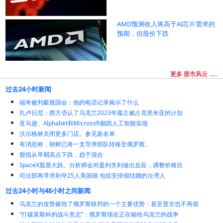
AMD预测收入将高于AI芯片需求的
预期，但股价下跌
更多 股市风云 ......
过去24小时新闻
福奇被判藐视国会：他的电话记录揭示了什么
扎卢日尼：西方否认了乌克兰2023年孤立被占克里米亚的计划
亚马逊、Alphabet和Microsoft都因人工智能实现
沃尔格林关闭更多门店。参见新名单
有消息称，朝鲜已将一支导弹部队转移至俄罗斯。
股指从早期高点下跌，趋于混合
SpaceX股票大跌。分析师会对盈利失利做出反应，调整价格目
司法部再寻求剥夺25人美国籍 包括安排假结婚的台湾人
过去24小时与48小时之间新闻
乌克兰的攻势摧毁了俄罗斯联邦的一个主要优势：甚至普京也不再假
“打破莫斯科的战斗意志”：俄罗斯现在正在输给乌克兰的战争