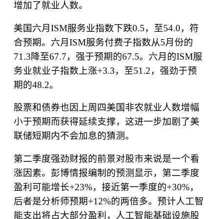
增加了就业人数。
美国六月
ISM
服务业指数下跌
0.5
，至
54.0
，符
合预期。六月
ISM
服务付费子指数从
5
月份的
71.3
降至
67.7
，强于预期的
67.5
。六月的
ISM
服
务业就业子指数上涨
+3.3
，至
51.2
，强劲于预
期的
48.2
。
股票和债券也因上周四美国非农就业人数增幅
小于预期而获得延续支撑，这进一步加剧了美
联储短期内不会加息的猜测。
第二季度强劲财报的前景对股市来说是一个看
涨因素。彭博情报编制的预测显示，第二季度
盈利可能增长
+23%
，接近第一季度的
+30%
，
后者是分析师预期
+12%
的两倍多。预计人工智
能支出将占大部分盈利，人工智能基础设施股