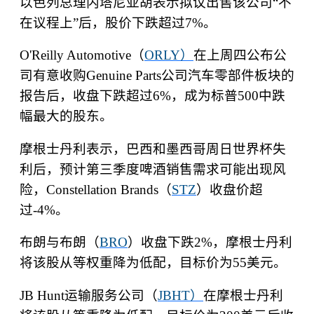
以色列总理内塔尼亚胡表示拟议出售该公司
“
不
在议程上
”
后，股价下跌超过
7%
。
O'Reilly Automotive
（
ORLY
）
在上周四公布公
司有意收购
Genuine Parts
公司汽车零部件板块的
报告后，收盘下跌超过
6%
，成为标普
500
中跌
幅最大的股东。
摩根士丹利表示，巴西和墨西哥周日世界杯失
利后，预计第三季度啤酒销售需求可能出现风
险，
Constellation Brands
（
STZ
）收盘价超
过
-4%
。
布朗与布朗（
BRO
）收盘下跌
2%
，摩根士丹利
将该股从等权重降为低配，目标价为
55
美元。
JB Hunt
运输服务公司（
JBHT
）
在摩根士丹利