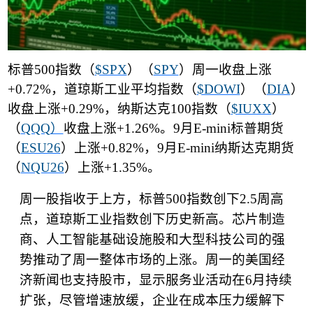
标普
500
指数（
$SPX
）（
SPY
）周一收盘上涨
+0.72%
，道琼斯工业平均指数（
$DOWI
）（
DIA
）
收盘上涨
+0.29%
，纳斯达克
100
指数（
$IUXX
）
（
QQQ
）
收盘上涨
+1.26%
。
9
月
E-mini
标普期货
（
ESU26
）上涨
+0.82%
，
9
月
E-mini
纳斯达克期货
（
NQU26
）上涨
+1.35%
。
周一股指收于上方，标普
500
指数创下
2.5
周高
点，道琼斯工业指数创下历史新高。芯片制造
商、人工智能基础设施股和大型科技公司的强
势推动了周一整体市场的上涨。周一的美国经
济新闻也支持股市，显示服务业活动在
6
月持续
扩张，尽管增速放缓，企业在成本压力缓解下