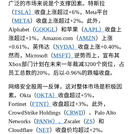
广泛的市场来说是个支撑因素。特斯拉
（
TSLA
）
收盘上涨超过
+6%
，
Meta
平台
（
META
）收盘上涨超过
+2%
。此外，
Alphabet
（
GOOGL
）和苹果（
AAPL
）
收盘上
涨超过
+1%
，
Amazon.com
（
AMZN
）上涨
+0.61%
，英伟达（
NVDA
）
收盘上涨
+0.40%
。
然而，
Microsoft
（
MSFT
）
逆势而上，宣布其
Xbox
部门计划在未来一年裁减
3200
个岗位，占
员工总数的
20%
，后以
-0.96%
的跌幅收盘。
网络安全股周一反弹，这对整体市场是积极因
素。
Okta
（
OKTA
）
收盘超过
+5%
，
Fortinet
（
FTNT
）
收盘超过
+3%
。此外，
CrowdStrike Holdings
（
CRWD
）、
Palo Alto
Networks
（
PANW
）、
Zscaler
（
ZS
）和
Cloudflare
（
NET
）收盘价均超过
+2%
。