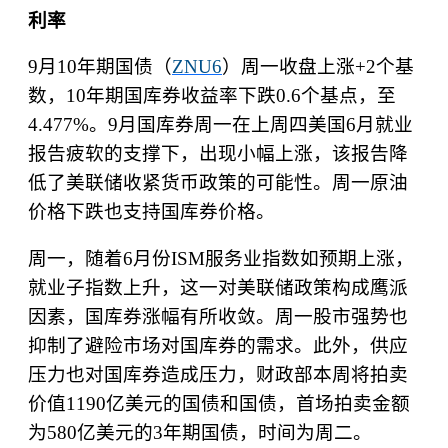
利率
9
月
10
年期国债（
ZNU6
）周一收盘上涨
+2
个基
数，
10
年期国库券收益率下跌
0.6
个基点，至
4.477%
。
9
月国库券周一在上周四美国
6
月就业
报告疲软的支撑下，出现小幅上涨，该报告降
低了美联储收紧货币政策的可能性。周一原油
价格下跌也支持国库券价格。
周一，随着
6
月份
ISM
服务业指数如预期上涨，
就业子指数上升，这一对美联储政策构成鹰派
因素，国库券涨幅有所收敛。周一股市强势也
抑制了避险市场对国库券的需求。此外，供应
压力也对国库券造成压力，财政部本周将拍卖
价值
1190
亿美元的国债和国债，首场拍卖金额
为
580
亿美元的
3
年期国债，时间为周二。