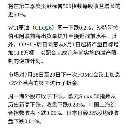
将在第二季度贡献标普
500
指数每股收益增长的
近
60%
。
WTI
原油（
CLQ26
）周一下跌
0.2%
，沙特阿拉
伯和阿联酋将出货量提升至接近战前水平。此
外，
OPEC+
周日同意从
8
月
1
日起将产量目标增
加
18.8
万桶，以配合完成几年前实施的减产限
制的逆转计划。
市场对
7
月
28
日至
29
日下一次
FOMC
会议上加息
+25
个基点的概率进行了折金。
周一海外股市收于下限。欧元
Stoxx 50
指数从
历史新高下跌，收盘下跌
0.23%
。中国上海综
合指数收盘下跌
0.06%
。日本日经
225
股均线收
盘下跌
0.01%
。