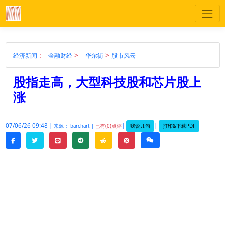
:
>
>
经济新闻
金融财经
华尔街
股市风云
股指走高，大型科技股和芯片股上
涨
07/06/26 09:48 |
|
|
我说几句
打印&下载PDF
来源： barchart |
已有(0)点评
twitter
line
telegram
reddit
pinterest
weixin
facebook