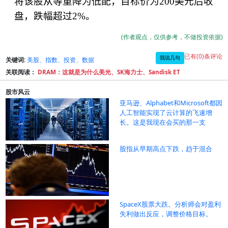
将该股从等重降为低配，目标价为
200
美元后收
盘，跌幅超过
2%
。
(作者观点，仅供参考，不做投资依据)
已有(0)条评论
我说几句
关键词:
美股、指数、投资、数据
关联阅读：
DRAM：这就是为什么美光、SK海力士、Sandisk ET
股市风云
亚马逊、Alphabet和Microsoft都因
人工智能实现了云计算的飞速增
长。这是我现在会买的那一支
股指从早期高点下跌，趋于混合
SpaceX股票大跌。分析师会对盈利
失利做出反应，调整价格目标。