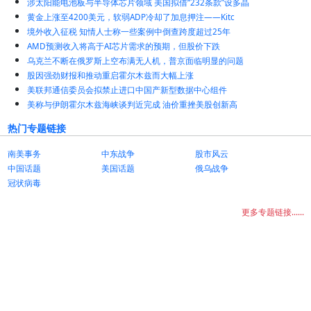
涉太阳能电池板与半导体芯片领域 美国拟借“232条款”设多晶
黄金上涨至4200美元，软弱ADP冷却了加息押注——Kitc
境外收入征税 知情人士称一些案例中倒查跨度超过25年
AMD预测收入将高于AI芯片需求的预期，但股价下跌
乌克兰不断在俄罗斯上空布满无人机，普京面临明显的问题
股因强劲财报和推动重启霍尔木兹而大幅上涨
美联邦通信委员会拟禁止进口中国产新型数据中心组件
美称与伊朗霍尔木兹海峡谈判近完成 油价重挫美股创新高
热门专题链接
南美事务
中东战争
股市风云
中国话题
美国话题
俄乌战争
冠状病毒
更多专题链接......