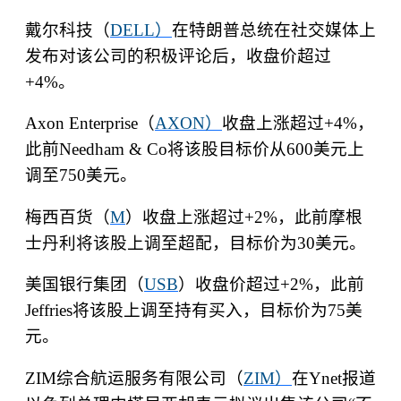
戴尔科技（
DELL
）
在特朗普总统在社交媒体上
发布对该公司的积极评论后，收盘价超过
+4%
。
Axon Enterprise
（
AXON
）
收盘上涨超过
+4%
，
此前
Needham & Co
将该股目标价从
600
美元上
调至
750
美元。
梅西百货（
M
）收盘上涨超过
+2%
，此前摩根
士丹利将该股上调至超配，目标价为
30
美元。
美国银行集团（
USB
）收盘价超过
+2%
，此前
Jeffries
将该股上调至持有买入，目标价为
75
美
元。
ZIM
综合航运服务有限公司（
ZIM
）
在
Ynet
报道