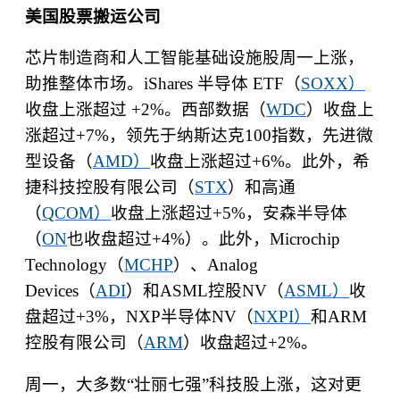
美国股票搬运公司
芯片制造商和人工智能基础设施股周一上涨，
助推整体市场。
iShares
半导体
ETF
（
SOXX
）
收盘上涨超过
+2%
。西部数据（
WDC
）收盘上
涨超过
+7%
，领先于纳斯达克
100
指数，先进微
型设备（
AMD
）
收盘上涨超过
+6%
。此外，希
捷科技控股有限公司（
STX
）和高通
（
QCOM
）
收盘上涨超过
+5%
，安森半导体
（
ON
也收盘超过
+4%
）。此外，
Microchip
Technology
（
MCHP
）、
Analog
Devices
（
ADI
）和
ASML
控股
NV
（
ASML
）
收
盘超过
+3%
，
NXP
半导体
NV
（
NXPI
）
和
ARM
控股有限公司（
ARM
）收盘超过
+2%
。
周一，大多数
“
壮丽七强
”
科技股上涨，这对更