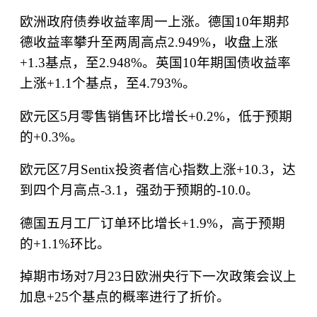
欧洲政府债券收益率周一上涨。德国
10
年期邦
德收益率攀升至两周高点
2.949%
，收盘上涨
+1.3
基点，至
2.948%
。英国
10
年期国债收益率
上涨
+1.1
个基点，至
4.793%
。
欧元区
5
月零售销售环比增长
+0.2%
，低于预期
的
+0.3%
。
欧元区
7
月
Sentix
投资者信心指数上涨
+10.3
，达
到四个月高点
-3.1
，强劲于预期的
-10.0
。
德国五月工厂订单环比增长
+1.9%
，高于预期
的
+1.1%
环比。
掉期市场对
7
月
23
日欧洲央行下一次政策会议上
加息
+25
个基点的概率进行了折价。