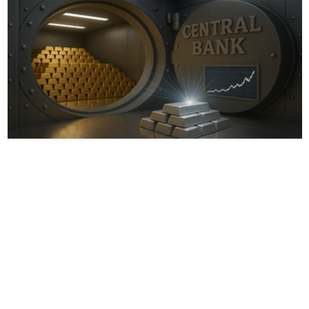
美国周五早盘，现货黄金和白银价格走弱，美元走
强和油价上涨抵消了与霍尔木兹海峡和美伊谈判相
关的避险需求。撰写本文时，现货黄金价格约为每
盎司
4522
美元，下跌
0.44%
，现货白银价格为
75.800
美元，盘中下跌约
1.00%
。
霍尔木兹海峡仍是美伊冲突中金属能源市场的主要
输送通道。周五的市场影响主要由通胀驱动，而非
纯粹由避险主导：布伦特价格接近每桶
104.44
美
元，
WTI
接近
97.44
美元，华盛顿与德黑兰谈判拖