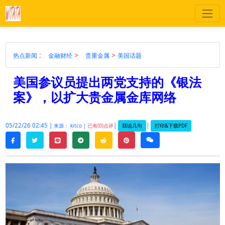
:
>
>
热点新闻
金融财经
贵重金属
美国话题
美国参议员提出两党支持的《银法
案》，以扩大贵金属金库网络
05/22/26 02:45 |
|
|
我说几句
打印&下载PDF
来源： kitco |
已有(0)点评
twitter
line
telegram
reddit
pinterest
weixin
facebook