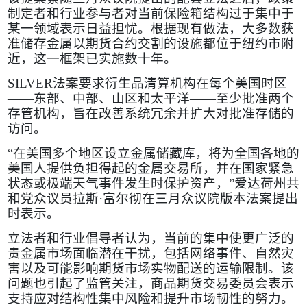
制定者和行业参与者对当前保险箱结构过于集中于
某一领域表示日益担忧。根据现有做法，大多数获
准储存金属以期货合约交割的设施都位于纽约市附
近，这一框架已实施数十年。
SILVER
法案要求衍生品清算机构在每个美国时区
——东部、中部、山区和太平洋——至少批准两个
存管机构，旨在改善系统冗余并扩大对批准存储的
访问。
“在美国多个地区设立金属储藏库，将为全国各地的
美国人提供负担得起的金属交易所，并在国家紧急
状态或极端天气事件发生时保护资产，”爱达荷州共
和党众议员拉斯·富尔彻在三月众议院版本法案提出
时表示。
立法者和行业倡导者认为，当前的集中使更广泛的
贵金属市场面临潜在干扰，包括网络事件、自然灾
害以及可能影响期货市场实物配送的运输限制。该
问题也引起了监管关注，商品期货交易委员会表示
支持应对结构性集中风险和提升市场韧性的努力。