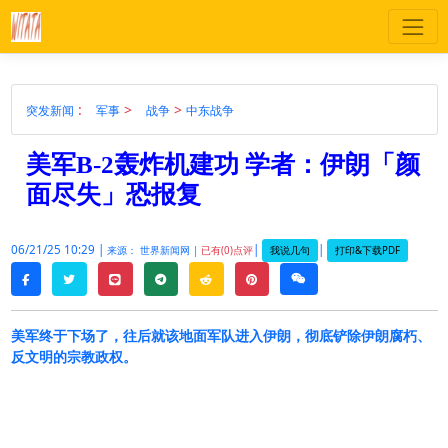
:
>
>
突发新闻
军事
战争
中东战争
美军B-2轰炸机建功 学者：伊朗「颜
面尽失」恐报复
06/21/25 10:29 |
|
|
我说几句
打印&下载PDF
来源： 世界新闻网 |
已有(0)点评
twitter
line
telegram
reddit
pinterest
weixin
facebook
美军终于下场了，往后就该地面军队进入伊朗，彻底铲除伊朗腐朽、
反文明的宗教政权。