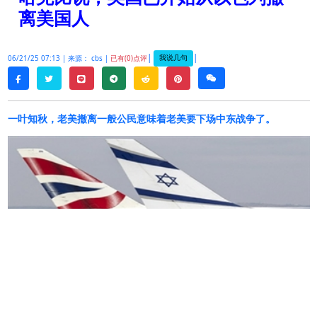
离美国人
|
|
我说几句
06/21/25 07:13 |
来源： cbs |
已有(0)点评
twitter
line
telegram
reddit
pinterest
weixin
facebook
一叶知秋，老美撤离一般公民意味着老美要下场中东战争了。
美国驻以色列大使迈克
·
哈克比（
Mike Huckabee
）
周六
表示
，美国国务院已开始协助从以色列出发的
航班。