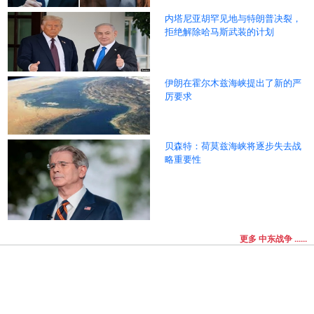
内塔尼亚胡罕见地与特朗普决裂，
拒绝解除哈马斯武装的计划
伊朗在霍尔木兹海峡提出了新的严
厉要求
贝森特：荷莫兹海峡将逐步失去战
略重要性
更多 中东战争 ......