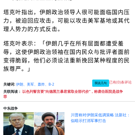
塔克叶指出，伊朗政治领导人很可能面临国内压
力，被迫回应攻击，可能以攻击美军基地或其代
理人势力的方式反击。
塔克叶表示：「伊朗几乎在所有层面都遭受羞
辱，这使伊朗政治领袖在国内民众与批评者面前
变得脆弱，他们必须设法重新挽回某种程度的民
族尊严。」
已有(0)条评论
我说几句
关键词:
伊朗、美军、轰炸、B-2
关联阅读：
以色列誓言要“向德黑兰暴君索取全部代价”，称袭击医院是战争
罪
中东战争
川普称对伊朗采低调策略 法新社：
似暗示打消军事打击