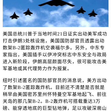
美国总统
川普
于当地时间
21
日证实出动美军成功
打击
伊朗
3
处核设施，美国
国防部
官员透露出动
数架
B-2
匿踪轰炸机空袭福尔多。另外，中东专
家指出，美国插手以伊冲突标志中东安全与政局
进入新阶段，伊朗高层颜面尽失，很可能攻击美
军基地或其代理势力作为报复。
纽时引述匿名的国防部官员的消息说，美方出动
了数架
B-2
匿踪轰炸机。目前还不清楚是否就是
稍早由美国密苏里州怀特曼空军基地起飞、前往
关岛的那几架
B-2
。
B-2
轰炸机可搭载重达
3
万
磅、能穿透地底的巨型钻地弹，足以攻破深凿山