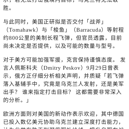
胜。
与此同时，美国正研拟是否交付「战斧」
（
Tomahawk
）与「梭鱼」（
Barracuda
）等射程
约
800
公里的美制长程飞弹，但官员透露，目前
尚未决定是否提供，以及可能的数量与型号。
对于美方可能加强军援，克宫保持谨慎态度。 发
言人佩斯科夫（
Dmitry Peskov
）
9
月
29
日曾表
示，俄方正仔细分析相关声明，并质疑「若飞弹
落入基辅手中，究竟是乌克兰人发射，还是美军
出手？ 谁来指定打击目标？ 这都需要非常深入
的分析。」
欧洲方面则对美国的新动作表示欢迎，其中德国
已投入数亿美元协助乌克兰建立深度打击能力，