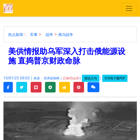
:
>
>
热点新闻
军事
战争
俄乌战争
美供情报助乌军深入打击俄能源设
施 直捣普京财政命脉
10/01/25 09:03 |
|
|
我说几句
打印&下载PDF
来源： 世界新闻网 |
已有(0)点评
twitter
line
telegram
reddit
pinterest
weixin
facebook