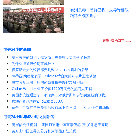
有消息称，朝鲜已将一支导弹部队
转移至俄罗斯。
更多 俄乌战争 ......
过去24小时新闻
没人关注的战争：俄罗斯正在失败，美国换了频道
为什么博通股价周五飙升？
俄罗斯最大的银行感受到Wildberries袭击的后果
萨蒂亚·纳德拉表示，Microsoft自家的AI芯片正推动效
股市收盘上涨，疲弱的就业报告缓解加息担忧
Cathie Wood 出售了价值1700万美元的热门人工智
美国参议院通过了一项法案，对俄罗斯和伊朗实施新的制裁。
房地产资讯网站Zillow裁员500人
黄金、白银在意外失业后收益率下跌反弹——Kitco上午市场报
过去24小时与48小时之间新闻
离岸信托征税 港、新律师透露中国富豪仍感“震惊”并急于筹现
美对由中国主导的芯片和太阳能加征关税