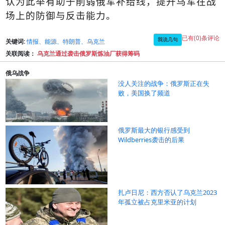
认为此举有助于削弱俄军补给线，提升乌军在战
场上的防御与反击能力。
已有(0)条评论
我说几句
关键词:
情报、能源、特朗普、乌克兰
关联阅读：
乌克兰通过袭击俄罗斯炼油厂获得筹码
俄乌战争
没人关注的战争：俄罗斯正在失
败，美国换了频道
俄罗斯最大的银行感受到
Wildberries袭击的后果
扎卢日尼：西方否认了乌克兰2023
年孤立被占克里米亚的计划