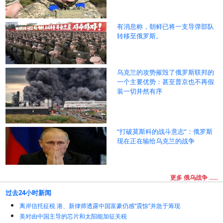
有消息称，朝鲜已将一支导弹部队
转移至俄罗斯。
乌克兰的攻势摧毁了俄罗斯联邦的
一个主要优势：甚至普京也不再假
装一切井然有序
“打破莫斯科的战斗意志”：俄罗斯
现在正在输给乌克兰的战争
更多 俄乌战争 ......
过去24小时新闻
离岸信托征税 港、新律师透露中国富豪仍感“震惊”并急于筹现
美对由中国主导的芯片和太阳能加征关税