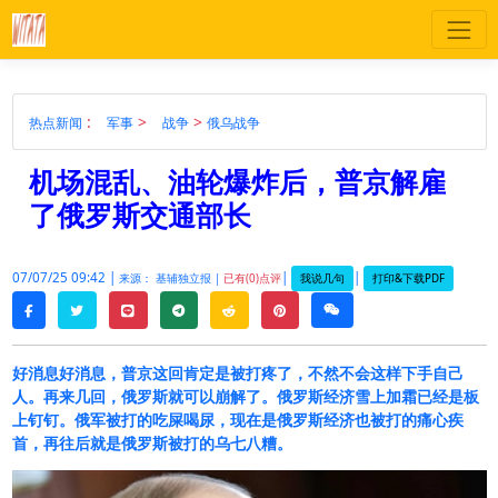
:
>
>
热点新闻
军事
战争
俄乌战争
机场混乱、油轮爆炸后，普京解雇
了俄罗斯交通部长
07/07/25 09:42 |
|
|
我说几句
打印&下载PDF
来源： 基辅独立报 |
已有(0)点评
twitter
line
telegram
reddit
pinterest
weixin
facebook
好消息好消息，普京这回肯定是被打疼了，不然不会这样下手自己
人。再来几回，俄罗斯就可以崩解了。俄罗斯经济雪上加霜已经是板
上钉钉。俄军被打的吃屎喝尿，现在是俄罗斯经济也被打的痛心疾
首，再往后就是俄罗斯被打的乌七八糟。