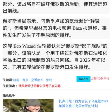
部分，该战略旨在破坏俄罗斯的后勤，使其远远超
出前线。
俄罗斯当局表示，乌斯季卢加的氨泄漏是
“
轻微
的
”
，但亲克里姆林宫的电报频道
Baza
报道称，事
件发生前发生了不明原因的爆炸。
这艘
Eco Wizard
油轮被认为是俄罗斯
“
影子舰队
”
的
一部分，该船队是一个用于绕过对俄罗斯石油和化
学品出口的国际
制裁
的船只网络。自
2025
年初以
来，已有五艘油轮在俄罗斯港口发生爆炸
。
已有(0)条评论
我说几句
关键词:
机场、普京、交通部长、油轮
关联阅读：
俄罗斯经济的警告信号正在闪烁
俄乌战争
扎卢日尼：西方否认了乌克兰2023
年孤立被占克里米亚的计划