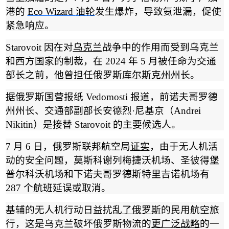
港的
Eco Wizard
油轮
发生爆炸，导致氨泄漏，促使
紧急响应。
Starovoit
因在对
乌克兰
战争中的作用而受到乌克兰
和西方国家的制裁，在
2024
年
5
月被任命为交通
部长之前，他曾担任俄罗斯
库尔斯克州
州长。
据俄罗斯国营报纸
Vedomosti
报道，前诺夫哥罗德
州州长、交通部副部长安德烈
·
尼基京
（
Andrei
Nikitin
）
是接替
Starovoit
的主要候选人。
7
月
6
日，俄罗斯联邦航空局
证实
，由于无人机活
动的安全问题，莫斯科谢列梅捷沃机场、圣彼得堡
普尔科沃机场和下诺夫哥罗德斯特里吉诺机场有
287
个航班延误或取消。
基辅的无人机行动日益扰乱
了俄罗斯
的民用航空旅
行，这是乌克兰破坏俄罗斯物流的
更广泛战略
的一