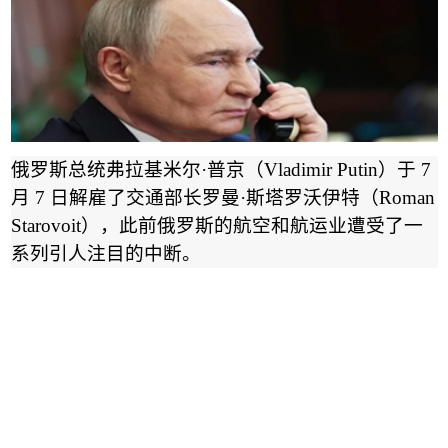
俄罗斯总统弗拉基米尔
·
普京
（
Vladimir Putin
）
于
7
月
7
日解雇了交通部长罗曼
·
斯塔罗沃伊特
（
Roman
Starovoit
），此前俄罗斯的航空和航运业遭受了一
系列引人注目的中断。