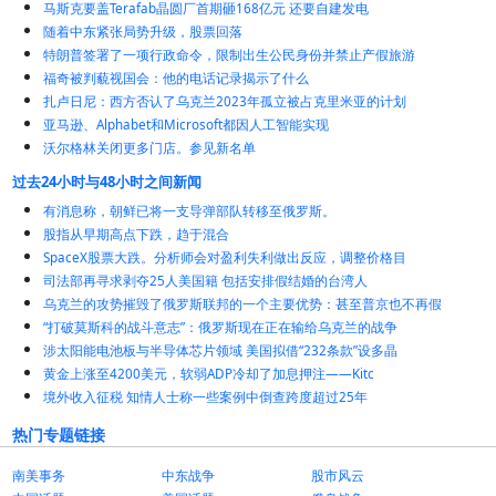
马斯克要盖Terafab晶圆厂首期砸168亿元 还要自建发电
随着中东紧张局势升级，股票回落
特朗普签署了一项行政命令，限制出生公民身份并禁止产假旅游
福奇被判藐视国会：他的电话记录揭示了什么
扎卢日尼：西方否认了乌克兰2023年孤立被占克里米亚的计划
亚马逊、Alphabet和Microsoft都因人工智能实现
沃尔格林关闭更多门店。参见新名单
过去24小时与48小时之间新闻
有消息称，朝鲜已将一支导弹部队转移至俄罗斯。
股指从早期高点下跌，趋于混合
SpaceX股票大跌。分析师会对盈利失利做出反应，调整价格目
司法部再寻求剥夺25人美国籍 包括安排假结婚的台湾人
乌克兰的攻势摧毁了俄罗斯联邦的一个主要优势：甚至普京也不再假
“打破莫斯科的战斗意志”：俄罗斯现在正在输给乌克兰的战争
涉太阳能电池板与半导体芯片领域 美国拟借“232条款”设多晶
黄金上涨至4200美元，软弱ADP冷却了加息押注——Kitc
境外收入征税 知情人士称一些案例中倒查跨度超过25年
热门专题链接
南美事务
中东战争
股市风云