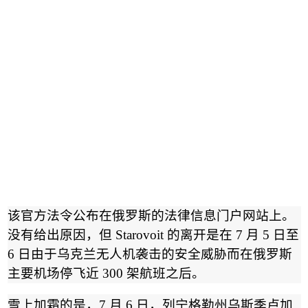
该官方法令公布在俄罗斯的法律信息门户网站上。
没有给出原因，但
Starovoit
的离开是在
7
月
5
日至
6
日由于乌克兰
无人机
袭击的安全威胁而在
俄罗斯
主要机场
停飞近
300
架航班之后。
雪上加霜的是，
7
月
6
日，列宁格勒州乌斯季卢加