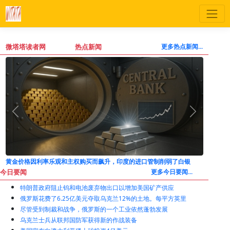
微塔塔读者网
热点新闻
更多热点新闻...
俄罗斯被迫放弃对中东关键基地的控制权
白银
今日要闻
更多今日要闻...
特朗普政府阻止钨和电池废弃物出口以增加美国矿产供应
俄罗斯花费了6.25亿美元夺取乌克兰12%的土地。每平方英里
尽管受到制裁和战争，俄罗斯的一个工业依然蓬勃发展
乌克兰士兵从联邦国防军获得新的作战装备