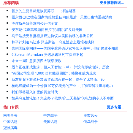
推荐阅读
更多推荐阅读...
普京的主要目标是恢复苏联——泽连斯基
图尔西·加巴德在国家情报总监任内的最后一天抛出疫情重磅消息：
泽连斯基致普京的公开信全文
安东尼·福奇高级顾问被控“犯罪阴谋”反对美国
乌干达接受首批根据双边协议从美国转移的非洲公民
和平计划迫乌让步 泽连斯基：乌克兰史上最艰难抉择
告别国际空间站——美国宇航局确认它将落入海中，他们仍然不知道
6 Zohran Mamdani 竞选承诺纽约市负担不起
未来一周注意美股四大观察变数
股市正在形成泡沫，但人工智能 （AI） 并没有形成泡沫。历史
“英国公司实现 1,000 倍的能源回报”：核聚变成为现实，
新灰度 ETF 将多种加密货币结合在一起，结合了比特币、So
核电可能成为一个价值10万亿美元的产业，并“有望解决世界电力
我们即将进入加密的黄金时代
如果乌克兰沦陷了怎么办？俄罗斯“三天基辅”闪电战的令人不寒而
热门专题
更多专题...
南美事务
中东战争
股市风云
中国话题
美国话题
俄乌战争
冠状病毒