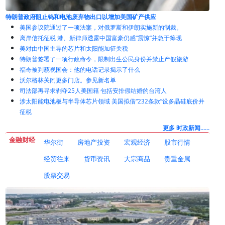
美国参议院通过了一项法案，对俄罗斯和伊朗实施新的制裁。
离岸信托征税 港、新律师透露中国富豪仍感“震惊”并急于筹现
美对由中国主导的芯片和太阳能加征关税
特朗普签署了一项行政命令，限制出生公民身份并禁止产假旅游
福奇被判藐视国会：他的电话记录揭示了什么
沃尔格林关闭更多门店。参见新名单
司法部再寻求剥夺25人美国籍 包括安排假结婚的台湾人
涉太阳能电池板与半导体芯片领域 美国拟借“232条款”设多晶硅底价并
征税
更多 时政新闻......
金融财经
华尔街
房地产投资
宏观经济
股市行情
经贸往来
货币资讯
大宗商品
贵重金属
股票交易