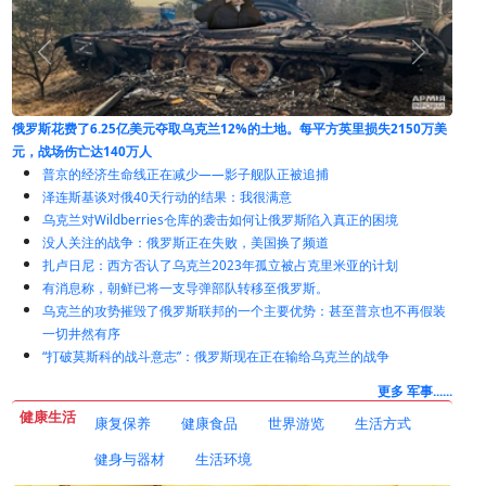
尽管受到制裁和战争，俄罗斯的一个工业依然蓬勃发展
50万美
普京的经济生命线正在减少——影子舰队正被追捕
泽连斯基谈对俄40天行动的结果：我很满意
乌克兰对Wildberries仓库的袭击如何让俄罗斯陷入真正的困境
没人关注的战争：俄罗斯正在失败，美国换了频道
扎卢日尼：西方否认了乌克兰2023年孤立被占克里米亚的计划
有消息称，朝鲜已将一支导弹部队转移至俄罗斯。
乌克兰的攻势摧毁了俄罗斯联邦的一个主要优势：甚至普京也不再假装
一切井然有序
“打破莫斯科的战斗意志”：俄罗斯现在正在输给乌克兰的战争
更多 军事......
健康生活
康复保养
健康食品
世界游览
生活方式
健身与器材
生活环境