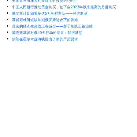
美国宣布向澳大利亚稀土矿投资4亿美元
中国人民银行推动黄金购买，创下自2023年以来最高的月度购买
俄罗斯计划部署多达5万朝鲜军队——泽连斯基
基辅避难所短缺加剧俄罗斯进攻下的苦难
普京的经济生命线正在减少——影子舰队正被追捕
泽连斯基谈对俄40天行动的结果：我很满意
伊朗在霍尔木兹海峡提出了新的严厉要求