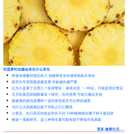
每天吃蓝莓时，你的身体会发生什么
将退休储蓄转固定收入 创建财务安全感有助延长寿命
疲劳头号原因最易被忽视 年龄越长越严重
以为只是累了没胃口？医师警告：身体出现「一特征」可能是癌症警讯
天天吃蛋恐胆固醇爆表？研究：补对营养 可助大脑抗失智
最健康的面包是哪种？选对面包甚至可以帮你减肥
为什么大蒜能驱赶蚊子并防止它们繁殖
小黄瓜、向日葵买幼苗反而长不好 10种植物现在播下种子最划算
根据一项新研究，这三种维生素可能有助于降低中风风险
更多 健康生活......