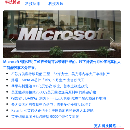
科技博览
科技应用
科技发展
与其他人
全球煤炭消费创下纪录，尽管煤炭发电正在减少
AI芯片供应持续紧俏 三星、SK海力士、美光等内存大厂争相扩产
路透：Meta AI芯片「Iris」9月生产 由台积代工
苹果与博通达300亿元协议 响应川普本土制造政策
美国能源部拨款7500万美元回收煤炭原料中的关键矿物
报告称，DARPA计划为下一代无人机提供30年耐久核废料电池
要为美国所有数据中心供电，需要多少座核反应堆？
Palantir和英伟达正携手为美国政府机构开发人工智能
英美烟草集团推动AI转型 9000个职位受影响
更多 科技博览......