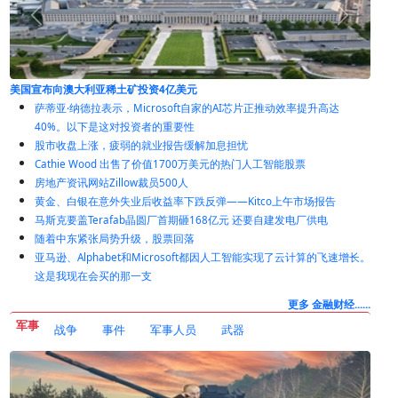
中国人民银行推动黄金购买，创下自2023年以来最高的月度购买量
萨蒂亚·纳德拉表示，Microsoft自家的AI芯片正推动效率提升高达
40%。以下是这对投资者的重要性
股市收盘上涨，疲弱的就业报告缓解加息担忧
Cathie Wood 出售了价值1700万美元的热门人工智能股票
房地产资讯网站Zillow裁员500人
黄金、白银在意外失业后收益率下跌反弹——Kitco上午市场报告
马斯克要盖Terafab晶圆厂首期砸168亿元 还要自建发电厂供电
随着中东紧张局势升级，股票回落
亚马逊、Alphabet和Microsoft都因人工智能实现了云计算的飞速增长。
这是我现在会买的那一支
更多 金融财经......
军事
战争
事件
军事人员
武器