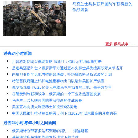
乌克兰士兵从联邦国防军获得新的
作战装备
更多 俄乌战争 ......
过去24小时新闻
川普称对伊朗采低调策略 法新社：似暗示打消军事打击
是逃兵还是阵亡？俄罗斯军方通过宣布失踪士兵为擅离职守来节省开
内塔尼亚胡罕见地与特朗普决裂，拒绝解除哈马斯武装的计划
特朗普政府阻止钨和电池废弃物出口以增加美国矿产供应
俄罗斯花费了6.25亿美元夺取乌克兰12%的土地。每平方英里
尽管受到制裁和战争，俄罗斯的一个工业依然蓬勃发展
乌克兰士兵从联邦国防军获得新的作战装备
美国宣布向澳大利亚稀土矿投资4亿美元
中国人民银行推动黄金购买，创下自2023年以来最高的月度购买
过去24小时与48小时之间新闻
俄罗斯计划部署多达5万朝鲜军队——泽连斯基
基辅避难所短缺加剧俄罗斯进攻下的苦难