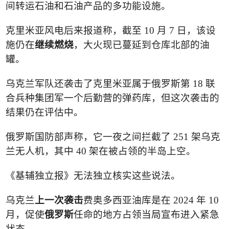
间转运石油和石油产品的多功能设施。
克里米亚风电后来报道称，截至
10
月
7
日，该设
施仍在
继续燃烧
，大火现已蔓延到仓库北部的油
罐。
乌克兰军队还袭击了克里米亚属于俄罗斯第
18
联
合兵种集团军一个后勤营的弹药库，但这次袭击的
结果仍在评估中。
俄罗斯国防部声称，它一夜之间拦截了
251
架乌克
兰无人机，其中
40
架在被占领的半岛上空。
《基辅独立报》无法独立核实这些说法。
乌克兰
上一次袭击
费奥多西亚油库是在
2024
年
10
月，促使
俄罗斯
任命的地方占领当局宣布进入紧急
状态。