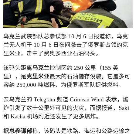
乌克兰武装部队总参谋部
10
月
6
日报道称，乌克
兰无人机于
10
月
6
日夜间袭击了俄罗斯占领的克
里米亚，击中了费奥多西亚石油码头。
该码头距离
乌克兰
控制区约
250
公里（
155
英
里），是
克里米亚
最大的石油储存设施。它最多可
容纳
250,000
吨燃料，为俄罗斯军队提供燃料。
亲乌克兰的
Telegram
频道
Crimean Wind
表示，
爆
炸引发了数十公里外可见的火灾，而据报道，
Saki
和
Kacha
机场附近还发生了更多爆炸。
据
总参谋部
称，该码头是铁路、海运和公路运输之