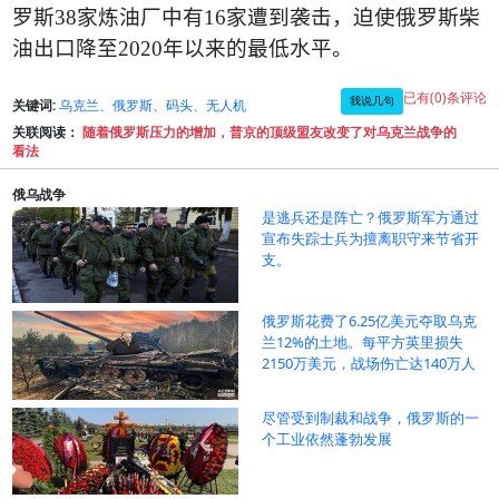
罗斯
38
家炼油厂中有
16
家遭到袭击，迫使俄罗斯柴
油出口降至
2020
年以来的最低水平。
已有(0)条评论
我说几句
关键词:
乌克兰、俄罗斯、码头、无人机
关联阅读：
随着俄罗斯压力的增加，普京的顶级盟友改变了对乌克兰战争的
看法
俄乌战争
是逃兵还是阵亡？俄罗斯军方通过
宣布失踪士兵为擅离职守来节省开
支。
俄罗斯花费了6.25亿美元夺取乌克
兰12%的土地。每平方英里损失
2150万美元，战场伤亡达140万人
尽管受到制裁和战争，俄罗斯的一
个工业依然蓬勃发展