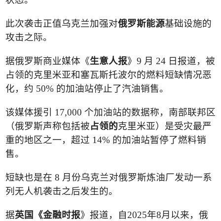
此次袭击正值乌克兰加强对
俄罗斯能源
基础设施的
攻击之际。
据俄罗斯商业媒体《
生意人报
》
9
月
24
日报道，被
占领的克里米亚和塞瓦斯托波尔的燃料短缺情况恶
化，约
50%
的加油站停止了汽油销售。
该媒体援引
17,000
个加油站的数据称，南部联邦区
（俄罗斯声称包括被
占领的
克里米亚）是受灾最严
重的地区之一，超过
14%
的加油站暂停了燃料销
售。
短缺也是在
8
月份乌克兰对俄罗斯炼油厂发动一系
列无人机袭击之后发生的。
据
英国《金融时报
》报道，自
2025
年
8
月以来，俄