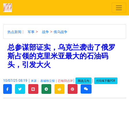
:
>
>
热点新闻
军事
战争
俄乌战争
总参谋部证实，乌克兰袭击了俄罗
斯占领的克里米亚最大的石油码
头，引发大火
10/07/25 08:19 |
|
|
我说几句
打印&下载PDF
来源： 基辅独立报 |
已有(0)点评
twitter
line
telegram
reddit
pinterest
weixin
facebook