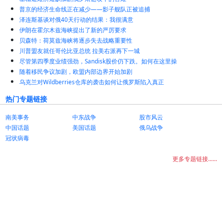
普京的经济生命线正在减少——影子舰队正被追捕
泽连斯基谈对俄40天行动的结果：我很满意
伊朗在霍尔木兹海峡提出了新的严厉要求
贝森特：荷莫兹海峡将逐步失去战略重要性
川普盟友就任哥伦比亚总统 拉美右派再下一城
尽管第四季度业绩强劲，Sandisk股价仍下跌。如何在这里操
随着移民争议加剧，欧盟内部边界开始加剧
乌克兰对Wildberries仓库的袭击如何让俄罗斯陷入真正
热门专题链接
南美事务
中东战争
股市风云
中国话题
美国话题
俄乌战争
冠状病毒
更多专题链接......