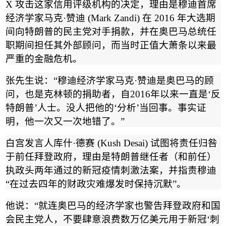
X
攻击这家信用评级机构的决定，理由是穆迪首席
经济学家马克
·
赞迪
(Mark Zandi)
在
2016
年大选期
间向特朗普的民主党对手捐款，并在奥巴马总统任
职期间担任其外部顾问，而当时正值大萧条以来最
严重的金融危机。
张先生说：
“
穆迪经济学家马克
·
赞迪是奥巴马的顾
问，也是克林顿的捐助者，自
2016
年以来一直是
‘
反
特朗普
’
人士。没人把他的
‘
分析
’
当回事。事实证
明，他一次又一次地错了。
”
白宫发言人库什
·
德赛
(Kush Desai)
试图将责任归咎
于前任拜登政府，理由是特朗普继任者（和前任）
执政头两年通过的新冠疫情刺激法案，并指责穆迪
“
在过去四年的财政灾难爆发时保持沉默
”
。
他说：
“
就连奥巴马的经济学家也警告拜登政府和国
会民主党人，不要肆意浪费数万亿美元用于新冠
‘
刺