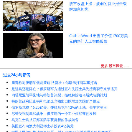
股市收盘上涨，疲弱的就业报告缓
解加息担忧
Cathie Wood 出售了价值1700万美
元的热门人工智能股票
更多 股市风云 ......
过去24小时新闻
川普称对伊朗采低调策略 法新社：似暗示打消军事打击
是逃兵还是阵亡？俄罗斯军方通过宣布失踪士兵为擅离职守来节省开
内塔尼亚胡罕见地与特朗普决裂，拒绝解除哈马斯武装的计划
特朗普政府阻止钨和电池废弃物出口以增加美国矿产供应
俄罗斯花费了6.25亿美元夺取乌克兰12%的土地。每平方英里
尽管受到制裁和战争，俄罗斯的一个工业依然蓬勃发展
乌克兰士兵从联邦国防军获得新的作战装备
美国宣布向澳大利亚稀土矿投资4亿美元