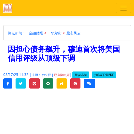
:
>
>
热点新闻
金融财经
华尔街
股市风云
因担心债务飙升，穆迪首次将美国
信用评级从顶级下调
05/17/25 11:32 |
|
|
我说几句
打印&下载PDF
来源： 独立报 |
已有(0)点评
twitter
line
telegram
reddit
pinterest
weixin
facebook