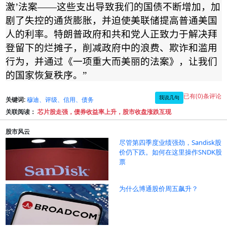
激
’
法案
——
这些支出导致我们的国债不断增加，加
剧了失控的通货膨胀，并迫使美联储提高普通美国
人的利率。特朗普政府和共和党人正致力于解决拜
登留下的烂摊子，削减政府中的浪费、欺诈和滥用
行为，并通过《一项重大而美丽的法案》，让我们
的国家恢复秩序。
”
已有(0)条评论
我说几句
关键词:
穆迪、评级、信用、债务
关联阅读：
芯片股走强，债券收益率上升，股市收盘涨跌互现
股市风云
尽管第四季度业绩强劲，Sandisk股
价仍下跌。如何在这里操作SNDK股
票
为什么博通股价周五飙升？