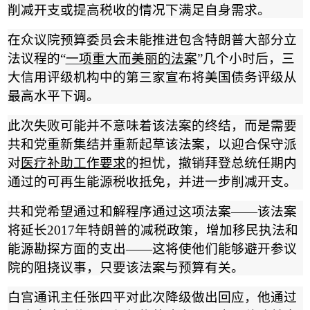
削减开支或提高税收的情况下满足自身需求。
在众议院预算委员会未能推进包含特朗普大部分立
法议程的
“
一项重大而美丽的法案
”
几个小时后，三
大信用评级机构中的第三家宣布将美国债务评级从
最高水平下调。
此次失败可能并不意味着该法案的终结，而是需要
共和党重新集结并重新起草该法案，以迎合保守派
对
医疗补助工作要求
的担忧，撤销拜登总统任期内
通过的可再生能源税收抵免，并进一步削减开支。
共和党希望通过和解程序通过这项法案
——
该法案
将延长
2017
年特朗普的减税政策，增加移民执法和
能源勘探方面的支出
——
这将使他们能够避开参议
院的阻挠议事，只要该法案与预算有关。
白宫通讯主任张四平对此次降级做出回应，他通过