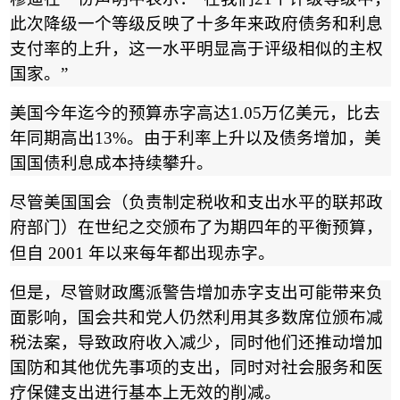
此次降级一个等级反映了十多年来政府债务和利息
支付率的上升，这一水平明显高于评级相似的主权
国家。
”
美国今年迄今的预算赤字高达
1.05
万亿美元，比去
年同期高出
13%
。由于利率上升以及债务增加，美
国国债利息成本持续攀升。
尽管美国国会（负责制定税收和支出水平的联邦政
府部门）在世纪之交颁布了为期四年的平衡预算，
但自
2001
年以来每年都出现赤字
。
但是，尽管财政鹰派警告增加赤字支出可能带来负
面影响，国会共和党人仍然利用其多数席位颁布减
税法案，导致政府收入减少，同时他们还推动增加
国防和其他优先事项的支出，同时对社会服务和医
疗保健支出进行基本上无效的削减。