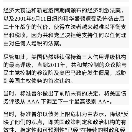
经济大衰退和新冠疫情期间颁布的经济刺激法案，
以及
2001
年
9
月
11
日纽约和华盛顿遭受恐怖袭击后
二十年战争的代价，使得立法者越来越难以平衡支
出和税收，因为共和党坚决拒绝支持任何以任何理
由对任何人增税的法案。
尽管如此，美国仍然继续保持着三大信用评级机构
的最高评级，直到
2011
年，共和党控制的众议院与
民主党控制的参议院及奥巴马政府发生僵局，威胁
到美国主权债务的首次违约。
当时，标准普尔做出了前所未有的决定，将美国债
务评级从
AAA
下调至下一个最高级别
AA+
。
当时，标准普尔以债务上限危机为由表示，降级
“
反
映了他们的观点，即美国政策制定和政治机构的有
效性、稳定性和可预测性
”
已经
“
在持续的财政和经