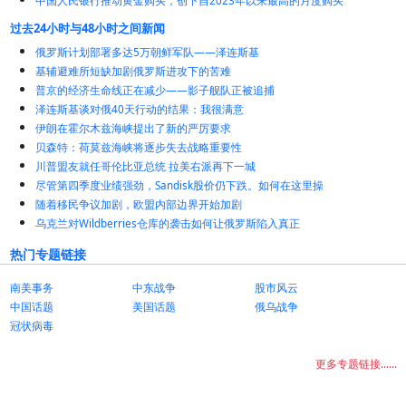
中国人民银行推动黄金购买，创下自2023年以来最高的月度购买
过去24小时与48小时之间新闻
俄罗斯计划部署多达5万朝鲜军队——泽连斯基
基辅避难所短缺加剧俄罗斯进攻下的苦难
普京的经济生命线正在减少——影子舰队正被追捕
泽连斯基谈对俄40天行动的结果：我很满意
伊朗在霍尔木兹海峡提出了新的严厉要求
贝森特：荷莫兹海峡将逐步失去战略重要性
川普盟友就任哥伦比亚总统 拉美右派再下一城
尽管第四季度业绩强劲，Sandisk股价仍下跌。如何在这里操
随着移民争议加剧，欧盟内部边界开始加剧
乌克兰对Wildberries仓库的袭击如何让俄罗斯陷入真正
热门专题链接
南美事务
中东战争
股市风云
中国话题
美国话题
俄乌战争
冠状病毒
更多专题链接......