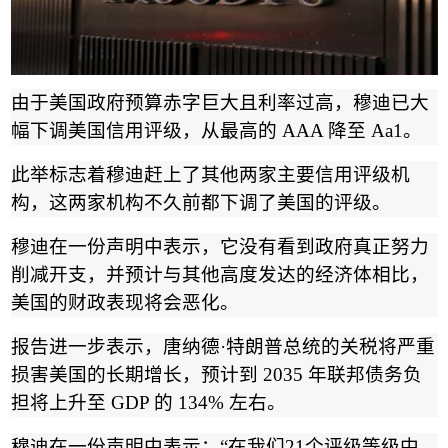
由于美国政府预算赤字巨大且利率过高，穆迪已大
幅下调美国
信用评级
，从最高的
AAA
降至
Aa1
。
此举标志着穆迪赶上了其他两家主要信用评级机
构，这两家机构不久前都下调了美国的评级。
穆迪在一份声明中表示，它没有看到政府真正努力
削减开支，并预计与其他高度发达的经济体相比，
美国的财政表现将会恶化。
报告进一步表示，
唐纳德
·
特朗普
总统的关税将严重
损害美国的长期增长，预计到
2035
年联邦债务负
担将上升至
GDP
的
134%
左右。
穆迪在一份声明中表示：
“
在我们
21
个评级等级中，