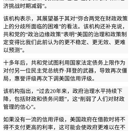
济挑战时期减弱
”
。
该机构表示，其展望基于其对
“
弥合两党在财政政策
上的分歧所面临的困难
”
的看法。该机构还补充说，
共和党的
“
政治边缘政策
”
表明
“
美国的治理和政策制
定变得比我们此前认为的更不稳定、更无效、更难
以预测
”
。
十多年后，共和党试图利用国家法定债务上限作为
对付另一位民主党总统乔
·
拜登的武器，导致再次僵
局，惠誉评级再次下调美国信用评级。
该机构指出，
“
过去
20
年来，政府治理水平持续下
降，包括财政和债务问题
”
，这
“
削弱了人们对财政
管理的信心
”
。
如果没有一流的信用评级，美国政府在借款时将不
得不支付更高的利率，这可能会使政府更难以在不