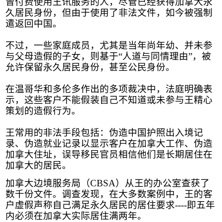
曾付费使用王讯服务的人，尽管已经获得加拿大永
久居民身份，但由于使用了非法文件，如今被强制
遣返回中国。
不过，一些家庭成员，尤其是当年尚年幼、并未参
与父母造假的子女，则基于
“
人道与同情理由
”
，被
允许保留永久居民身份，甚至公民身份。
在温哥华和多伦多作出的多项裁决中，法庭明确表
示，这些客户不能假装自己不知道或未参与王精心
策划的造假行为。
王常用的非法手段包括：伪造中国护照出入境记
录、伪造就业记录以显示客户在加拿大工作、伪造
加拿大住址，误导移民官员相信他们是长期居住在
加拿大的居民
。
加拿大边境服务局（
CBSA
）从王的办公室查获了
数千份文件。调查发现，在大多数案例中，王的客
户虚假声称自己满足永久居民的居住要求
----
即五年
内必须在加拿大实际居住满两年。