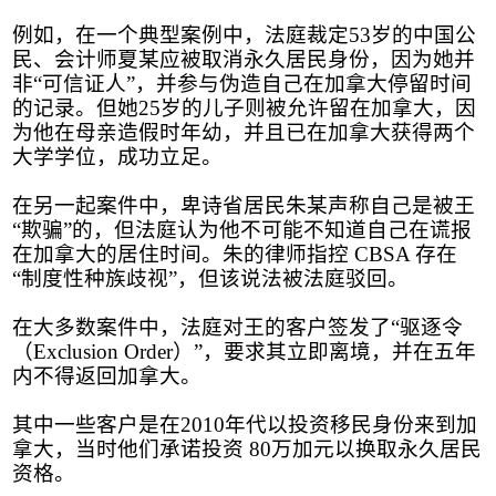
例如，在一个典型案例中，法庭裁定
53
岁的中国公
民、会计师夏某应被取消永久居民身份，因为她并
非
“
可信证人
”
，并参与伪造自己在加拿大停留时间
的记录。但她
25
岁的儿子则被允许留在加拿大，因
为他在母亲造假时年幼，并且已在加拿大获得两个
大学学位，成功立足。
在另一起案件中，卑诗省居民朱某声称自己是被王
“
欺骗
”
的，但法庭认为他不可能不知道自己在谎报
在加拿大的居住时间。朱的律师指控
CBSA
存在
“
制度性种族歧视
”
，但该说法被法庭驳回。
在大多数案件中，法庭对王的客户签发了
“
驱逐令
（
Exclusion Order
）
”
，要求其立即离境，并在五年
内不得返回加拿大。
其中一些客户是在
2010
年代以投资移民身份来到加
拿大，当时他们承诺投资
80
万加元以换取永久居民
资格。