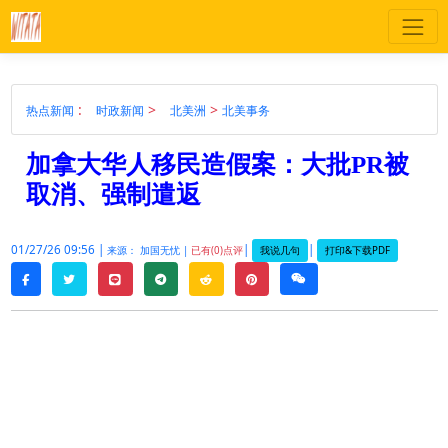
:
>
>
热点新闻
时政新闻
北美洲
北美事务
加拿大华人移民造假案：大批PR被
取消、强制遣返
01/27/26 09:56 |
|
|
我说几句
打印&下载PDF
来源： 加国无忧 |
已有(0)点评
twitter
line
telegram
reddit
pinterest
weixin
facebook