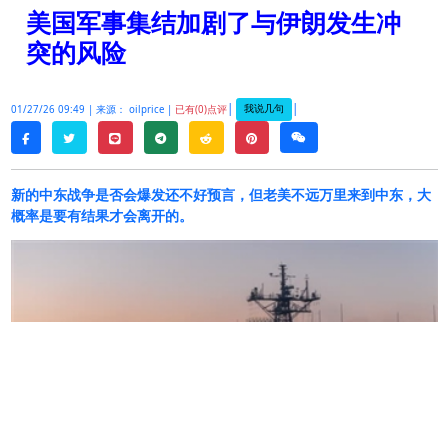
美国军事集结加剧了与伊朗发生冲
突的风险
|
|
我说几句
01/27/26 09:49 |
来源： oilprice |
已有(0)点评
twitter
line
telegram
reddit
pinterest
weixin
facebook
新的中东战争是否会爆发还不好预言，但老美不远万里来到中东，大
概率是要有结果才会离开的。
专家表示，美国向中东部署喷气式战斗机、防空系