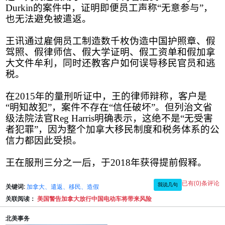
Durkin
的案件中，证明即便员工声称
“
无意参与
”
，
也无法避免被遣返。
王讯通过雇佣员工制造数千枚伪造中国护照章、假
驾照、假律师信、假大学证明、假工资单和假加拿
大文件牟利，同时还教客户如何误导移民官员和逃
税。
在
2015
年的量刑听证中，王的律师辩称，客户是
“
明知故犯
”
，案件不存在
“
信任破坏
”
。但列治文省
级法院法官
Reg Harris
明确表示，这绝不是
“
无受害
者犯罪
”
，因为整个加拿大移民制度和税务体系的公
信力都因此受损。
王在服刑三分之一后，于
2018
年获得提前假释
。
已有(0)条评论
我说几句
关键词:
加拿大、遣返、移民、造假
关联阅读：
美国警告加拿大放行中国电动车将带来风险
北美事务