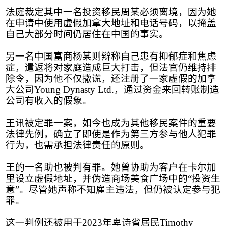
法庭裁定其中一名投资移民周某必须离境，因为她
在申请中使用虚假加拿大地址和电话号码，以掩盖
自己大部分时间仍居住在中国的事实。
另一名中国富商杨某则辩称自己患有抑郁症和焦虑
症，遣返将对家庭造成巨大打击，但法官仍维持排
除令，因为他不仅撒谎，还注册了一家虚假的加拿
大公司
Young Dynasty Ltd.
，通过资金来回转账制造
公司有收入的假象。
王讯被定罪一案，如今也成为其他移民案件的重要
法律先例，确立了即使是作为第三方参与他人犯罪
行为，也需承担法律责任的原则。
王的一名助也被判有罪。她曾协助为客户在卡尔加
里设立虚假地址，并伪造商场美食广场中的
“
投资生
意
”
。尽管她声称不知雇主违法，但仍被认定参与犯
罪。
这一判例还被用于
2023
年卑诗省居民
Timothy