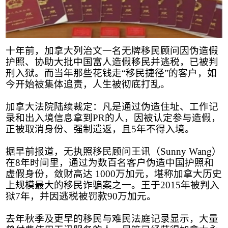
十年前，加拿大列治文一名无牌移民顾问因伪造假
护照、协助大批中国富人造假移民并逃税，已被判
刑入狱。而当年那些花钱走
“
移民捷径
”
的客户，如
今开始被集体追责，人生被彻底打乱。
加拿大法院陆续裁定：凡是通过伪造住址、工作记
录和出入境信息拿到
PR
的人，因被认定参与造假，
正被取消身份、强制遣返，且
5
年不得入境。
据早前报道，无执照移民顾问王讯（
Sunny Wang
）
在
8
年时间里，通过为数百名客户伪造中国护照和
虚假身份，敛财高达
1000
万加元，堪称加拿大历史
上规模最大的移民诈骗案之一。王于
2015
年被判入
狱
7
年，并因逃税被罚款
90
万加元。
去年秋季及更早的移民与难民法庭记录显示，大量