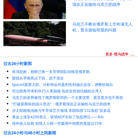
现在正在输给乌克兰的战争
乌克兰不断在俄罗斯上空布满无人
机，普京面临明显的问题
更多 俄乌战争 ......
过去24小时新闻
有消息称，朝鲜已将一支导弹部队转移至俄罗斯。
股指从早期高点下跌，趋于混合
SpaceX股票大跌。分析师会对盈利失利做出反应，调整价格目
司法部再寻求剥夺25人美国籍 包括安排假结婚的台湾人
乌克兰的攻势摧毁了俄罗斯联邦的一个主要优势：甚至普京也不再假
“打破莫斯科的战斗意志”：俄罗斯现在正在输给乌克兰的战争
涉太阳能电池板与半导体芯片领域 美国拟借“232条款”设多晶
黄金上涨至4200美元，软弱ADP冷却了加息押注——Kitc
境外收入征税 知情人士称一些案例中倒查跨度超过25年
过去24小时与48小时之间新闻