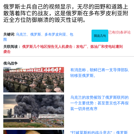
俄罗斯士兵自己的视频显示，无尽的田野和道路上
散落着阵亡的战友，这是俄罗斯在多布罗皮利亚附
近全方位防御崩溃的毁灭性证明
。
已有(0)条评论
关键词:
乌克兰、俄罗斯、多布罗皮利亚、包
我说几句
围
关联阅读：
俄罗斯几个地区报告无人机袭击：发电厂、炼油厂和变电站遭到
袭击
俄乌战争
有消息称，朝鲜已将一支导弹部队
转移至俄罗斯。
乌克兰的攻势摧毁了俄罗斯联邦的
一个主要优势：甚至普京也不再假
装一切井然有序
“打破莫斯科的战斗意志”：俄罗斯