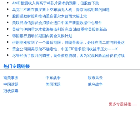
AMD预测收入将高于AI芯片需求的预期，但股价下跌
乌克兰不断在俄罗斯上空布满无人机，普京面临明显的问题
股因强劲财报和推动重启霍尔木兹而大幅上涨
美联邦通信委员会拟禁止进口中国产新型数据中心组件
美称与伊朗霍尔木兹海峡谈判近完成 油价重挫美股创新高
韩国银行启动长期国内黄金采购计划
伊朗刚刚收到了一个最后期限：特朗普表示，必须在周二前与阿曼达
黄金公司因美联储不确定性、中国ETF需求抵消收益率压力——K
尽管经历了数月的调整，黄金依然脆弱，因为宏观风险溢价仍在持续
热门专题链接
南美事务
中东战争
股市风云
中国话题
美国话题
俄乌战争
冠状病毒
更多专题链接......