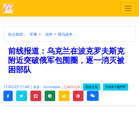
:
>
>
热点新闻
军事
战争
俄乌战争
前线报道：乌克兰在波克罗夫斯克
附近突破俄军包围圈，逐一消灭被
困部队
11/02/25 11:40 |
|
|
我说几句
打印&下载PDF
来源： euromaidan |
已有(0)点评
twitter
line
telegram
reddit
pinterest
weixin
facebook