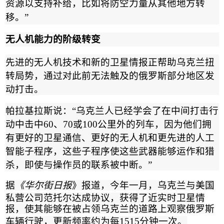
资源以支持补给，比如将防空力量从其他地方转
移。
”
无人机能力的阶级转变
先进的无人机技术和新的卫星情报正帮助乌克兰扭
转局势，通过对此前无法触及的俄罗斯部分地区发
动打击。
帕拉基拉斯说：
“
乌克兰人已经学会了在中间打击行
动中击中
60
、
70
或
100
公里外的列车，因为他们拥
有更好的卫星通信、更好的无人机和更先进的人工
智能子程序，这些子程序使这些武器能够运作和猎
杀，即使与操作员的联系被中断。
”
据
《华尔街日报
》报道，今年一月，乌克兰与美国
私营公司范托尔达成协议，获得了近实时卫星情
报，使其能够在被占领乌克兰的道路上观察俄罗斯
车辆行驶，更新频率约为每
15
15
分钟一次。