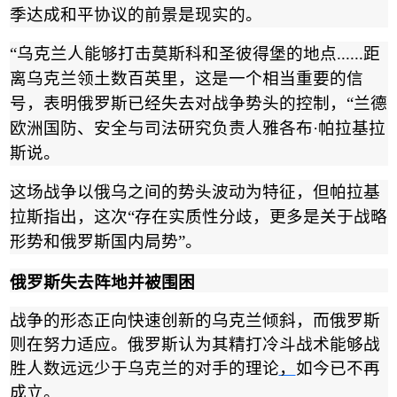
季达成和平协议的前景是现实的。
“
乌克兰人能够打击莫斯科和圣彼得堡的地点
......
距
离乌克兰领土数百英里，这是一个相当重要的信
号，表明俄罗斯已经失去对战争势头的控制，
“
兰德
欧洲国防、安全与司法研究负责人雅各布
·
帕拉基拉
斯说。
这场战争以俄乌之间的势头波动为特征，但帕拉基
拉斯指出，这次
“
存在实质性分歧，更多是关于战略
形势和俄罗斯国内局势
”
。
俄罗斯失去阵地并被围困
战争的形态正向快速创新的乌克兰倾斜，而俄罗斯
则在努力适应。俄罗斯认为其精打冷斗战术能够战
胜人数远远少于乌克兰的对手的理论
，
如今已不再
成立。