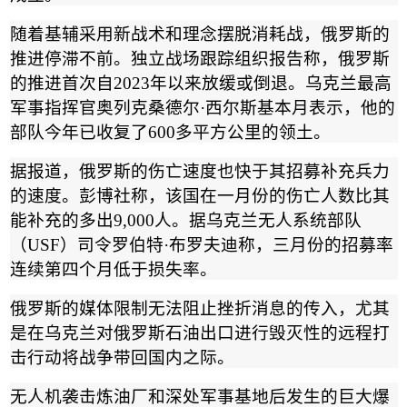
随着基辅采用新战术和理念摆脱消耗战，俄罗斯的
推进停滞不前。独立战场跟踪组织报告称，俄罗斯
的推进首次自
2023
年以来放缓或倒退。乌克兰最高
军事指挥官奥列克桑德尔
·
西尔斯基本月表示，他的
部队今年已收复了
600
多平方公里的领土。
据报道，俄罗斯的伤亡速度也快于其招募补充兵力
的速度。彭博社称，该国在一月份的伤亡人数比其
能补充的多出
9,000
人。据乌克兰无人系统部队
（
USF
）司令罗伯特
·
布罗夫迪称，三月份的招募率
连续第四个月低于损失率。
俄罗斯的媒体限制无法阻止挫折消息的传入，尤其
是在乌克兰对俄罗斯石油出口进行毁灭性的远程打
击行动将战争带回国内之际。
无人机袭击炼油厂和深处军事基地后发生的巨大爆