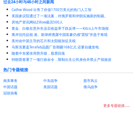
过去24小时与48小时之间新闻
Cathie Wood 出售了价值1700万美元的热门人工智
美国参议院通过了一项法案，对俄罗斯和伊朗实施新的制裁。
房地产资讯网站Zillow裁员500人
黄金、白银在意外失业后收益率下跌反弹——Kitco上午市场报
离岸信托征税 港、新律师透露中国富豪仍感“震惊”并急于筹现
美对由中国主导的芯片和太阳能加征关税
马斯克要盖Terafab晶圆厂首期砸168亿元 还要自建发电
随着中东紧张局势升级，股票回落
特朗普签署了一项行政命令，限制出生公民身份并禁止产假旅游
热门专题链接
南美事务
中东战争
股市风云
中国话题
美国话题
俄乌战争
冠状病毒
更多专题链接......