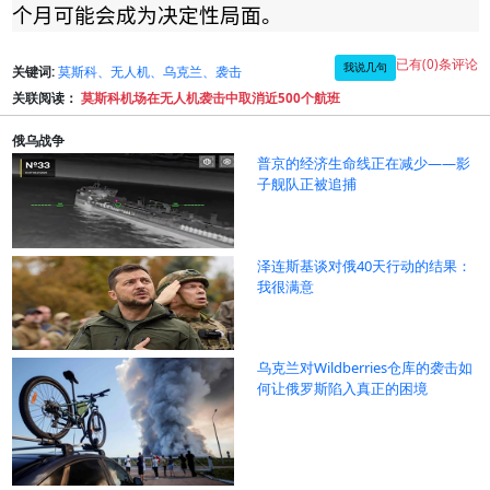
个月可能会成为决定性局面。
已有(0)条评论
我说几句
关键词:
莫斯科、无人机、乌克兰、袭击
关联阅读：
莫斯科机场在无人机袭击中取消近500个航班
俄乌战争
普京的经济生命线正在减少——影
子舰队正被追捕
泽连斯基谈对俄40天行动的结果：
我很满意
乌克兰对Wildberries仓库的袭击如
何让俄罗斯陷入真正的困境