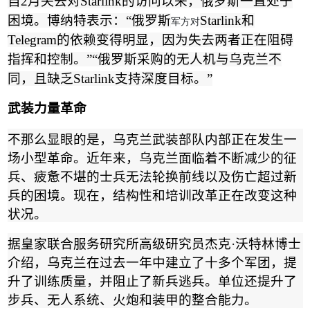
自
2
月失去对
Starlink
的访问以来，俄罗斯一直处于
困境。博纳特表示：
“
俄罗斯
Starlink
和
军方对
Telegram
的依赖变得明显，因为失去两者正在阻碍
指挥和控制。
”“
俄罗斯采购的无人机与乌克兰不
同，且缺乏
Starlink
支持深度目标。
”
武装力量革命
不那么显眼的是，乌克兰武装部队内部正在发生一
场小型革命。近年来，乌克兰面临着不断减少的征
兵、疲惫不堪的士兵无法轮换前线以及伤亡超过新
兵的困境。现在，结构性和培训改革正在改变这种
状况。
据皇家联合服务研究所高级研究员杰克
·
沃特林博士
介绍，乌克兰在过去一年中建立了十多个军团，提
升了训练质量，并阻止了新兵逃兵。单位还提升了
步兵、无人系统、火炮和装甲的整合能力。