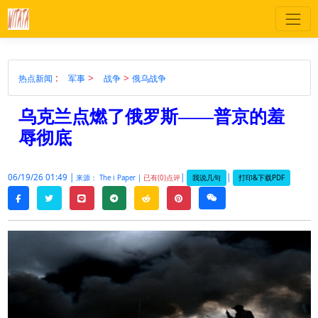
:
>
>
热点新闻
军事
战争
俄乌战争
乌克兰点燃了俄罗斯——普京的羞
辱彻底
06/19/26 01:49 |
|
|
我说几句
打印&下载PDF
来源： The i Paper |
已有(0)点评
twitter
line
telegram
reddit
pinterest
weixin
facebook