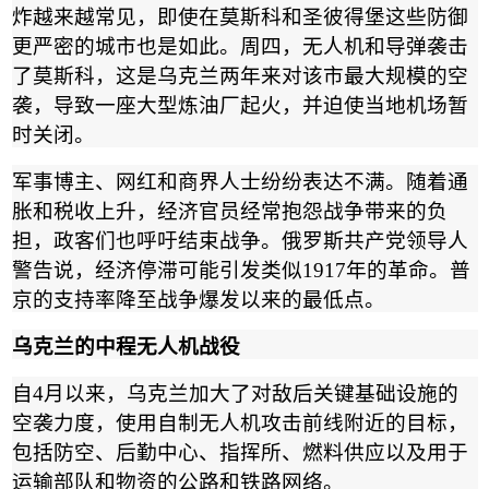
炸越来越常见，即使在莫斯科和圣彼得堡这些防御
更严密的城市也是如此。周四，无人机和导弹袭击
了莫斯科，这是乌克兰两年来对该市最大规模的空
袭，导致一座大型炼油厂起火，并迫使当地机场暂
时关闭。
军事博主、网红和商界人士纷纷表达不满。随着通
胀和税收上升，经济官员经常抱怨战争带来的负
担，政客们也呼吁结束战争。俄罗斯共产党领导人
警告说，经济停滞可能引发类似
1917
年的革命。普
京的支持率降至战争爆发以来的最低点。
乌克兰的中程无人机战役
自
4
月以来，乌克兰加大了对敌后关键基础设施的
空袭力度，使用自制无人机攻击前线附近的目标，
包括防空、后勤中心、指挥所、燃料供应以及用于
运输部队和物资的公路和铁路网络。