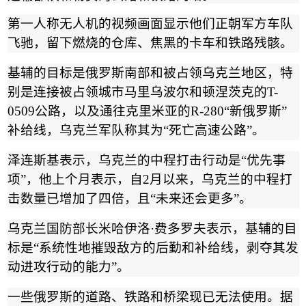
第一人称无人机的视频画面显示他们正朝军方车队
飞驰，留下燃烧的仓库、焦黑的卡车和铁路残骸。
基辅的目标是俄罗斯南部和被占领乌克兰地区，特
别是连接被占领城市马里乌波尔和顿涅茨克的
T-
0509
公路，以及通往克里米亚的
R-280“
新俄罗斯
”
补给线，乌克兰军队称其为
“
死亡高速公路
”
。
泽连斯基表示，乌克兰的中程打击行动是
“
优先事
项
”
，他上个月表示，自
2
月以来，乌克兰的中程打
击数量已增加了四倍，且
“
未来还会更多
”
。
乌克兰国防部长米哈伊洛
·
费多罗夫表示，基辅的目
标是
“
系统性地摧毁敌方的后勤和补给线，剥夺其发
动进攻行动的能力
”
。
一些俄罗斯的道路、铁路和桥梁现已无法使用。据