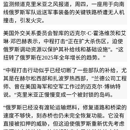
监测频道克里米亚之风报道，周四，一座用于向南
线俄罗斯军队运送军事装备的关键铁路桥遭无人机
撞击，引发火灾。
美国外交关系委员会智库的迈克尔
·C·
霍洛维茨和艾
琳
·
邓巴赫表示，中程打击
“
正在扩大杀伤区，迫使
俄罗斯调动资源以保护其补给线和基础设施
”
。
“
这
扭转了俄罗斯在
2025
年全年增长的趋势。
”
“
中程打击行动似乎已经切断了一些部队的补给，尤
其是在赫尔松西部和扎波罗热西部，
”
兰德公司工程
师、曾在美国海军和空军工作过的迈克尔
·
博纳特
说。
“
克里米亚正慢慢变成一个被封锁的岛屿。
“
俄罗斯已经没有渡轮运输燃料，修复道路和桥梁的
速度不够快，刻赤桥也仍未完全恢复功能。它没有
直接被扣押的威胁，但这迫使俄罗斯重新优先考虑