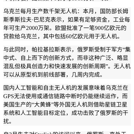
乌克兰每月生产数千架无人机：本月，国防部长姆
斯季斯拉夫
·
巴尼克表示，如果有足够资金，工业每
年可生产
2000
万架。欧盟批准了一笔
900
亿欧元的
贷款给乌克兰，其中包括
60
亿欧元用于无人机。
与此同时，帕拉基拉斯表示，俄罗斯受制于军方
“
集
中式、自上而下的创新方式，而非这种广泛、略显
混乱但极具创造力和快速发展的创新周期
”
。无人机
可以从原型机到前线部署，几周内完成。
国内人工智能和自主无人机的发展意味着乌克兰在
GPS
无法使用或通信链路中断时仍能继续运作，而
美国生产的
“
大黄蜂
”
等外国无人机则借助星链卫星
系统和人工智能目标定位，成功击败了俄罗斯的干
扰。