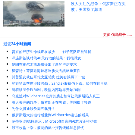
没人关注的战争：俄罗斯正在失
败，美国换了频道
更多 俄乌战争 ......
过去24小时新闻
普京的经济生命线正在减少——影子舰队正被追捕
泽连斯基谈对俄40天行动的结果：我很满意
伊朗在霍尔木兹海峡提出了新的严厉要求
贝森特：荷莫兹海峡将逐步失去战略重要性
川普盟友就任哥伦比亚总统 拉美右派再下一城
尽管第四季度业绩强劲，Sandisk股价仍下跌。如何在这里操
随着移民争议加剧，欧盟内部边界开始加剧
乌克兰对Wildberries仓库的袭击如何让俄罗斯陷入真正
没人关注的战争：俄罗斯正在失败，美国换了频道
为什么博通股价周五飙升？
俄罗斯最大的银行感受到Wildberries袭击的后果
萨蒂亚·纳德拉表示，Microsoft自家的AI芯片正推动效
股市收盘上涨，疲弱的就业报告缓解加息担忧