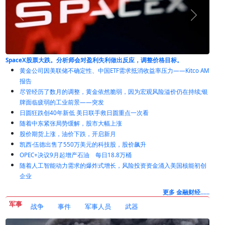
黄金上涨至4200美元，软弱ADP冷却了加息押注——Kitco AM报告
。
黄金公司因美联储不确定性、中国ETF需求抵消收益率压力——Kitco AM
报告
尽管经历了数月的调整，黄金依然脆弱，因为宏观风险溢价仍在持续;银
牌面临疲弱的工业前景——突发
日圆狂跌创40年新低 美日联手救日圆重点一次看
随着中东紧张局势缓解，股市大幅上涨
股价期货上涨，油价下跌，开启新月
凯西·伍德出售了550万美元的科技股，股价飙升
OPEC+决议9月起增产石油 每日18.8万桶
随着人工智能动力需求的爆炸式增长，风险投资资金涌入美国核能初创
企业
更多 金融财经......
军事
战争
事件
军事人员
武器