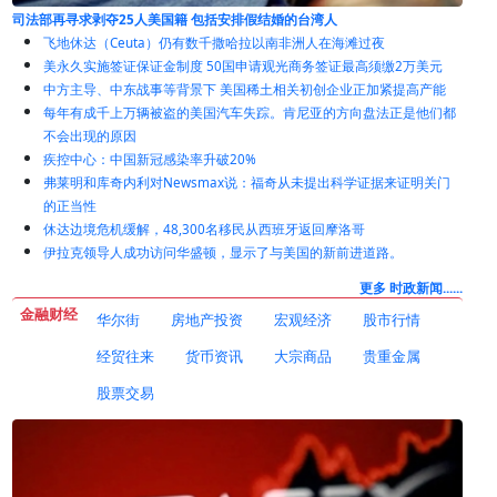
涉太阳能电池板与半导体芯片领域 美国拟借“232条款”设多晶硅底价并征
飞地休达（Ceuta）仍有数千撒哈拉以南非洲人在海滩过夜
美永久实施签证保证金制度 50国申请观光商务签证最高须缴2万美元
中方主导、中东战事等背景下 美国稀土相关初创企业正加紧提高产能
每年有成千上万辆被盗的美国汽车失踪。肯尼亚的方向盘法正是他们都
不会出现的原因
疾控中心：中国新冠感染率升破20%
弗莱明和库奇内利对Newsmax说：福奇从未提出科学证据来证明关门
的正当性
休达边境危机缓解，48,300名移民从西班牙返回摩洛哥
伊拉克领导人成功访问华盛顿，显示了与美国的新前进道路。
更多 时政新闻......
金融财经
华尔街
房地产投资
宏观经济
股市行情
经贸往来
货币资讯
大宗商品
贵重金属
股票交易