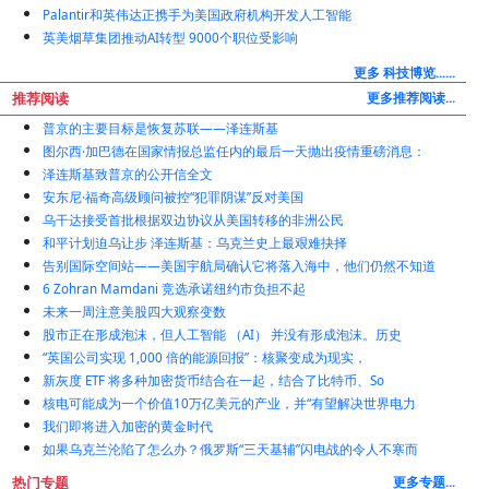
Palantir和英伟达正携手为美国政府机构开发人工智能
英美烟草集团推动AI转型 9000个职位受影响
更多 科技博览......
推荐阅读
更多推荐阅读...
普京的主要目标是恢复苏联——泽连斯基
图尔西·加巴德在国家情报总监任内的最后一天抛出疫情重磅消息：
泽连斯基致普京的公开信全文
安东尼·福奇高级顾问被控“犯罪阴谋”反对美国
乌干达接受首批根据双边协议从美国转移的非洲公民
和平计划迫乌让步 泽连斯基：乌克兰史上最艰难抉择
告别国际空间站——美国宇航局确认它将落入海中，他们仍然不知道
6 Zohran Mamdani 竞选承诺纽约市负担不起
未来一周注意美股四大观察变数
股市正在形成泡沫，但人工智能 （AI） 并没有形成泡沫。历史
“英国公司实现 1,000 倍的能源回报”：核聚变成为现实，
新灰度 ETF 将多种加密货币结合在一起，结合了比特币、So
核电可能成为一个价值10万亿美元的产业，并“有望解决世界电力
我们即将进入加密的黄金时代
如果乌克兰沦陷了怎么办？俄罗斯“三天基辅”闪电战的令人不寒而
热门专题
更多专题...