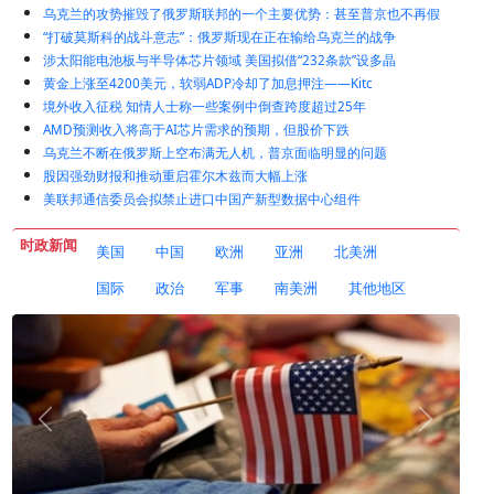
乌克兰的攻势摧毁了俄罗斯联邦的一个主要优势：甚至普京也不再假
“打破莫斯科的战斗意志”：俄罗斯现在正在输给乌克兰的战争
涉太阳能电池板与半导体芯片领域 美国拟借“232条款”设多晶
黄金上涨至4200美元，软弱ADP冷却了加息押注——Kitc
境外收入征税 知情人士称一些案例中倒查跨度超过25年
AMD预测收入将高于AI芯片需求的预期，但股价下跌
乌克兰不断在俄罗斯上空布满无人机，普京面临明显的问题
股因强劲财报和推动重启霍尔木兹而大幅上涨
美联邦通信委员会拟禁止进口中国产新型数据中心组件
时政新闻
美国
中国
欧洲
亚洲
北美洲
国际
政治
军事
南美洲
其他地区