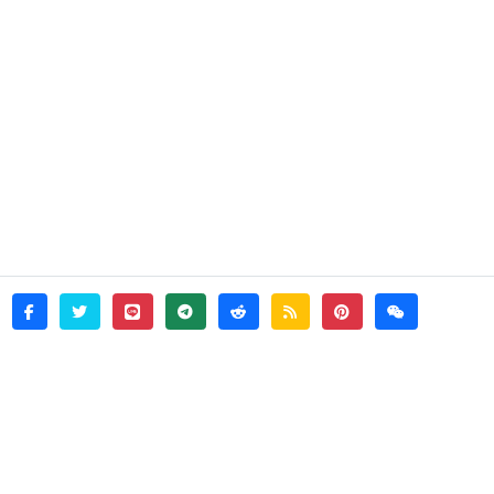
twitter
line
telegram
reddit
rss
pinterest
weixin
facebook
© 2026 - witata -
About
sitemap
rss
Login