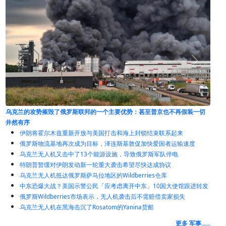
“打破莫斯科的战斗意志”：俄罗斯现在正在输给乌克兰的战争
再假装一切
伊朗将霍尔木兹重新开放与美国打击和海上封锁结束联系起来
俄罗斯物流基地再次成为目标，泽连斯基敦促加快爱国者运输速度
乌克兰无人机又击中了13个能源设施，导致俄罗斯军队停电
特朗普暂缓对伊朗发动新一轮重大袭击希望尽快达成协议
乌克兰无人机抵达俄罗斯萨马拉地区的Wildberries仓库
中东恐爆大战？美国示警公民「应考虑离开中东」10国大使馆跟进转发
俄罗斯Wildberries市场表示，无人机袭击后不需赔偿卖家损失
乌克兰无人机在黑海击沉了Rosatom的Yanina货船
更多 军事......