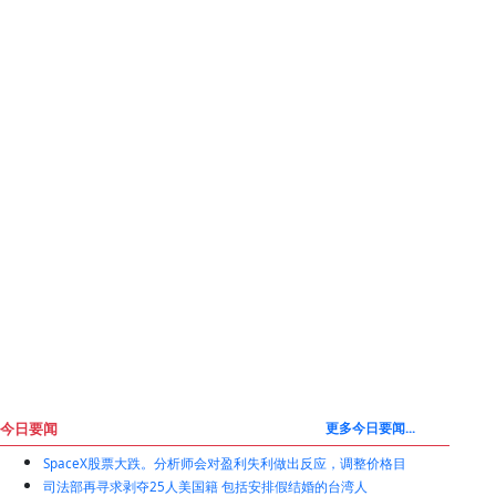
今日要闻
更多今日要闻...
SpaceX股票大跌。分析师会对盈利失利做出反应，调整价格目
司法部再寻求剥夺25人美国籍 包括安排假结婚的台湾人