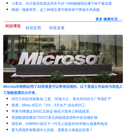
小黄瓜、向日葵买幼苗反而长不好 10种植物现在播下种子最划算
根据一项新研究，这三种维生素可能有助于降低中风风险
更多 健康生活......
科技博览
科技应用
科技发展
如何与其他人
全球煤炭消费创下纪录，尽管煤炭发电正在减少
AI芯片供应持续紧俏 三星、SK海力士、美光等内存大厂争相扩产
路透：Meta AI芯片「Iris」9月生产 由台积代工
苹果与博通达300亿元协议 响应川普本土制造政策
美国能源部拨款7500万美元回收煤炭原料中的关键矿物
报告称，DARPA计划为下一代无人机提供30年耐久核废料电池
要为美国所有数据中心供电，需要多少座核反应堆？