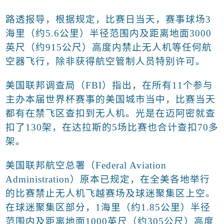
路透报导，根据规定，比赛日当天，赛事球场
3
海里（约
5.6
公里）半径范围内及距离地面
3000
英尺（约
915
公尺）高度内禁止无人机等任何航
空器飞行，除非获得航空管制人员特别许可。
美国联邦调查局（
FBI
）指出，在所有
11
个参与
主办本届世界杯赛事的美国城市当中，比赛当天
都有在禁飞区查扣到无人机。光是在迈阿密就查
扣了
130
架，在达拉斯的
5
场比赛也合计查扣
70
多
架。
美国联邦航空总署（
Federal Aviation
Administration
）原本已规定，在全美各地举行
的比赛禁止无人机飞越赛场及球迷聚集区上空。
在球迷聚集区部分，
1
海里（约
1.85
公里）半径
范围内及距离地面
1000
英尺（约
305
公尺）高度