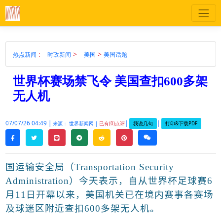
:
>
>
热点新闻
时政新闻
美国
美国话题
世界杯赛场禁飞令 美国查扣600多架
无人机
07/07/26 04:49 |
|
|
我说几句
打印&下载PDF
来源： 世界新闻网 |
已有(0)点评
twitter
line
telegram
reddit
pinterest
weixin
facebook
国运输安全局（
Transportation Security
Administration
）今天表示，自从
世界杯
足球赛
6
月
11
日开幕以来，美国机关已在境内赛事各赛场
及球迷区附近查扣
600
多架无人机。