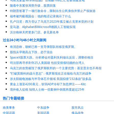
马斯克要盖Terafab晶圆厂首期砸168亿元 还要自建发电
随着中东紧张局势升级，股票回落
特朗普签署了一项行政命令，限制出生公民身份并禁止产假旅游
福奇被判藐视国会：他的电话记录揭示了什么
扎卢日尼：西方否认了乌克兰2023年孤立被占克里米亚的计划
亚马逊、Alphabet和Microsoft都因人工智能实现
沃尔格林关闭更多门店。参见新名单
过去24小时与48小时之间新闻
有消息称，朝鲜已将一支导弹部队转移至俄罗斯。
股指从早期高点下跌，趋于混合
SpaceX股票大跌。分析师会对盈利失利做出反应，调整价格目
司法部再寻求剥夺25人美国籍 包括安排假结婚的台湾人
乌克兰的攻势摧毁了俄罗斯联邦的一个主要优势：甚至普京也不再假
“打破莫斯科的战斗意志”：俄罗斯现在正在输给乌克兰的战争
涉太阳能电池板与半导体芯片领域 美国拟借“232条款”设多晶
黄金上涨至4200美元，软弱ADP冷却了加息押注——Kitc
境外收入征税 知情人士称一些案例中倒查跨度超过25年
热门专题链接
南美事务
中东战争
股市风云
中国话题
美国话题
俄乌战争