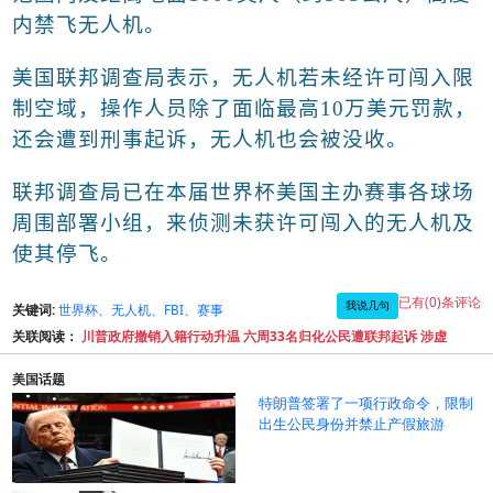
内禁飞无人机。
美国联邦调查局表示，无人机若未经许可闯入限
制空域，操作人员除了面临最高
10
万美元罚款，
还会遭到刑事起诉，无人机也会被没收。
联邦调查局已在本届世界杯美国主办赛事各球场
周围部署小组，来侦测未获许可闯入的无人机及
使其停飞。
已有(0)条评论
我说几句
关键词:
世界杯、无人机、FBI、赛事
关联阅读：
川普政府撤销入籍行动升温 六周33名归化公民遭联邦起诉 涉虚
美国话题
特朗普签署了一项行政命令，限制
出生公民身份并禁止产假旅游