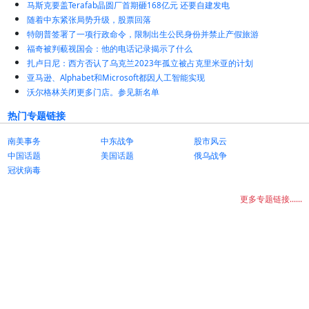
马斯克要盖Terafab晶圆厂首期砸168亿元 还要自建发电
随着中东紧张局势升级，股票回落
特朗普签署了一项行政命令，限制出生公民身份并禁止产假旅游
福奇被判藐视国会：他的电话记录揭示了什么
扎卢日尼：西方否认了乌克兰2023年孤立被占克里米亚的计划
亚马逊、Alphabet和Microsoft都因人工智能实现
沃尔格林关闭更多门店。参见新名单
热门专题链接
南美事务
中东战争
股市风云
中国话题
美国话题
俄乌战争
冠状病毒
更多专题链接......