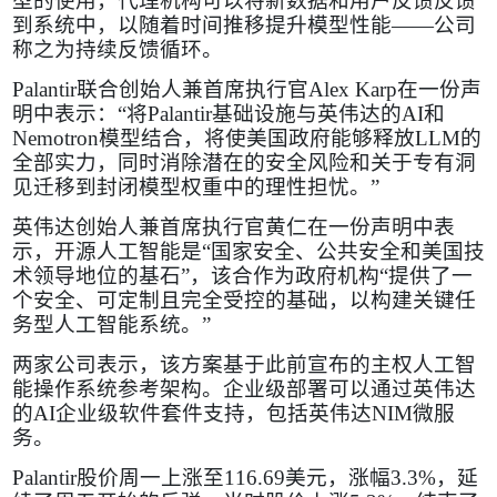
型的使用，代理机构可以将新数据和用户反馈反馈
到系统中，以随着时间推移提升模型性能——公司
称之为持续反馈循环。
Palantir
联合创始人兼首席执行官
Alex Karp
在一份声
明中表示：“将
Palantir
基础设施与英伟达的
AI
和
Nemotron
模型结合，将使美国政府能够释放
LLM
的
全部实力，同时消除潜在的安全风险和关于专有洞
见迁移到封闭模型权重中的理性担忧。”
英伟达创始人兼首席执行官黄仁在一份声明中表
示，开源人工智能是“国家安全、公共安全和美国技
术领导地位的基石”，该合作为政府机构“提供了一
个安全、可定制且完全受控的基础，以构建关键任
务型人工智能系统。”
两家公司表示，该方案基于此前宣布的主权人工智
能操作系统参考架构。企业级部署可以通过英伟达
的
AI
企业级软件套件支持，包括英伟达
NIM
微服
务。
Palantir
股价周一上涨至
116.69
美元，涨幅
3.3%
，延