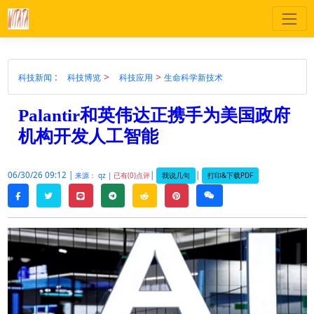
:
>
>
科技新闻
科技博览
科技应用
生命科学新技术
Palantir和英伟达正携手为美国政府
机构开发人工智能
06/30/26 09:12 |
|
|
我说几句
打印&下载PDF
来源： qz |
已有(0)点评
twitter
line
telegram
reddit
pinterest
weixin
facebook