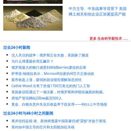
中方主导、中东战事等背景下 美国
稀土相关初创企业正加紧提高产能
更多 生命科学新技术 ......
过去24小时新闻
没人关注的战争：俄罗斯正在失败，美国换了频道
为什么博通股价周五飙升？
俄罗斯最大的银行感受到Wildberries袭击的后果
萨蒂亚·纳德拉表示，Microsoft自家的AI芯片正推动效
股市收盘上涨，疲弱的就业报告缓解加息担忧
Cathie Wood 出售了价值1700万美元的热门人工智
美国参议院通过了一项法案，对俄罗斯和伊朗实施新的制裁。
房地产资讯网站Zillow裁员500人
黄金、白银在意外失业后收益率下跌反弹——Kitco上午市场报
过去24小时与48小时之间新闻
离岸信托征税 港、新律师透露中国富豪仍感“震惊”并急于筹现
美对由中国主导的芯片和太阳能加征关税