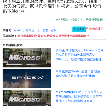
续了周五开始的反弹，当时股价上涨
5.3%
，结束了
七天的低迷。据《巴伦周刊》报道，公司今年股价
仍下跌
34%
。
(作者观点，仅供参考，不做投资依据)
已有(0)条评论
我说几句
关键词:
Palantir、英伟达、人工智能、政府
关联阅读：
科技股本周剧烈震荡 AI股投资人是否看清市场释出消息？
生命科学新技术
萨蒂亚·纳德拉表示，Microsoft自家
的AI芯片正推动效率提升高达
40%。以下是这对投资者的重要性
马斯克要盖Terafab晶圆厂首期砸
168亿元 还要自建发电厂供电
Microsoft刚刚证明了AI投资是可以
带来回报的。以下是该公司如何与
其他人工智能股票区分开来。