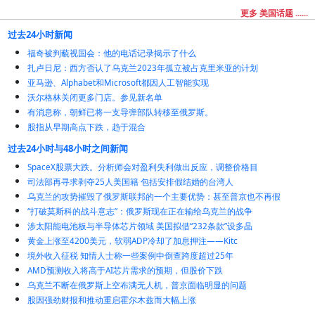
更多 美国话题 ......
过去24小时新闻
福奇被判藐视国会：他的电话记录揭示了什么
扎卢日尼：西方否认了乌克兰2023年孤立被占克里米亚的计划
亚马逊、Alphabet和Microsoft都因人工智能实现
沃尔格林关闭更多门店。参见新名单
有消息称，朝鲜已将一支导弹部队转移至俄罗斯。
股指从早期高点下跌，趋于混合
过去24小时与48小时之间新闻
SpaceX股票大跌。分析师会对盈利失利做出反应，调整价格目
司法部再寻求剥夺25人美国籍 包括安排假结婚的台湾人
乌克兰的攻势摧毁了俄罗斯联邦的一个主要优势：甚至普京也不再假
“打破莫斯科的战斗意志”：俄罗斯现在正在输给乌克兰的战争
涉太阳能电池板与半导体芯片领域 美国拟借“232条款”设多晶
黄金上涨至4200美元，软弱ADP冷却了加息押注——Kitc
境外收入征税 知情人士称一些案例中倒查跨度超过25年
AMD预测收入将高于AI芯片需求的预期，但股价下跌
乌克兰不断在俄罗斯上空布满无人机，普京面临明显的问题
股因强劲财报和推动重启霍尔木兹而大幅上涨