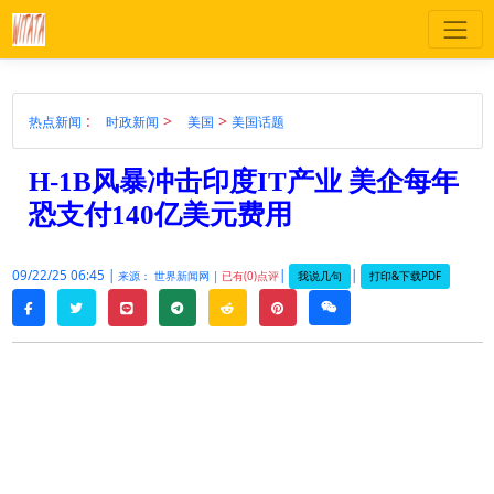
:
>
>
热点新闻
时政新闻
美国
美国话题
H-1B风暴冲击印度IT产业 美企每年
恐支付140亿美元费用
09/22/25 06:45 |
|
|
我说几句
打印&下载PDF
来源： 世界新闻网 |
已有(0)点评
twitter
line
telegram
reddit
pinterest
weixin
facebook