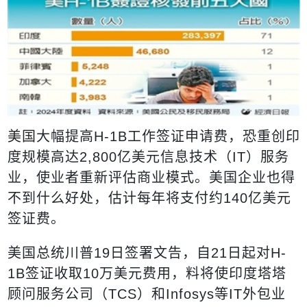
美国
大幅提高
H-1B
工作签证
申请费，恐重创
印
度
规模高达
2,800
亿美元信息技术（
IT
）服务
业，使业者重新评估商业模式。美国企业也得
不到什么好处，估计每年将支付约
140
亿美元
签证费。
美国总统川普
19
日签署文告，自
21
日起对
H-
1B
签证收取
10
万美元费用，料将使印度塔塔
顾问服务公司（
TCS
）和
Infosys
等
IT
外包业