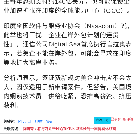
主每年恐须支付约
140
亿美元，也可能促使企
业加速扩张在印度的全球能力中心（
GCC
）。
印度全国软件与服务业协会（
Nasscom
）说，
此举也将干扰「企业在岸外包计划的连贯
性」。通信公司
Digital Sea
首席执行官拉奥表
示，若美企不能在岸外包，可能会寻求在印度
等地扩大离岸业务。
分析师表示，签证费新规对美企冲击应不会太
大，因仅适用于新申请案件，但警告，美国境
内娴熟技术员工供给吃紧，恐推高薪资、挤压
获利。
已有(0)条评论
我说几句
关键词:
H-1B、IT、印度、签证
关联阅读：
特朗普：将与习近平讨论TikTok 或延长与中国贸易休战期