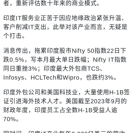
者，重新评估数十年来的商业模式。
印度
IT
服务业正苦于因应地缘政治紧张升温、
客户削减
IT
支出，此举对该产业而言，无疑是
个打击。
消息传出，拖累印度股市
Nifty 50
指数
22
日下
跌
0.5%
，写本月最大单日跌幅；
Nifty IT
指数
同日重挫
3%
；印度最大外包商
TCS
、
Infosys
、
HCLTech
和
Wipro
，也跌约
3%
。
印度外包公司和美国科技业，大量使用
H-1B
签
证引进海外技术人才。美国截至
2023
年
9
月的
财政年度，印度员工占全数
H-1B
受益人逾
70%
。