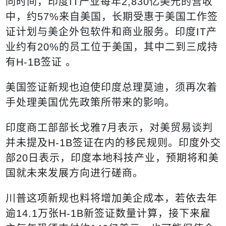
同时间，印度
IT
产业每年
2,830
亿美元的营收
中，约
57%
来自美国，长期受惠于美国工作签
证计划与美企外包软件和商业服务。印度
IT
产
业约有
20%
的员工位于美国，其中二到三成持
有
H-1B
签证 。
美国签证新规也迫使印度总理莫迪，须再次着
手处理美国优先政策所带来的影响。
印度商工部部长戈雅
7
月表示，对美贸易谈判
并未
提及
H-1B
签证在内的移民规则。印度外交
部
20
日表示，印度本地科技产业，预期将和美
国就未来发展方向进行磋商。
川普这项新规也料将增加美企成本，若依去年
逾
14.1
万张
H-1B
新签证数量计算，接下来雇