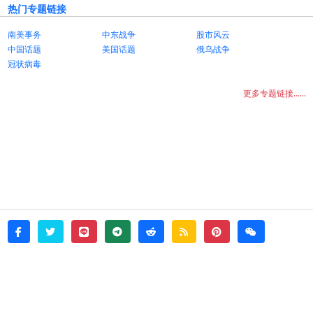
热门专题链接
南美事务
中东战争
股市风云
中国话题
美国话题
俄乌战争
冠状病毒
更多专题链接......
twitter
line
telegram
reddit
rss
pinterest
weixin
facebook
© 2026 - witata -
About
sitemap
rss
Login