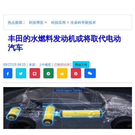
:
>
>
热点新闻
科技博览
科技应用
生命科学新技术
丰田的水燃料发动机或将取代电动
汽车
|
|
我说几句
09/27/25 04:23 |
来源： 上午概览 |
已有(0)点评
twitter
line
telegram
reddit
pinterest
weixin
facebook