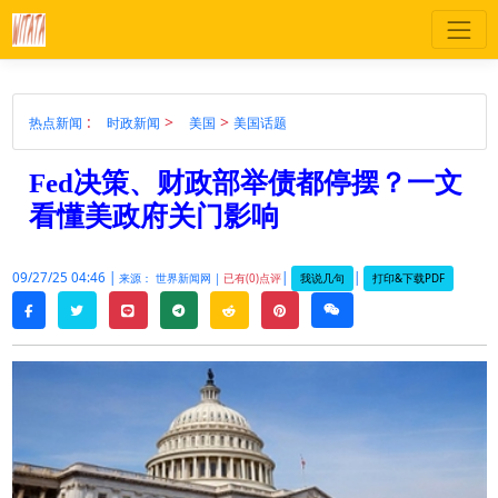
:
>
>
热点新闻
时政新闻
美国
美国话题
Fed决策、财政部举债都停摆？一文
看懂美政府关门影响
09/27/25 04:46 |
|
|
我说几句
打印&下载PDF
来源： 世界新闻网 |
已有(0)点评
twitter
line
telegram
reddit
pinterest
weixin
facebook