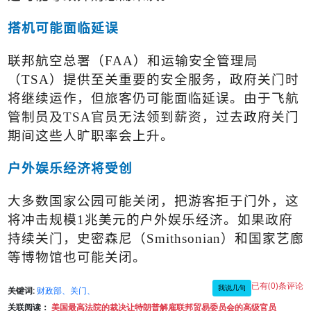
搭机可能面临延误
联邦航空总署（
FAA
）和运输安全管理局
（
TSA
）提供至关重要的安全服务，政府关门时
将继续运作，但旅客仍可能面临延误。由于飞航
管制员及
TSA
官员无法领到薪资，过去政府关门
期间这些人旷职率会上升。
户外娱乐经济将受创
大多数国家公园可能关闭，把游客拒于门外，这
将冲击规模
1
兆美元的户外娱乐经济。如果政府
持续关门，史密森尼（
Smithsonian
）和国家艺廊
等博物馆也可能关闭。
已有(0)条评论
我说几句
关键词:
财政部、关门、
关联阅读：
美国最高法院的裁决让特朗普解雇联邦贸易委员会的高级官员