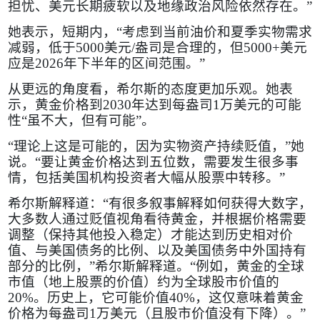
担忧、美元长期疲软以及地缘政治风险依然存在。”
她表示，短期内，“考虑到当前油价和夏季实物需求
减弱，低于
5000
美元
/
盎司是合理的，但
5000+
美元
应是
2026
年下半年的区间范围。”
从更远的角度看，希尔斯的态度更加乐观。她表
示，黄金价格到
2030
年达到每盎司
1
万美元的可能
性“虽不大，但有可能”。
“理论上这是可能的，因为实物资产持续贬值，”她
说。“要让黄金价格达到五位数，需要发生很多事
情，包括美国机构投资者大幅从股票中转移。”
希尔斯解释道：“有很多叙事解释如何获得大数字，
大多数人通过贬值视角看待黄金，并根据价格需要
调整（保持其他投入稳定）才能达到历史相对价
值、与美国债务的比例、以及美国债务中外国持有
部分的比例，”希尔斯解释道。“例如，黄金的全球
市值（地上股票的价值）约为全球股市价值的
20%
。历史上，它可能价值
40%
，这仅意味着黄金
价格为每盎司
1
万美元（且股市价值没有下降）。”