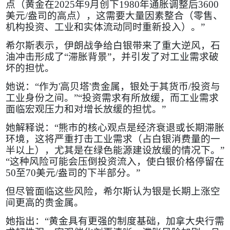
点（黄金在
2025
年
9
月创下
1980
年通胀调整后
3600
美元
/
盎司的高点），这需要大量因素整合（零售、
机构投资、工业和实体流动同时重新投入）。”
希尔斯表示，伊朗战争给白银带来了重大逆风，石
油冲击形成了“滞胀背景”，并引发了对工业需求破
坏的担忧。
她说：“作为
'
高贝塔
'
贵金属，银处于其货币
/
投资与
工业身份之间。”“投资需求有所放缓，而工业需求
面临宏观压力和对增长放缓的担忧。”
她解释说：“熊市的核心观点是经济衰退或长期滞胀
环境，这将严重打击工业需求（占白银消费量的一
半以上），尤其是在绿色能源建设放缓的情况下。”
“这种风险可能会压倒投资流入，使白银价格停留在
50
至
70
美元
/
盎司的下半部分。”
但尽管面临这些风险，希尔斯认为银是长期上涨空
间更高的贵金属。
她指出：“黄金具有更强的制度基础，加拿大央行需