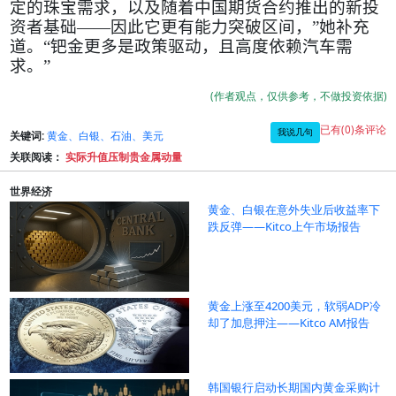
定的珠宝需求，以及随着中国期货合约推出的新投
资者基础——因此它更有能力突破区间，”她补充
道。“钯金更多是政策驱动，且高度依赖汽车需
求。”
(作者观点，仅供参考，不做投资依据)
已有(0)条评论
我说几句
关键词:
黄金、白银、石油、美元
关联阅读：
实际升值压制贵金属动量
世界经济
黄金、白银在意外失业后收益率下
跌反弹——Kitco上午市场报告
黄金上涨至4200美元，软弱ADP冷
却了加息押注——Kitco AM报告
韩国银行启动长期国内黄金采购计