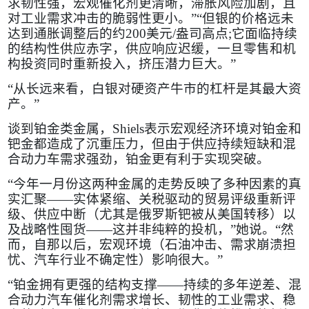
求韧性强，宏观催化剂更清晰，滞胀风险加剧，且
对工业需求冲击的脆弱性更小。”“但银的价格远未
达到通胀调整后的约
200
美元
/
盎司高点
;
它面临持续
的结构性供应赤字，供应响应迟缓，一旦零售和机
构投资同时重新投入，挤压潜力巨大。”
“从长远来看，白银对硬资产牛市的杠杆是其最大资
产。”
谈到铂金类金属，
Shiels
表示宏观经济环境对铂金和
钯金都造成了沉重压力，但由于供应持续短缺和混
合动力车需求强劲，铂金更有利于实现突破。
“今年一月份这两种金属的走势反映了多种因素的真
实汇聚——实体紧缩、关税驱动的贸易评级重新评
级、供应中断（尤其是俄罗斯钯被从美国转移）以
及战略性囤货——这并非纯粹的投机，”她说。“然
而，自那以后，宏观环境（石油冲击、需求崩溃担
忧、汽车行业不确定性）影响很大。”
“铂金拥有更强的结构支撑——持续的多年逆差、混
合动力汽车催化剂需求增长、韧性的工业需求、稳