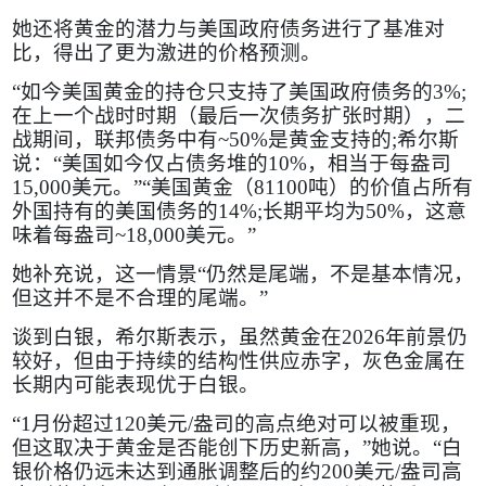
她还将黄金的潜力与美国政府债务进行了基准对
比，得出了更为激进的价格预测。
“如今美国黄金的持仓只支持了美国政府债务的
3%;
在上一个战时时期（最后一次债务扩张时期），二
战期间，联邦债务中有
~50%
是黄金支持的
;
希尔斯
说：“美国如今仅占债务堆的
10%
，相当于每盎司
15,000
美元。”“美国黄金（
81100
吨）的价值占所有
外国持有的美国债务的
14%;
长期平均为
50%
，这意
味着每盎司
~18,000
美元。”
她补充说，这一情景“仍然是尾端，不是基本情况，
但这并不是不合理的尾端。”
谈到白银，希尔斯表示，虽然黄金在
2026
年前景仍
较好，但由于持续的结构性供应赤字，灰色金属在
长期内可能表现优于白银。
“
1
月份超过
120
美元
/
盎司的高点绝对可以被重现，
但这取决于黄金是否能创下历史新高，”她说。“白
银价格仍远未达到通胀调整后的约
200
美元
/
盎司高