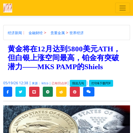
:
>
>
经济新闻
金融财经
贵重金属
世界经济
黄金将在12月达到5800美元ATH，
但白银上涨空间最高，铂金有突破
潜力——MKS PAMP的Shiels
05/19/26 12:38 |
|
|
我说几句
打印&下载PDF
来源： kitco |
已有(0)点评
twitter
line
telegram
reddit
pinterest
weixin
facebook