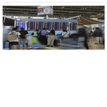
泰国
民族报报导，
观光
暨体育部部长
19
日证实，
内阁已决议取消现行
93
个国家的
60
天免
签证
待
遇，并将恢复先前标准，所有遭取消
60
天免签证
计划的国家，都将恢复成先前的签证类别。台湾
可能受到影响。
中央社报导，泰国外交部在记者会上表示，政府
已决定取消对
93
个国家的
60
天免签证措施，
30
天