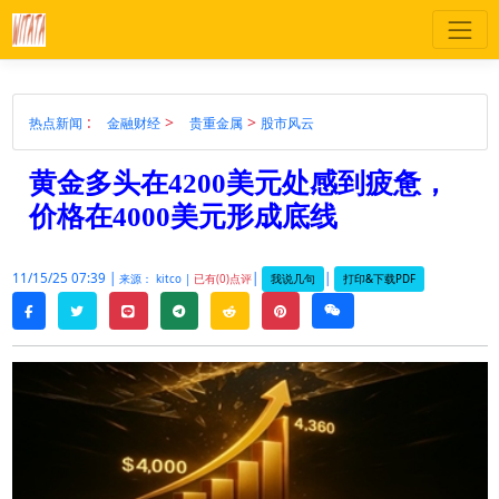
:
>
>
热点新闻
金融财经
贵重金属
股市风云
黄金多头在4200美元处感到疲惫，
价格在4000美元形成底线
11/15/25 07:39 |
|
|
我说几句
打印&下载PDF
来源： kitco |
已有(0)点评
twitter
line
telegram
reddit
pinterest
weixin
facebook