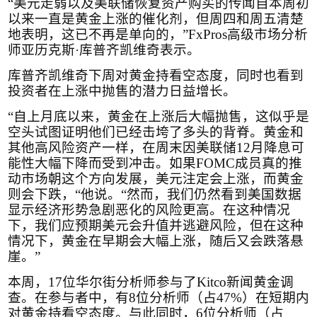
“美元走弱以及美联储恢复资产购买的传闻自本周初
以来一直是黄金上涨的催化剂，但周四和周五清楚
地表明，这已不再是单向的，”
FxPros
高级市场分析
师亚历克斯·库普齐凯维奇表示。
库普齐凯维奇下周对黄金持看空态度，同时也看到
投资者在上涨中抛售的潜力日益增长。
“自上月底以来，黄金在上涨后大幅抛售，这似乎是
空头试图证明他们已经击垮了多头的背脊。黄金和
其他高风险资产一样，在周末因美联储
12
月降息可
能性大幅下降而受到冲击。如果
FOMC
成员真的推
动市场朝这个方向发展，美元注定会上涨，而黄金
则会下跌，“他说。“然而，我们仍然看到美国数据
显示经济形势急剧恶化的风险更高。在这种情况
下，我们应预期美元会升值并逃避风险，但在这种
情况下，黄金在早期会大幅上涨，随后又会跌落悬
崖。”
本周，
17
位华尔街分析师参与了
Kitco
新闻黄金调
查。在参与者中，有
8
位分析师（占
47%
）在短期内
对黄金持看空态度。与此同时，
6
位分析师（占