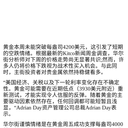
黄金本周未能突破每盎司
4200
美元，这引发了短期
的空跌情绪。根据最新的
Kitco
新闻周金调查，华尔
街分析师对下周的价格走势尚无显著共识
;
然而，许
多人仍将价格下跌视为战术性买入机会。与此同
时，主街投资者对贵金属依然持稳健看多。
“美国经济、关税以及下一轮利率变化存在不确定
性。黄金可能需要在近期低点（
3930
美元附近）重
新测试，才能实现令人信服的反弹。随着黄金的主
要驱动因素依然存在，任何回调都可能短暂且浅
显，“
Adrian Day
资产管理公司总裁
Adrian Day
表
示。
华尔街谨慎情绪是在黄金周五成功支撑每盎司
4000