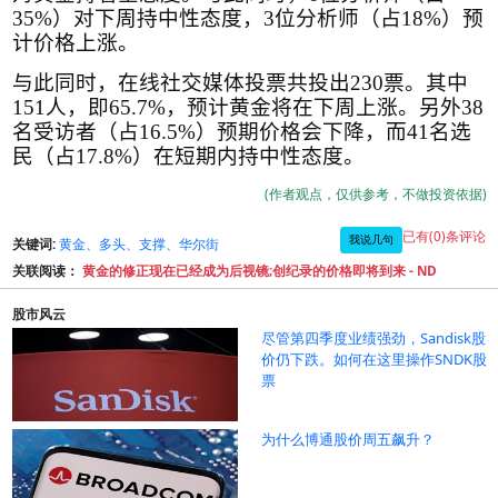
35%
）对下周持中性态度，
3
位分析师（占
18%
）预
计价格上涨。
与此同时，在线社交媒体投票共投出
230
票。其中
151
人，即
65.7%
，预计黄金将在下周上涨。另外
38
名受访者（占
16.5%
）预期价格会下降，而
41
名选
民（占
17.8%
）在短期内持中性态度。
(作者观点，仅供参考，不做投资依据)
已有(0)条评论
我说几句
关键词:
黄金、多头、支撑、华尔街
关联阅读：
黄金的修正现在已经成为后视镜;创纪录的价格即将到来 - ND
股市风云
尽管第四季度业绩强劲，Sandisk股
价仍下跌。如何在这里操作SNDK股
票
为什么博通股价周五飙升？