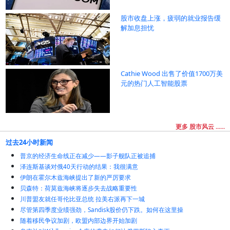
股市收盘上涨，疲弱的就业报告缓
解加息担忧
Cathie Wood 出售了价值1700万美
元的热门人工智能股票
更多 股市风云 ......
过去24小时新闻
普京的经济生命线正在减少——影子舰队正被追捕
泽连斯基谈对俄40天行动的结果：我很满意
伊朗在霍尔木兹海峡提出了新的严厉要求
贝森特：荷莫兹海峡将逐步失去战略重要性
川普盟友就任哥伦比亚总统 拉美右派再下一城
尽管第四季度业绩强劲，Sandisk股价仍下跌。如何在这里操
随着移民争议加剧，欧盟内部边界开始加剧