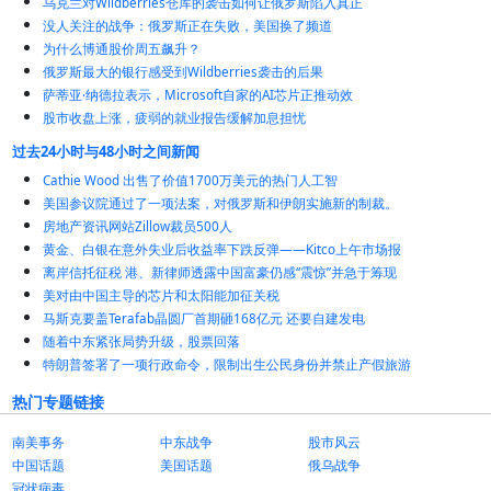
乌克兰对Wildberries仓库的袭击如何让俄罗斯陷入真正
没人关注的战争：俄罗斯正在失败，美国换了频道
为什么博通股价周五飙升？
俄罗斯最大的银行感受到Wildberries袭击的后果
萨蒂亚·纳德拉表示，Microsoft自家的AI芯片正推动效
股市收盘上涨，疲弱的就业报告缓解加息担忧
过去24小时与48小时之间新闻
Cathie Wood 出售了价值1700万美元的热门人工智
美国参议院通过了一项法案，对俄罗斯和伊朗实施新的制裁。
房地产资讯网站Zillow裁员500人
黄金、白银在意外失业后收益率下跌反弹——Kitco上午市场报
离岸信托征税 港、新律师透露中国富豪仍感“震惊”并急于筹现
美对由中国主导的芯片和太阳能加征关税
马斯克要盖Terafab晶圆厂首期砸168亿元 还要自建发电
随着中东紧张局势升级，股票回落
特朗普签署了一项行政命令，限制出生公民身份并禁止产假旅游
热门专题链接
南美事务
中东战争
股市风云
中国话题
美国话题
俄乌战争
冠状病毒