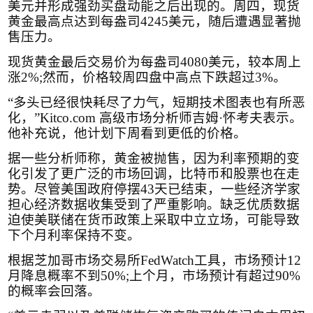
美元并形成强劲买盘动能之后出现的。周四，现货
黄金最高点达到每盎司
4245
美元，随后遭遇显著抛
售压力。
现货黄金最后交易价为每盎司
4080
美元，较本周上
涨
2%;
然而，价格较周四盘中高点下跌超过
3%
。
“多头已经很快耗尽了力气，短期技术图表也有所恶
化，”
Kitco.com
高级市场分析师吉姆·怀考夫表示。
他补充说，他计划下周看到更低的价格。
据一些分析师称，黄金被抛售，因为利率预期的变
化引发了更广泛的市场回调，比特币和股票也在走
势。尽管美国政府停摆
43
天已结束，一些经济学家
担心经济数据收集受到了严重影响。缺乏优质数据
迫使美联储在货币政策上采取中立立场，可能导致
下个月利率保持不变。
根据芝加哥市场交易所
FedWatch
工具，市场预计
12
月降息概率不到
50%;
上个月，市场预计有超过
90%
的概率会回落。