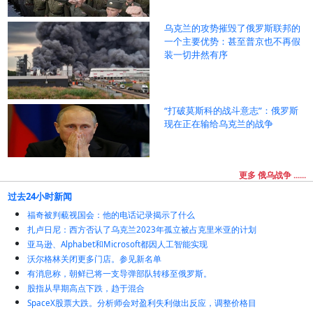
乌克兰的攻势摧毁了俄罗斯联邦的
一个主要优势：甚至普京也不再假
装一切井然有序
“打破莫斯科的战斗意志”：俄罗斯
现在正在输给乌克兰的战争
更多 俄乌战争 ......
过去24小时新闻
福奇被判藐视国会：他的电话记录揭示了什么
扎卢日尼：西方否认了乌克兰2023年孤立被占克里米亚的计划
亚马逊、Alphabet和Microsoft都因人工智能实现
沃尔格林关闭更多门店。参见新名单
有消息称，朝鲜已将一支导弹部队转移至俄罗斯。
股指从早期高点下跌，趋于混合
SpaceX股票大跌。分析师会对盈利失利做出反应，调整价格目