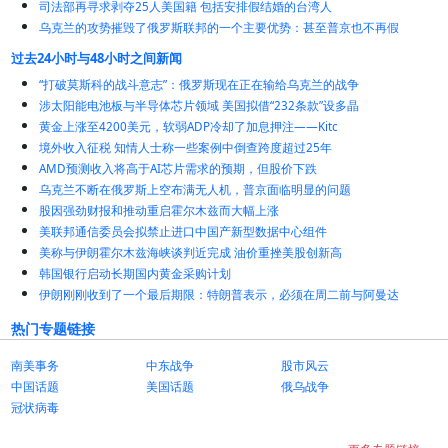
司法部再寻求剥夺25人美国籍 包括安排假结婚的台湾人
乌克兰的攻势摧毁了俄罗斯联邦的一个主要优势：甚至普京也不再假
过去24小时与48小时之间新闻
“打破莫斯科的战斗意志”：俄罗斯现在正在输给乌克兰的战争
涉太阳能电池板与半导体芯片领域 美国拟借“232条款”设多晶
黄金上涨至4200美元，软弱ADP冷却了加息押注——Kitc
境外收入征税 知情人士称一些案例中倒查跨度超过25年
AMD预测收入将高于AI芯片需求的预期，但股价下跌
乌克兰不断在俄罗斯上空布满无人机，普京面临明显的问题
股因强劲财报和推动重启霍尔木兹而大幅上涨
美联邦通信委员会拟禁止进口中国产新型数据中心组件
美称与伊朗霍尔木兹海峡谈判近完成 油价重挫美股创新高
韩国银行启动长期国内黄金采购计划
伊朗刚刚收到了一个最后期限：特朗普表示，必须在周二前与阿曼达
热门专题链接
南美事务
中东战争
股市风云
中国话题
美国话题
俄乌战争
冠状病毒