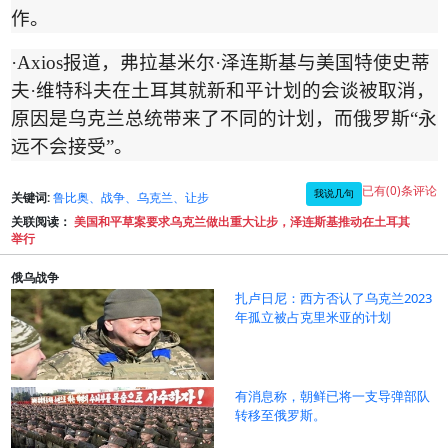
作。
·Axios
报道，弗拉基米尔
·
泽连斯基与美国特使史蒂
夫
·
维特科夫在土耳其就新和平计划的会谈被取消，
原因是乌克兰总统带来了不同的计划，而俄罗斯
“
永
远不会接受
”
。
已有(0)条评论
我说几句
关键词:
鲁比奥、战争、乌克兰、让步
关联阅读：
美国和平草案要求乌克兰做出重大让步，泽连斯基推动在土耳其
举行
俄乌战争
扎卢日尼：西方否认了乌克兰2023
年孤立被占克里米亚的计划
有消息称，朝鲜已将一支导弹部队
转移至俄罗斯。