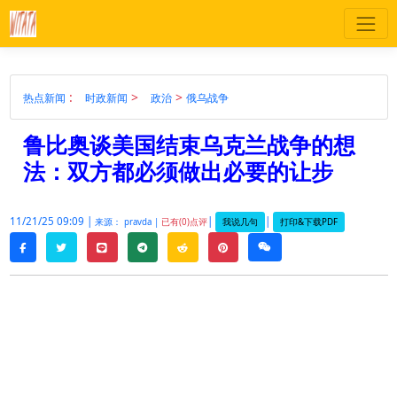
:
>
>
热点新闻
时政新闻
政治
俄乌战争
鲁比奥谈美国结束乌克兰战争的想
法：双方都必须做出必要的让步
11/21/25 09:09 |
|
|
我说几句
打印&下载PDF
来源： pravda |
已有(0)点评
twitter
line
telegram
reddit
pinterest
weixin
facebook