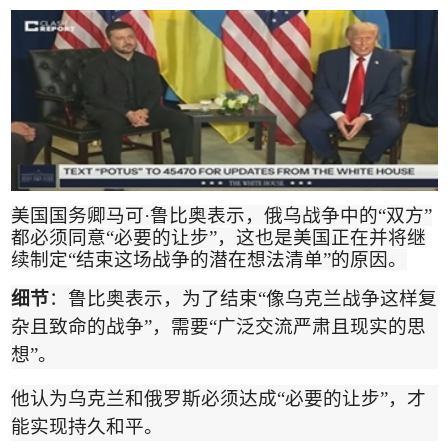
美国国务卿马可
·
鲁比奥表示，俄乌战争中的
“
双方
”
都必须同意
“
必要的让步
”
，这也是美国正在并将继
续制定
“
结束这场战争的潜在想法清单
”
的原因
。
细节
：鲁比奥表示，为了结束
“
像乌克兰战争这样复
杂且致命的战争
”
，需要
“
广泛交流严肃且现实的思
想
”
。
他认为乌克兰和俄罗斯必须达成
“
必要的让步
”
，才
能实现持久和平。