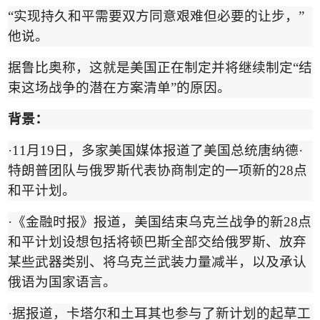
“
实现持久和平需要双方同意艰难但必要的让步，
”
他说。
据鲁比奥称，这就是美国正在制定并将继续制定
“
结
束这场战争的潜在方案清单
”
的原因。
背景
：
·11
月
19
日，多家美国媒体报道了美国总统唐纳德
·
特朗普团队与俄罗斯代表协商制定的一项新的
28
点
和平计划。
·
《金融时报
》报道
，美国结束乌克兰战争的新
28
点
和平计划设想包括将顿巴斯全部交给俄罗斯、放弃
某些武器类别、将乌克兰武装力量减半，以及承认
俄语为国家语言。
·
据报道，卡塔尔和土耳其也参与了新计划的起草工