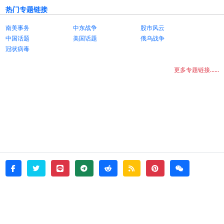
热门专题链接
南美事务
中东战争
股市风云
中国话题
美国话题
俄乌战争
冠状病毒
更多专题链接......
twitter
line
telegram
reddit
rss
pinterest
weixin
facebook
© 2026 - witata -
About
sitemap
rss
Login