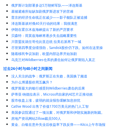
俄罗斯计划部署多达5万朝鲜军队——泽连斯基
基辅避难所短缺加剧俄罗斯进攻下的苦难
普京的经济生命线正在减少——影子舰队正被追捕
泽连斯基谈对俄40天行动的结果：我很满意
伊朗在霍尔木兹海峡提出了新的严厉要求
贝森特：荷莫兹海峡将逐步失去战略重要性
川普盟友就任哥伦比亚总统 拉美右派再下一城
尽管第四季度业绩强劲，Sandisk股价仍下跌。如何在这里操
随着移民争议加剧，欧盟内部边界开始加剧
乌克兰对Wildberries仓库的袭击如何让俄罗斯陷入真正
过去24小时与48小时之间新闻
没人关注的战争：俄罗斯正在失败，美国换了频道
为什么博通股价周五飙升？
俄罗斯最大的银行感受到Wildberries袭击的后果
萨蒂亚·纳德拉表示，Microsoft自家的AI芯片正推动效
股市收盘上涨，疲弱的就业报告缓解加息担忧
Cathie Wood 出售了价值1700万美元的热门人工智
美国参议院通过了一项法案，对俄罗斯和伊朗实施新的制裁。
房地产资讯网站Zillow裁员500人
黄金、白银在意外失业后收益率下跌反弹——Kitco上午市场报