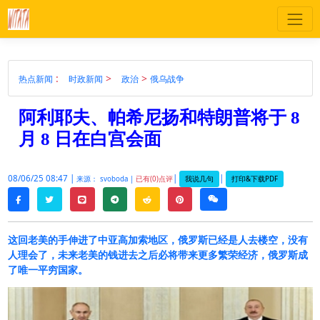
:
>
>
热点新闻
时政新闻
政治
俄乌战争
阿利耶夫、帕希尼扬和特朗普将于 8
月 8 日在白宫会面
08/06/25 08:47 |
|
|
我说几句
打印&下载PDF
来源： svoboda |
已有(0)点评
twitter
line
telegram
reddit
pinterest
weixin
facebook
这回老美的手伸进了中亚高加索地区，俄罗斯已经是人去楼空，没有
人理会了，未来老美的钱进去之后必将带来更多繁荣经济，俄罗斯成
了唯一平穷国家。