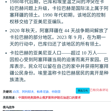
1980
年代后期，巴库和埃里温之间的冲突在卡
拉巴赫问题上升级，卡拉巴赫是国际法上属于阿
塞拜疆的领土。
1990
年代初期，该地区的控制
权移交给了亚美尼亚编队。
2020
年秋天，阿塞拜疆在
44
天战争期间解放了
卡拉巴赫的部分地区。
2023
年
9
月，在为期一
天的行动中，巴库归还了该地区的所有领土。
卡拉巴赫的亚美尼亚人口
——
超过
10
万人
——
因担心受到阿塞拜疆当局的迫害而离开家园。巴
库表示，民众可以留在自己的家中并获得阿塞拜
疆公民身份。埃里温称卡拉巴赫居民的离开是种
族清洗。
已有(0)条评论
我说几句
关键词:
白宫、阿利耶夫、帕希尼扬、特朗普
关联阅读：
中国拒绝美国停止俄罗斯和伊朗石油进口的要求
俄乌战争