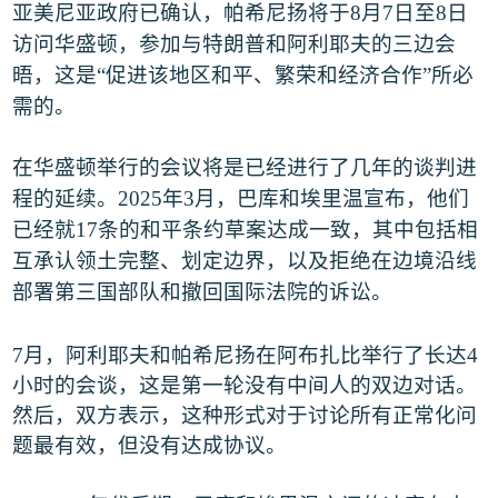
亚美尼亚政府
已确认
，帕希尼扬将于
8
月
7
日至
8
日
访问华盛顿，参加与特朗普和阿利耶夫的三边会
晤，这是
“
促进该地区和平、繁荣和经济合作
”
所必
需的。
在华盛顿举行的会议将是已经进行了几年的谈判进
程的延续。
2025
年
3
月，巴库和埃里温宣布，他们
已经就
17
条的和平条约草案达成一致，其中包括相
互承认领土完整、划定边界，以及拒绝在边境沿线
部署第三国部队和撤回国际法院的诉讼。
7
月，阿利耶夫和帕希尼扬在阿布扎比举行了长达
4
小时的会谈，这是第一轮没有中间人的双边对话。
然后，双方表示，这种形式对于讨论所有正常化问
题最有效，但没有达成协议。