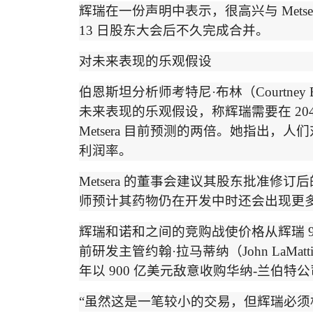
辉瑞在一份声明中表示，很高兴与
Metse
13
日股东大会后不久完成合并。
对未来表现的乐观假设
伯恩斯坦分析师考特尼
·
布林
（
Courtney 
未来表现的乐观假设，称辉瑞需要在
20
Metsera
目前预测的两倍。她指出，人们
利润率。
Metsera
的董事会建议其股东批准修订后
师预计其药物仍在开发中时还会出现更
辉瑞和诺和之间的竞购战使价格从辉瑞
前研发主管约翰
·
拉马蒂纳
（
John LaMatt
年以
900
亿美元敌意收购华纳
-
兰伯特公
“
虽然这是一笔较小的交易，但辉瑞必须