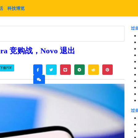
活
科技博览
过去
era 竞购战，Novo 退出
下载PDF
twitter
line
telegram
reddit
pinterest
facebook
weixin
过去