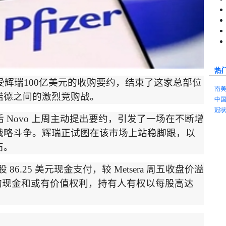
热
受辉瑞
100
亿美元的收购要约，结束了这家总部位
南
诺德之间的激烈竞购战。
中
冠
后
Novo
上周主动提出要约，引发了一场在不断增
战略斗争。辉瑞正试图在该市场上站稳脚跟，以
石。
股
86.25
美元现金支付，较
Metsera
周五收盘价溢
的现金和或有价值权利，持有人有权以每股高达