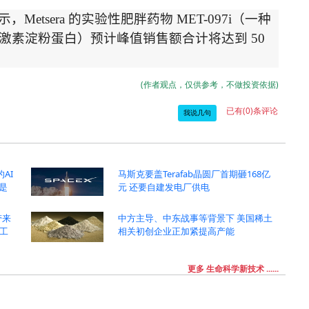
示，
Metsera
的实验性肥胖药物
MET-097i
（一种
激素淀粉蛋白）预计峰值销售额合计将达到
50
(作者观点，仅供参考，不做投资依据)
已有(0)条评论
我说几句
的AI
马斯克要盖Terafab晶圆厂首期砸168亿
是
元 还要自建发电厂供电
带来
中方主导、中东战事等背景下 美国稀土
工
相关初创企业正加紧提高产能
更多 生命科学新技术 ......