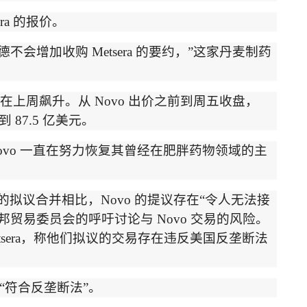
ra
的报价。
德不会增加收购
Metsera
的要约，
”
这家丹麦制药
在上周飙升。从
Novo
出价之前到周五收盘，
到
87.5
亿美元。
ovo
一直在努力恢复其曾经在肥胖药物领域的主
的拟议合并相比，
Novo
的提议存在
“
令人无法接
邦贸易委员会的呼吁讨论与
Novo
交易的风险。
sera
，称他们拟议的交易存在违反美国反垄断法
“
符合反垄断法
”
。