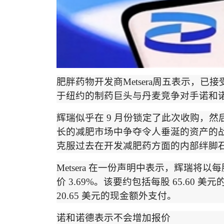
肥胖药物开发商
Metsera
周五表示，已接
于纽约的制药巨头与丹麦竞争对手诺和
辉瑞似乎在
9
月份锁定了此次收购，然
长的减肥市场中争夺令人垂涎的资产的
克服过去在开发减肥药方面的内部绊脚
Metsera
在一份声明中表示，辉瑞将以每
价
3.69%
。该要约包括每股
65.60
美元
20.65
美元的现金额外支付。
诺和诺德表示不会增加报价