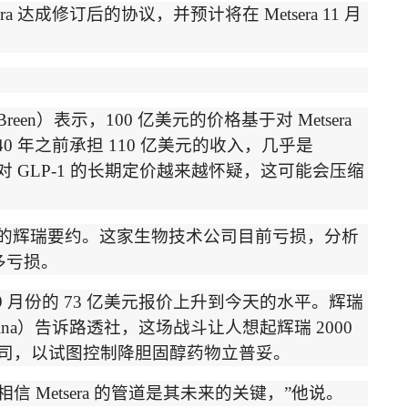
ra
达成修订后的协议，并预计将在
Metsera 11
月
Breen
）
表示，
100
亿美元的价格基于对
Metsera
40
年之前承担
110
亿美元的收入，几乎是
对
GLP-1
的长期定价越来越怀疑，这可能会压缩
的辉瑞要约。这家生物技术公司目前亏损，分析
多亏损。
9
月份的
73
亿美元报价上升到今天的水平。辉瑞
ina
）
告诉路透社，这场战斗让人想起辉瑞
2000
司，以试图控制降胆固醇药物立普妥。
相信
Metsera
的管道是其未来的关键，
”
他说。