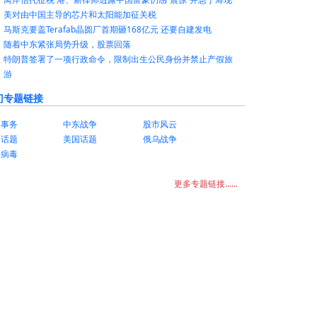
美对由中国主导的芯片和太阳能加征关税
马斯克要盖Terafab晶圆厂首期砸168亿元 还要自建发电
随着中东紧张局势升级，股票回落
特朗普签署了一项行政命令，限制出生公民身份并禁止产假旅
游
门专题链接
美事务
中东战争
股市风云
国话题
美国话题
俄乌战争
状病毒
更多专题链接......