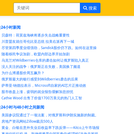
搜索
24小时新闻
贝森特：荷莫兹海峡将逐步失去战略重要性
川普盟友就任哥伦比亚总统 拉美右派再下一城
尽管第四季度业绩强劲，Sandisk股价仍下跌。如何在这里操
随着移民争议加剧，欧盟内部边界开始加剧
乌克兰对Wildberries仓库的袭击如何让俄罗斯陷入真正
没人关注的战争：俄罗斯正在失败，美国换了频道
为什么博通股价周五飙升？
俄罗斯最大的银行感受到Wildberries袭击的后果
萨蒂亚·纳德拉表示，Microsoft自家的AI芯片正推动效
股市收盘上涨，疲弱的就业报告缓解加息担忧
Cathie Wood 出售了价值1700万美元的热门人工智
24小时与48小时之间新闻
美国参议院通过了一项法案，对俄罗斯和伊朗实施新的制裁。
房地产资讯网站Zillow裁员500人
黄金、白银在意外失业后收益率下跌反弹——Kitco上午市场报
离岸信托征税 港、新律师透露中国富豪仍感“震惊”并急于筹现