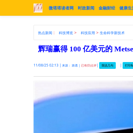
微塔塔读者网
时政新闻
金融财经
健康生
:
>
>
热点新闻
科技博览
科技应用
生命科学新技术
辉瑞赢得 100 亿美元的 Mets
11/08/25 02:13 |
|
|
我说几句
打印&
来源： 路透 |
已有(0)点评