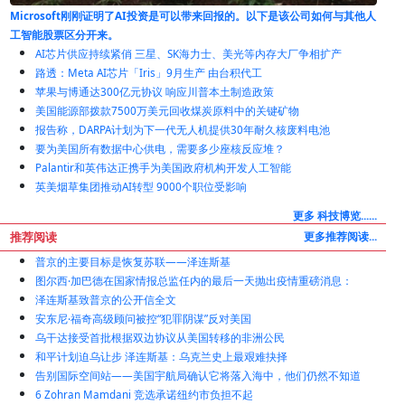
公司如何与其他人
全球煤炭消费创下纪录，尽管煤炭发电正在减少
AI芯片供应持续紧俏 三星、SK海力士、美光等内存大厂争相扩产
路透：Meta AI芯片「Iris」9月生产 由台积代工
苹果与博通达300亿元协议 响应川普本土制造政策
美国能源部拨款7500万美元回收煤炭原料中的关键矿物
报告称，DARPA计划为下一代无人机提供30年耐久核废料电池
要为美国所有数据中心供电，需要多少座核反应堆？
Palantir和英伟达正携手为美国政府机构开发人工智能
英美烟草集团推动AI转型 9000个职位受影响
更多 科技博览......
推荐阅读
更多推荐阅读...
普京的主要目标是恢复苏联——泽连斯基
图尔西·加巴德在国家情报总监任内的最后一天抛出疫情重磅消息：
泽连斯基致普京的公开信全文
安东尼·福奇高级顾问被控“犯罪阴谋”反对美国
乌干达接受首批根据双边协议从美国转移的非洲公民