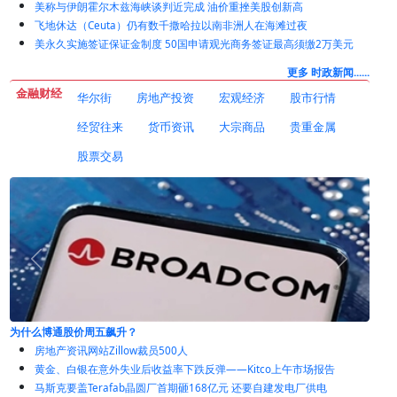
美称与伊朗霍尔木兹海峡谈判近完成 油价重挫美股创新高
飞地休达（Ceuta）仍有数千撒哈拉以南非洲人在海滩过夜
美永久实施签证保证金制度 50国申请观光商务签证最高须缴2万美元
更多 时政新闻......
金融财经
华尔街
房地产投资
宏观经济
股市行情
经贸往来
货币资讯
大宗商品
贵重金属
股票交易
俄罗斯最大的银行感受到Wildberries袭击的后果