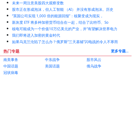
和平计划迫乌让步 泽连斯基：乌克兰史上最艰难抉择
告别国际空间站——美国宇航局确认它将落入海中，他们仍然不知道
6 Zohran Mamdani 竞选承诺纽约市负担不起
未来一周注意美股四大观察变数
股市正在形成泡沫，但人工智能 （AI） 并没有形成泡沫。历史
“英国公司实现 1,000 倍的能源回报”：核聚变成为现实，
新灰度 ETF 将多种加密货币结合在一起，结合了比特币、So
核电可能成为一个价值10万亿美元的产业，并“有望解决世界电力
我们即将进入加密的黄金时代
如果乌克兰沦陷了怎么办？俄罗斯“三天基辅”闪电战的令人不寒而
热门专题
更多专题...
南美事务
中东战争
股市风云
中国话题
美国话题
俄乌战争
冠状病毒