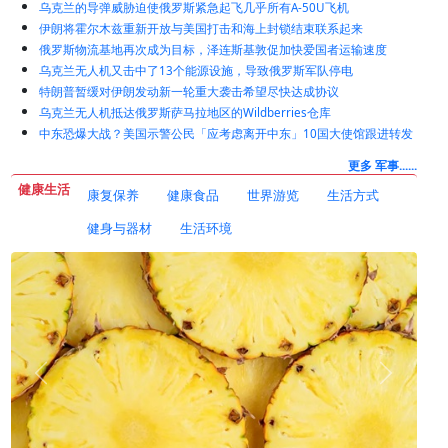
有消息称，朝鲜已将一支导弹部队转移至俄罗斯。
伊朗刚刚收到了一个最后期限：特朗普表示，必须在周二前与阿曼达成
协议，否则将面临他所称的斩首打击
乌克兰的导弹威胁迫使俄罗斯紧急起飞几乎所有A-50U飞机
伊朗将霍尔木兹重新开放与美国打击和海上封锁结束联系起来
俄罗斯物流基地再次成为目标，泽连斯基敦促加快爱国者运输速度
乌克兰无人机又击中了13个能源设施，导致俄罗斯军队停电
特朗普暂缓对伊朗发动新一轮重大袭击希望尽快达成协议
乌克兰无人机抵达俄罗斯萨马拉地区的Wildberries仓库
中东恐爆大战？美国示警公民「应考虑离开中东」10国大使馆跟进转发
更多 军事......
健康生活
康复保养
健康食品
世界游览
生活方式
健身与器材
生活环境