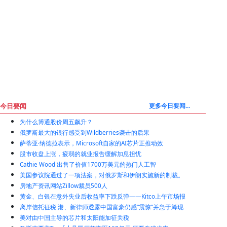
今日要闻
更多今日要闻...
为什么博通股价周五飙升？
俄罗斯最大的银行感受到Wildberries袭击的后果
萨蒂亚·纳德拉表示，Microsoft自家的AI芯片正推动效
股市收盘上涨，疲弱的就业报告缓解加息担忧
Cathie Wood 出售了价值1700万美元的热门人工智
美国参议院通过了一项法案，对俄罗斯和伊朗实施新的制裁。
房地产资讯网站Zillow裁员500人
黄金、白银在意外失业后收益率下跌反弹——Kitco上午市场报
离岸信托征税 港、新律师透露中国富豪仍感“震惊”并急于筹现
美对由中国主导的芯片和太阳能加征关税