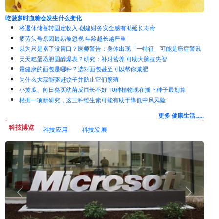
每天吃蓝莓时，你的身体会发生什么
将退休储蓄转固定收入 创建财务安全感有助延长寿命
疲劳头号原因最易被忽视 年龄越长越严重
以为只是累了没胃口？医师警告：身体出现「一特征」可能是癌症警讯
天天吃蛋恐胆固醇爆表？研究：补对营养 可助大脑抗失智
最健康的面包是哪种？选对面包甚至可以帮你减肥
为什么大蒜能驱赶蚊子并防止它们繁殖
小黄瓜、向日葵买幼苗反而长不好 10种植物现在播下种子最划算
根据一项新研究，这三种维生素可能有助于降低中风风险
更多 健康生活......
科技博览
科技应用
科技发展