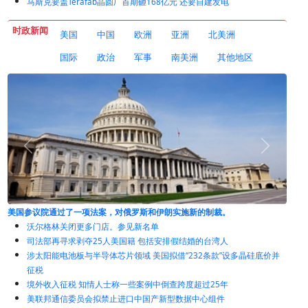
马斯克要盖Terafab晶圆厂首期砸168亿元 还要自建发电
时政新闻
美国
中国
欧洲
亚洲
北美洲
国际
政治
军事
南美洲
其他地区
离岸信托征税 港、新律师透露中国富豪仍感“震惊”并急于筹现
沃尔格林关闭更多门店。参见新名单
司法部再寻求剥夺25人美国籍 包括安排假结婚的台湾人
涉太阳能电池板与半导体芯片领域 美国拟借“232条款”设多晶硅底价并
征税
境外收入征税 知情人士称一些案例中倒查跨度超过25年
美联邦通信委员会拟禁止进口中国产新型数据中心组件