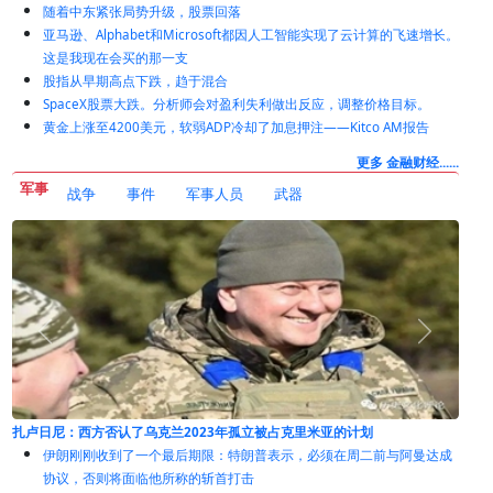
房地产资讯网站Zillow裁员500人
黄金、白银在意外失业后收益率下跌反弹——Kitco上午市场报告
马斯克要盖Terafab晶圆厂首期砸168亿元 还要自建发电厂供电
随着中东紧张局势升级，股票回落
亚马逊、Alphabet和Microsoft都因人工智能实现了云计算的飞速增长。
这是我现在会买的那一支
股指从早期高点下跌，趋于混合
SpaceX股票大跌。分析师会对盈利失利做出反应，调整价格目标。
黄金上涨至4200美元，软弱ADP冷却了加息押注——Kitco AM报告
更多 金融财经......
军事
战争
事件
军事人员
武器