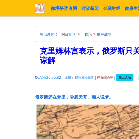
微塔塔读者网
时政新闻
金融财经
健康生
:
>
>
热点新闻
时政新闻
政治
俄乌战争
克里姆林宫表示，俄罗斯只
谅解
06/24/26 05:32 |
|
我说几句
来源： 耶路撒冷邮报 |
已有(0)点评
俄罗斯还在梦里，异想天开、痴人说梦。