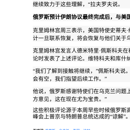
继续致力于这些理解，
“
拉夫罗夫说。
俄罗斯预计伊朗协议最终完成后，与美
克里姆林宫周三表示，美国特使史蒂夫
·
计一旦联系恢复，将会恢复与他们关于
克里姆林宫发言人德米特里
·
佩斯科夫在
论时发表了上述评论。维特科夫和库什
“
我们了解到接触将继续，
”
佩斯科夫说
会有空，我们指望后续工作。
”
他说，俄罗斯感谢特使们在乌克兰问题
方意见，这在现在尤为宝贵。
”
这些积极评论源于本周早些时候俄罗斯
峰会上普京与特朗普总统达成的
“
谅解
”