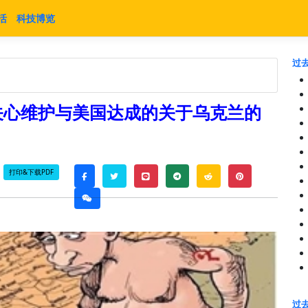
活
科技博览
过去
关心维护与美国达成的关于乌克兰的
|
打印&下载PDF
twitter
line
telegram
reddit
pinterest
facebook
weixin
过去