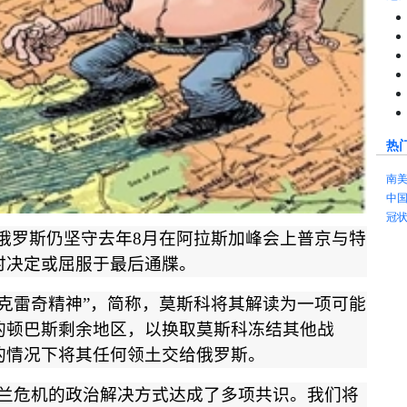
热
南
中
冠
俄罗斯仍坚守去年
8
月在阿拉斯加峰会上普京与特
时决定或屈服于最后通牒。
克雷奇精神
”
，简称，莫斯科将其解读为一项可能
的顿巴斯剩余地区，以换取莫斯科冻结其他战
的情况下将其任何领土交给俄罗斯。
兰危机的政治解决方式达成了多项共识。我们将