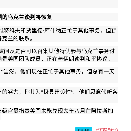
国的乌克兰谈判将恢复
维特科夫和贾里德
·
库什纳正忙于其他事务，但预
乌克兰的联系。
被问及是否可以召集其他特使参与乌克兰事务讨
纳是美国团队成员，正在与伊朗谈判和平协议。
。
“
当然，他们现在正忙于其他事务，但总有一天
上的努力，称其为
“
极具建设性
”
。他们愿意倾听各
高级官员指责美国未能兑现去年八月在阿拉斯加
。
已有(0)条评论
我说几句