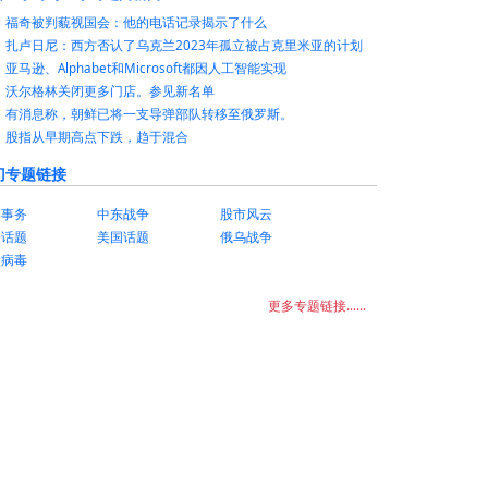
福奇被判藐视国会：他的电话记录揭示了什么
扎卢日尼：西方否认了乌克兰2023年孤立被占克里米亚的计划
亚马逊、Alphabet和Microsoft都因人工智能实现
沃尔格林关闭更多门店。参见新名单
有消息称，朝鲜已将一支导弹部队转移至俄罗斯。
股指从早期高点下跌，趋于混合
门专题链接
美事务
中东战争
股市风云
国话题
美国话题
俄乌战争
状病毒
更多专题链接......