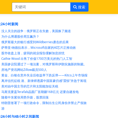
搜索
24小时新闻
没人关注的战争：俄罗斯正在失败，美国换了频道
为什么博通股价周五飙升？
俄罗斯最大的银行感受到Wildberries袭击的后果
萨蒂亚·纳德拉表示，Microsoft自家的AI芯片正推动效
股市收盘上涨，疲弱的就业报告缓解加息担忧
Cathie Wood 出售了价值1700万美元的热门人工智
美国参议院通过了一项法案，对俄罗斯和伊朗实施新的制裁。
房地产资讯网站Zillow裁员500人
黄金、白银在意外失业后收益率下跌反弹——Kitco上午市场报
离岸信托征税 港、新律师透露中国富豪仍感“震惊”并急于筹现
美对由中国主导的芯片和太阳能加征关税
马斯克要盖Terafab晶圆厂首期砸168亿元 还要自建发电
随着中东紧张局势升级，股票回落
特朗普签署了一项行政命令，限制出生公民身份并禁止产假旅
游
24小时与48小时之间新闻