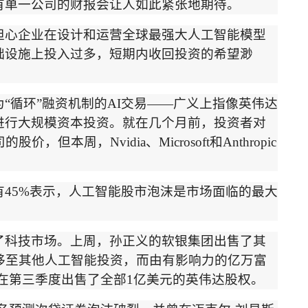
有单一公司的财报会让人如此紧张地期待。
担心企业在设计和运营全球最强大人工智能模型
础设施上投入过多，短期内收回投资
的希望渺
为
“
循环
”
融资机制的
AI
交易
——
广义上指像英伟达
进行大规模资本投资。就在几个月前，投资者对
司的股价，但本周，
Nvidia
、
Microsoft
和
Anthropic
有
45%
表示，人工智能股市泡沫是市场面临的最大
了科技市场。上周，孙正义的软银集团
出售了其
移至其他人工智能投资，而由有影响力的亿万富
在第三季度出售
了全部
1
亿美元的英伟达股权
。