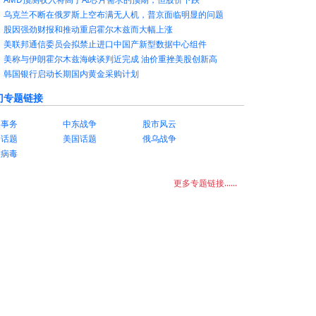
乌克兰不断在俄罗斯上空布满无人机，普京面临明显的问题
股因强劲财报和推动重启霍尔木兹而大幅上涨
美联邦通信委员会拟禁止进口中国产新型数据中心组件
美称与伊朗霍尔木兹海峡谈判近完成 油价重挫美股创新高
韩国银行启动长期国内黄金采购计划
门专题链接
美事务
中东战争
股市风云
国话题
美国话题
俄乌战争
状病毒
更多专题链接......