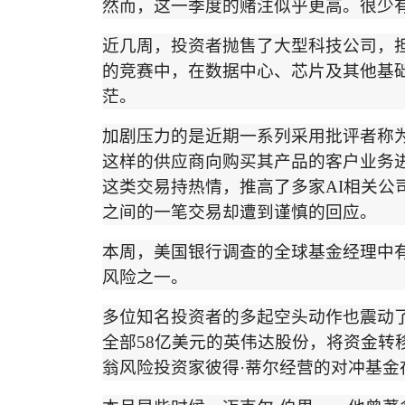
然而，这一季度的赌注似乎更高。很少
近几周，投资者抛售了
大型科技公司
，
的竞赛中，在数据中心、芯片及其他基
茫
。
加剧压力的是近期一系列采用批评者称
这样的供应商向购买其产品的客户业务
这类交易持热情，推高了多家
AI
相关公
之间的一笔交易却遭到谨慎的回应。
本周，美国银行调查的全球基金经理中
风险之一。
多位知名投资者的多起空头动作也震动
全部
58
亿美元
的英伟达股份，将资金转
翁风险投资家彼得
·
蒂尔经营的对冲基金