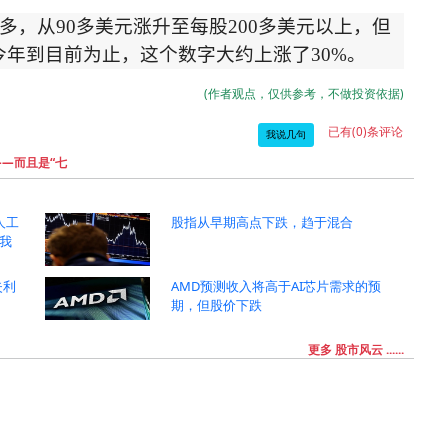
多，从
90
多美元涨升至每股
200
多美元以上，但
今年到目前为止，这个数字大约上涨了
30%
。
(作者观点，仅供参考，不做投资依据)
已有(0)条评论
我说几句
—而且是“七
因人工
股指从早期高点下跌，趋于混合
我
失利
AMD预测收入将高于AI芯片需求的预
期，但股价下跌
更多 股市风云 ......