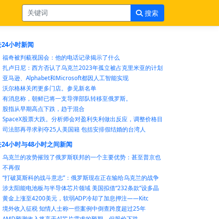
搜索
24小时新闻
福奇被判藐视国会：他的电话记录揭示了什么
扎卢日尼：西方否认了乌克兰2023年孤立被占克里米亚的计划
亚马逊、Alphabet和Microsoft都因人工智能实现
沃尔格林关闭更多门店。参见新名单
有消息称，朝鲜已将一支导弹部队转移至俄罗斯。
股指从早期高点下跌，趋于混合
SpaceX股票大跌。分析师会对盈利失利做出反应，调整价格目
司法部再寻求剥夺25人美国籍 包括安排假结婚的台湾人
24小时与48小时之间新闻
乌克兰的攻势摧毁了俄罗斯联邦的一个主要优势：甚至普京也
不再假
“打破莫斯科的战斗意志”：俄罗斯现在正在输给乌克兰的战争
涉太阳能电池板与半导体芯片领域 美国拟借“232条款”设多晶
黄金上涨至4200美元，软弱ADP冷却了加息押注——Kitc
境外收入征税 知情人士称一些案例中倒查跨度超过25年
AMD预测收入将高于AI芯片需求的预期，但股价下跌