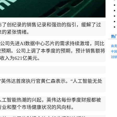
布了创纪录的销售记录和强劲的指引，缓解了过
来的紧张情绪。
热
公司先进
AI
数据中心芯片的需求持续激增，同比
南
识预期。公司上调了本季度的预期，预计销售额将
中
冠
收入为
621
亿美元。
”
英伟达首席执行官黄仁森表示。
“
人工智能无处
人工智能热潮的兴起，英伟达每份季度财报都被
行业和整个市场健康状况的风向标。