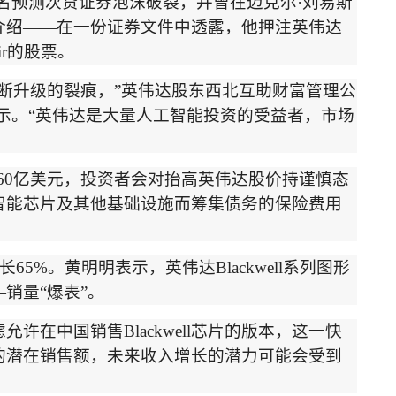
名预测次贷证券泡沫破裂，并曾在迈克尔
·
刘易斯
介绍
——
在一份证券文件中透露，他押注英伟达
ir
的股票。
断升级的裂痕，
”
英伟达股东西北互助财富管理公
示。
“
英伟达是大量人工智能投资的受益者，市场
60
亿美元，投资者会对抬高英伟达股价持谨慎态
智能芯片及其他基础设施而筹集债务的保险费用
。
长
65%
。黄明明表示，英伟达
Blackwell
系列图形
—
销量
“
爆表
”
。
虑允许
在中国销售
Blackwell
芯片的版本，这一快
的潜在销售额，未来收入增长的潜力可能会受到