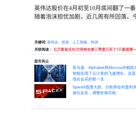
英伟达股价在
4
月初至
10
月底间翻了一番
随着泡沫担忧加剧，近几周有所回落。
关键词:
英伟达、投资、人工智能、利润
关联阅读：
亿万富翁沃伦·巴菲特在第三季度只买了1只新股票—
股市风云
亚马逊、Alphabet和Microsoft都
智能实现了云计算的飞速增长。这是
现在会买的那一支
SpaceX股票大跌。分析师会对盈利
做出反应，调整价格目标。