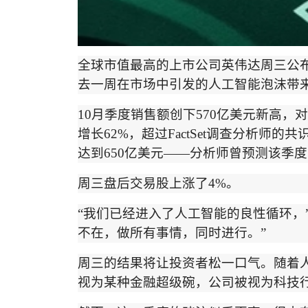
全球市值最高的上市公司英伟达周三公
去一周在市场中引发的人工智能泡沫带
10
月季度销售额创下
570
亿美元新高，对
增长
62%
，超过
FactSet
调查分析师的共
达到
650
亿美元
——
分析师曾预测该季度
周三盘后交易股上涨了
4%
。
“
我们已经进入了人工智能的良性循环，
不在，做所有事情，同时进行。
”
周三的结果将让投资者松一口气。随着
视为某种金融超级
碗
，公司被视为科技