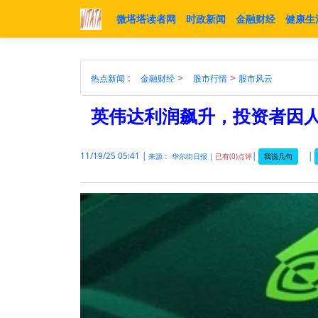
微塔塔读者网
时政新闻
金融财经
健康生
:
>
>
热点新闻
金融财经
股市行情
股市风云
英伟达利润飙升，投资者因
11/19/25 05:41 |
|
|
我说几句
来源： 华尔街日报 |
已有(0)点评