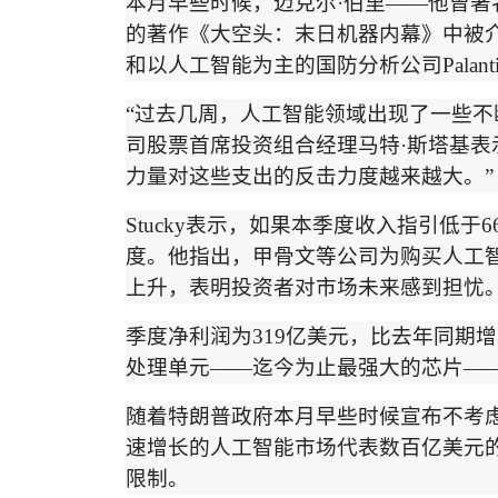
本月早些时候，迈克尔
·
伯里
——
他曾著
的著作《大空头：末日机器内幕》中被
和以人工智能为主的国防分析公司
Palant
“
过去几周，人工智能领域出现了一些不
司股票首席投资组合经理马特
·
斯塔基表
力量对这些支出的反击力度越来越大。
”
Stucky
表示，如果本季度收入指引低于
6
度。他指出，甲骨文等公司为购买人工
上升，表明投资者对市场未来感到担忧
季度净利润为
319
亿美元，比去年同期增
处理单元
——
迄今为止最强大的芯片
—
随着特朗普政府本月早些时候宣布
不考
速增长的人工智能市场代表数百亿美元
限制。