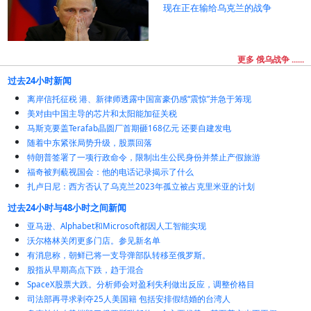
现在正在输给乌克兰的战争
更多 俄乌战争 ......
过去24小时新闻
离岸信托征税 港、新律师透露中国富豪仍感“震惊”并急于筹现
美对由中国主导的芯片和太阳能加征关税
马斯克要盖Terafab晶圆厂首期砸168亿元 还要自建发电
随着中东紧张局势升级，股票回落
特朗普签署了一项行政命令，限制出生公民身份并禁止产假旅游
福奇被判藐视国会：他的电话记录揭示了什么
扎卢日尼：西方否认了乌克兰2023年孤立被占克里米亚的计划
过去24小时与48小时之间新闻
亚马逊、Alphabet和Microsoft都因人工智能实现
沃尔格林关闭更多门店。参见新名单
有消息称，朝鲜已将一支导弹部队转移至俄罗斯。
股指从早期高点下跌，趋于混合
SpaceX股票大跌。分析师会对盈利失利做出反应，调整价格目
司法部再寻求剥夺25人美国籍 包括安排假结婚的台湾人