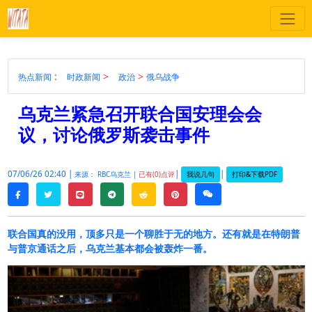
:
>
>
热点新闻
时政新闻
政治
俄乌战争
乌克兰紧急召开联合国安理会会
议，讨论俄罗斯袭击事件
07/06/26 02:40 |
|
|
我说几句
打印&下载PDF
来源： RBC乌克兰 |
已有(0)点评
twitter
line
telegram
reddit
pinterest
weixin
facebook
联合国真的没用，顶多只是一个聊胜于无的地方。还有就是在特朗普
与普京通话之后，乌克兰基本都会被轰炸一番。