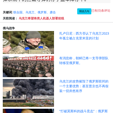
已有(0)条评论
我说几句
关键词:
联合国、乌克兰、俄罗斯、袭击
关联阅读：
乌克兰希望将类人机器人部署前线
俄乌战争
扎卢日尼：西方否认了乌克兰2023
年孤立被占克里米亚的计划
有消息称，朝鲜已将一支导弹部队
转移至俄罗斯。
乌克兰的攻势摧毁了俄罗斯联邦的
一个主要优势：甚至普京也不再假
装一切井然有序
“打破莫斯科的战斗意志”：俄罗斯