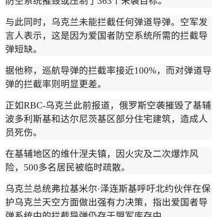
防空系统摧毁或压制了
363
个来袭目标。
与此同时，乌克兰未能拦截任何弹道导弹。空军发
言人表示，这是因为爱国者防空系统所需的拦截导
弹短缺。
据他称，巡航导弹的拦截率接近
100%
，而对弹道导
弹的拦截率则明显更差。
正如
RBC-
乌克兰此前报道，俄罗斯空袭摧毁了基辅
波多利斯基和达尔尼茨基区部分住宅建筑，造成人
员死伤。
在基辅地区的维什涅夫镇，因火灾及二次爆炸风
险，
500
多名居民被临时疏散。
乌克兰总统弗拉基米尔
·
泽连斯基呼吁北约伙伴在保
护乌克兰天空方面做出强有力决策，指出爱国者导
弹系统中的拦截导弹仍存于盟军库存中。