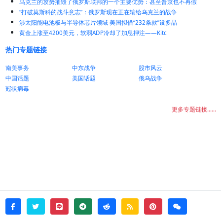
乌克兰的攻势摧毁了俄罗斯联邦的一个主要优势：甚至普京也不再假
“打破莫斯科的战斗意志”：俄罗斯现在正在输给乌克兰的战争
涉太阳能电池板与半导体芯片领域 美国拟借“232条款”设多晶
黄金上涨至4200美元，软弱ADP冷却了加息押注——Kitc
热门专题链接
南美事务
中东战争
股市风云
中国话题
美国话题
俄乌战争
冠状病毒
更多专题链接......
twitter
line
telegram
reddit
rss
pinterest
weixin
facebook