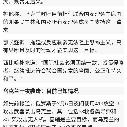
大，残暴无后果。
”
据他称，乌克兰呼吁目前担任联合国安理会主席国
的刚果民主共和国及所有安理会成员国支持这一请
求。
部长强调，拖延或反应软弱无法阻止恐怖主义，只
有果断且及时的行动才能实现这一目标。
西比哈补充道：
“
国际社会必须团结一致，威慑侵略
者，继续推进符合联合国宪章的全面、公正和持久
和平。
”
乌克兰一夜袭击：目前已知情况
如先前报道，俄罗斯于
7
月
6
日夜间使用
419
枚空中
攻击武器袭击乌克兰，其中包括
68
枚各类导弹和
351
架攻击无人机。基辅是主要目标，而乌克兰的