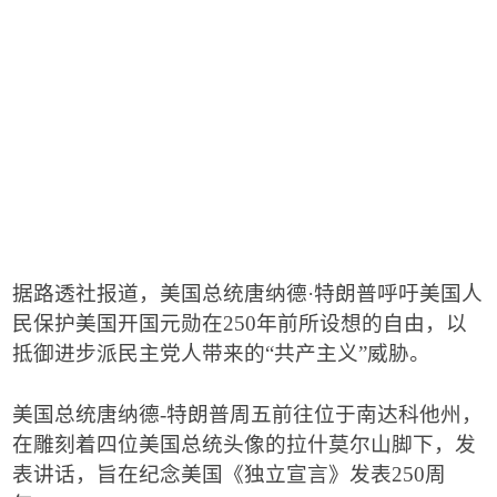
据路透社报道，美国总统唐纳德
·
特朗普呼吁美国人
民保护美国开国元勋在
250
年前所设想的自由，以
抵御进步派民主党人带来的
“
共产主义
”
威胁。
美国总统唐纳德
-
特朗普周五前往位于南达科他州，
在雕刻着四位美国总统头像的拉什莫尔山脚下，发
表讲话，旨在纪念美国《独立宣言》发表
250
周