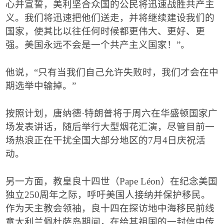
心并宣誓，美利坚合众国的公民将迅速战胜共产主
义。我们将迅速把他们送走，并将继续建设我们的
国家，使其比以往任何时候都更伟大、更好、更
强。美国永远不会是一个共产主义国家！
”
。
他说，
“
只有当我们自己允许失败时，我们才会在中
期选举中输掉。
”
按照计划，唐纳德
·
特朗普将于周六在华盛顿国家广
场发表讲话，随后举行大型烟花汇演，尽管目前一
场热浪正在干扰全国大部分地区的
7
月
4
日庆祝活
动。
另一方面，教皇良十四世（
Pape Léon
）在纪念美国
独立
250
周年之际，呼吁美国人接纳并保护移民。
作为天主教会领袖，良十四在探访地中海移民前线
意大利兰佩杜萨岛期间，在给其祖国的一封信中传