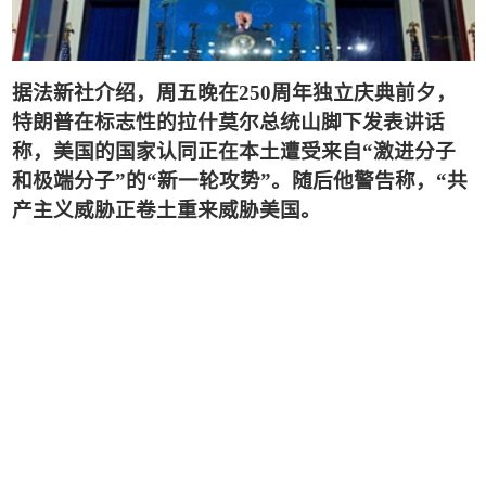
据法新社介绍，周五晚在
250
周年独立庆典前夕，
特朗普在标志性的拉什莫尔总统山脚下发表讲话
称，美国的国家认同正在本土遭受来自
“
激进分子
和极端分子
”
的
“
新一轮攻势
”
。随后他警告称，
“
共
产主义威胁正卷土重来威胁美国
。