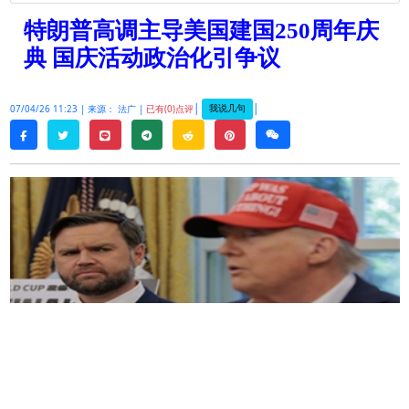
特朗普高调主导美国建国250周年庆
典 国庆活动政治化引争议
|
|
我说几句
07/04/26 11:23 |
来源： 法广 |
已有(0)点评
twitter
line
telegram
reddit
pinterest
weixin
facebook
美国总统特朗普周六（
7
月
4
日）将在首都华盛顿国
家广场举行一场带有竞选造势色彩的大型集会，纪