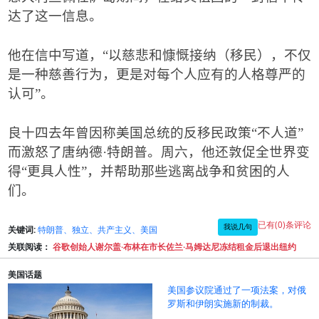
达了这一信息。
他在信中写道，
“
以慈悲和慷慨接纳（移民），不仅
是一种慈善行为，更是对每个人应有的人格尊严的
认可
”
。
良十四去年曾因称美国总统的反移民政策
“
不人道
”
而激怒了唐纳德
·
特朗普。周六，他还敦促全世界变
得
“
更具人性
”
，并帮助那些逃离战争和贫困的人
们。
已有(0)条评论
我说几句
关键词:
特朗普、独立、共产主义、美国
关联阅读：
谷歌创始人谢尔盖·布林在市长佐兰·马姆达尼冻结租金后退出纽约
美国话题
美国参议院通过了一项法案，对俄
罗斯和伊朗实施新的制裁。