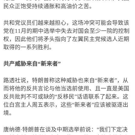
民众正饱受持续通胀和高油价之苦。
共和党议员们越来越担心，这场冲突可能会导致该
党在
11
月的期中选举中失去对国会至少一院的控制
权，因此他们将矛头指向了左翼民主党候选人近期
取得的一系列胜利。
共产威胁来自
“
新来者
”
路透社说，特朗普称这种威胁也来自
“
新来者
”
，从
而将他的反共言论与他当选前使用、且一直是美国
反共批判不可或缺的
“
反移民
”
话语联系了起来。这
位白宫主人周五表示，这些
“
新来者
”
应该被驱逐出
境。
唐纳德
·
特朗普在谈及中期选举前说：
“
我们下定决