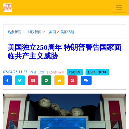
:
>
>
热点新闻
时政新闻
美国
美国话题
美国独立250周年 特朗普警告国家面
临共产主义威胁
07/04/26 11:27 |
|
|
我说几句
打印&下载PDF
来源： 法广 |
已有(0)点评
twitter
line
telegram
reddit
pinterest
weixin
facebook