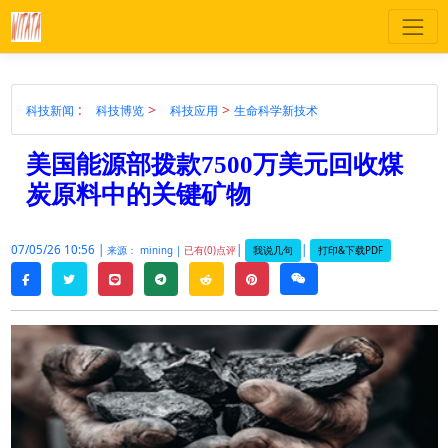
:
>
>
科技新闻
科技博览
科技应用
生命科学新技术
美国能源部拨款7500万美元回收煤
炭原料中的关键矿物
07/05/26 10:56 |
|
|
我说几句
打印&下载PDF
来源： mining |
已有(0)点评
twitter
line
telegram
reddit
pinterest
weixin
facebook