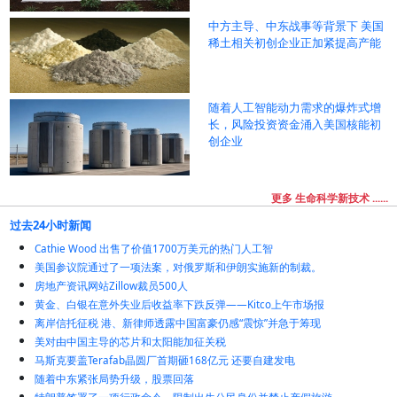
中方主导、中东战事等背景下 美国
稀土相关初创企业正加紧提高产能
随着人工智能动力需求的爆炸式增
长，风险投资资金涌入美国核能初
创企业
更多 生命科学新技术 ......
过去24小时新闻
Cathie Wood 出售了价值1700万美元的热门人工智
美国参议院通过了一项法案，对俄罗斯和伊朗实施新的制裁。
房地产资讯网站Zillow裁员500人
黄金、白银在意外失业后收益率下跌反弹——Kitco上午市场报
离岸信托征税 港、新律师透露中国富豪仍感“震惊”并急于筹现
美对由中国主导的芯片和太阳能加征关税
马斯克要盖Terafab晶圆厂首期砸168亿元 还要自建发电
随着中东紧张局势升级，股票回落