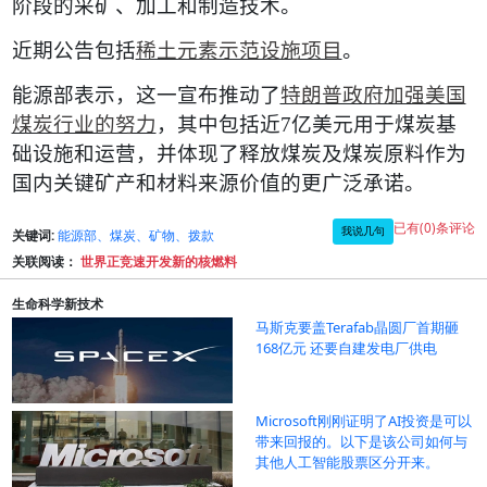
阶段的采矿、加工和制造技术。
近期公告包括
稀土元素示范设施项目
。
能源部表示，这一宣布推动了
特朗普政府加强美国
煤炭行业的努力
，其中包括近
7
亿美元用于煤炭基
础设施和运营，并体现了释放煤炭及煤炭原料作为
国内关键矿产和材料来源价值的更广泛承诺。
已有(0)条评论
我说几句
关键词:
能源部、煤炭、矿物、拨款
关联阅读：
世界正竞速开发新的核燃料
生命科学新技术
马斯克要盖Terafab晶圆厂首期砸
168亿元 还要自建发电厂供电
Microsoft刚刚证明了AI投资是可以
带来回报的。以下是该公司如何与
其他人工智能股票区分开来。