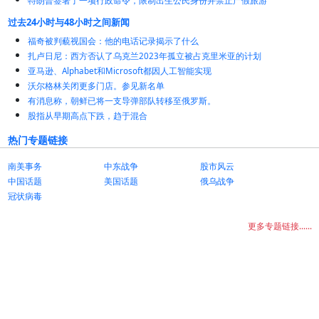
特朗普签署了一项行政命令，限制出生公民身份并禁止产假旅游
过去24小时与48小时之间新闻
福奇被判藐视国会：他的电话记录揭示了什么
扎卢日尼：西方否认了乌克兰2023年孤立被占克里米亚的计划
亚马逊、Alphabet和Microsoft都因人工智能实现
沃尔格林关闭更多门店。参见新名单
有消息称，朝鲜已将一支导弹部队转移至俄罗斯。
股指从早期高点下跌，趋于混合
热门专题链接
南美事务
中东战争
股市风云
中国话题
美国话题
俄乌战争
冠状病毒
更多专题链接......