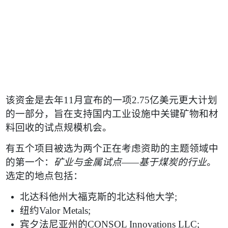
该资金是去年
11
月宣布的一项
2.75
亿美元更大计划
的一部分，旨在支持国内工业设施中关键矿物和材
料回收的试点规模机会。
有五个项目被选为两个正在考虑资助的主题领域中
的第一个：
矿业与金属试点
——
基于煤炭的行业
。
选定的地点包括：
北达科他州大福克斯的北达科他大学
;
纽约
Valor Metals;
宾夕法尼亚州的
CONSOL Innovations LLC;