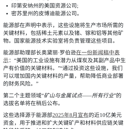
印第安纳州的美国资源公司
;
密苏里州的皮博迪能源公司。
能源部在声明中表示，这些设施将生产市场所需的
关键材料，包括稀土元素以及锗、镓和铝等其他矿
物。国家能源技术实验室将负责管理这些项目。
能源部助理部长奥黛丽
·
罗伯逊
在一份新闻稿中表
示
：
“
美国的工业设施有潜力从煤炭及其副产品中生
产有价值的关键材料。
”“
通过投资这些设施，我们
可以增加国内关键材料的产量，帮助降低商业部署
的财务风险。
”
第二个主题领域
“
矿山与金属试点
——
所有行业
”
的
选拔名单将在稍后公布。
这些选择源于能源部
2025
年
8
月宣布
的近
10
亿美元
资金，用于推进和扩大关键矿产和材料供应链关键