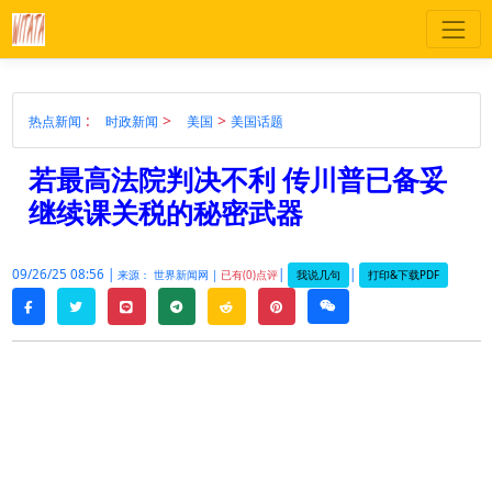
:
>
>
热点新闻
时政新闻
美国
美国话题
若最高法院判决不利 传川普已备妥
继续课关税的秘密武器
09/26/25 08:56 |
|
|
我说几句
打印&下载PDF
来源： 世界新闻网 |
已有(0)点评
twitter
line
telegram
reddit
pinterest
weixin
facebook