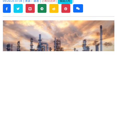
|
|
我说几句
09/26/25 07:34 |
来源： 路透 |
已有(0)点评
twitter
line
telegram
reddit
pinterest
weixin
facebook
由于乌克兰对俄罗斯能源基础设施的无人机袭击削
减了该国的燃料出口，油价周五上涨。
布伦特原油期货收于每桶
70.13
美元，上涨
71
美分，
涨幅
1.02%
。美国西德克萨斯中质原油
（
WTI
）
收
于每桶
65.72
美元，上涨
74
美分，涨幅
1.14%
。
这两个基准都将创下
6
月中旬以来的最大涨幅。