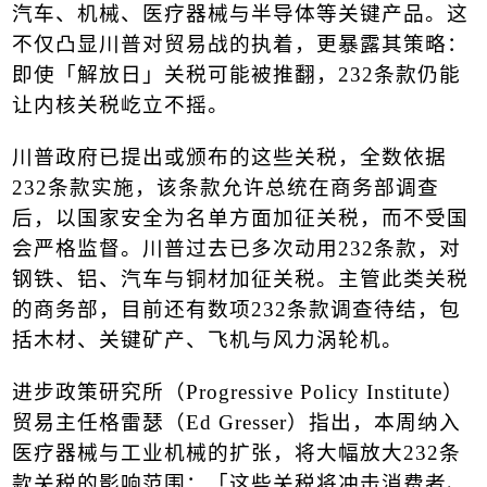
汽车、机械、医疗器械与半导体等关键产品。这
不仅凸显川普对贸易战的执着，更暴露其策略：
即使「解放日」关税可能被推翻，
232
条款仍能
让内核关税屹立不摇。
川普政府已提出或颁布的这些关税，全数依据
232
条款实施，该条款允许总统在
商务部
调查
后，以国家安全为名单方面加征关税，而不受国
会严格监督。川普过去已多次动用
232
条款，对
钢铁、铝、汽车与铜材加征关税。主管此类关税
的商务部，目前还有数项
232
条款调查待结，包
括木材、关键矿产、飞机与风力涡轮机。
进步政策研究所（
Progressive Policy Institute
）
贸易主任格雷瑟（
Ed Gresser
）指出，本周纳入
医疗器械与工业机械的扩张，将大幅放大
232
条
款关税的影响范围：「这些关税将冲击消费者、