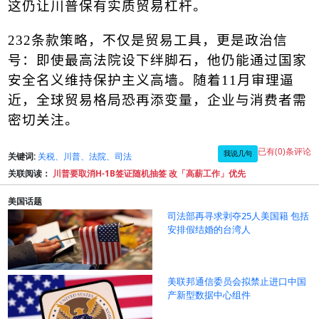
这仍让川普保有实质贸易杠杆。
232
条款策略，不仅是贸易工具，更是政治信
号：即使最高法院设下绊脚石，他仍能通过国家
安全名义维持保护主义高墙。随着
11
月审理逼
近，全球贸易格局恐再添变量，企业与消费者需
密切关注。
已有(0)条评论
我说几句
关键词:
关税、川普、法院、司法
关联阅读：
川普要取消H-1B签证随机抽签 改「高薪工作」优先
美国话题
司法部再寻求剥夺25人美国籍 包括
安排假结婚的台湾人
美联邦通信委员会拟禁止进口中国
产新型数据中心组件