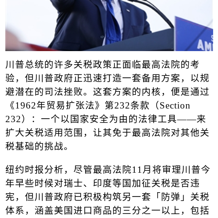
川普
总统的许多
关税
政策正面临最高法院的考
验，但川普政府正迅速打造一套备用方案，以规
避潜在的司法挫败。这套方案的内核，便是通过
《
1962
年贸易扩张法》第
232
条款（
Section
232
）：一个以国家安全为由的法律工具——来
扩大关税适用范围，让其免于最高法院对其他关
税基础的挑战。
纽约时报分析，尽管最高法院
11
月将审理川普今
年早些时候对瑞士、印度等国加征关税是否违
宪，但川普政府已积极构筑另一套「防弹」关税
体系，涵盖美国进口商品的三分之一以上，包括