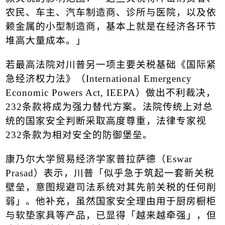
农民、车主、汽车制造商、诊所与医院，以及依
赖金属的小型制造商，基本上就是在经济各环节
堆高大量成本。」
若最高法院对川普另一项主要关税基础《国际紧
急经济权力法》（
International Emergency
Economic Powers Act, IEEPA
）做出不利裁决，
232
条款将成为强力替代方案。法院传统上对总
统的国家安全判断采取高度尊重，法律专家视
232
条款为相对安全的防御堡垒。
康乃尔大学贸易经济学家普拉萨德（
Eswar
Prasad
）表示，川普「似乎急于筑起一套新关税
壁垒，意图规避司法系统对其先前关税的任何削
弱」。他补充，虽然国家安全理由用于厨房橱柜
与软垫家具等产品，已显得「越来越牵强」，但