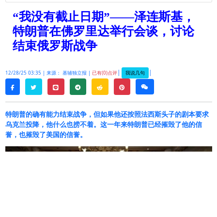
“我没有截止日期”——泽连斯基，
特朗普在佛罗里达举行会谈，讨论
结束俄罗斯战争
|
|
我说几句
12/28/25 03:35 |
来源： 基辅独立报 |
已有(0)点评
twitter
line
telegram
reddit
pinterest
weixin
facebook
特朗普的确有能力结束战争，但如果他还按照法西斯头子的剧本要求
乌克兰投降，他什么也捞不着。这一年来特朗普已经摧毁了他的信
誉，也摧毁了美国的信誉。