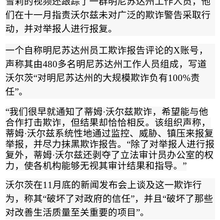
雪莉的视频还跟踪了一群明尼苏达
州工作人员
，他
们在十一月指责沃尔兹未对广泛的欺诈警告采取行
动，并对举报人进行报复。
一个自称明尼苏达州员工欺诈报告评论的
X
账号，
声称其由
480
多名明尼苏达州工作人员组成，写道
沃尔茨
“
对明尼苏达州的大规模欺诈负有
100%
责
任
”
。
“
我们很早就通知了蒂姆
·
沃尔兹欺诈，希望能与他
合作打击欺诈，但结果却恰恰相反。该组织声称，
蒂姆
·
沃尔兹系统性地通过监控、威胁、镇压来报复
举报，并尽力抹黑欺诈报告。
“
除了对举报人进行报
复外，蒂姆
·
沃尔兹还剥夺了立法审计员办公室的权
力，使各机构能够无视其审计结果和指导。
”
沃尔茨在
11
月底的新闻发布会上谈及这一欺诈行
为，称其
“
破坏了对政府的信任
”
，并且
“
破坏了那些
对改善生活质量至关重要的项目
”
。