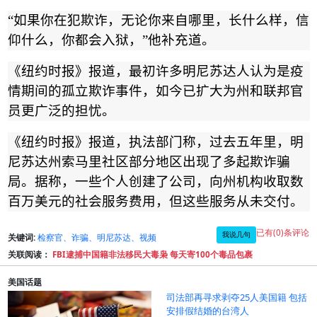
“
如果你在犯欺诈，无论你来自哪里，长什么样，信
仰什么，你都会入狱，
”
他补充道。
《纽约时报
》报道，
最初许多明尼苏达人认为是疫
情期间的孤立欺诈事件，如今已扩大为州和联邦官
员更广泛的担忧。
《纽约时报》报道，执法部门称，过去五年里，明
尼苏达州索马里社区部分地区出现了多起欺诈骗
局。据称，一些个人创建了公司，向州机构收取数
百万美元的社会服务费用，但这些服务从未交付。
已有(0)条评论
我说几句
关键词:
检察官、诈骗、明尼苏达、视频
关联阅读：
FBI逮捕中国籍非法移民大毒枭 每天寄100个毒品包裹
美国话题
司法部再寻求剥夺25人美国籍 包括
安排假结婚的台湾人