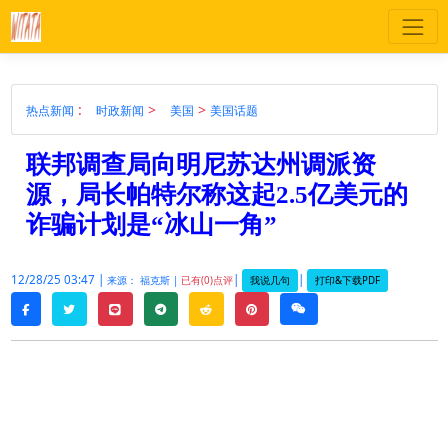
:
>
>
热点新闻
时政新闻
美国
美国话题
联邦调查局向明尼苏达州调派资
源，局长帕特尔称这起2.5亿美元的
诈骗计划是“冰山一角”
12/28/25 03:47 |
|
|
我说几句
打印&下载PDF
来源： 福克斯 |
已有(0)点评
twitter
line
telegram
reddit
pinterest
weixin
facebook