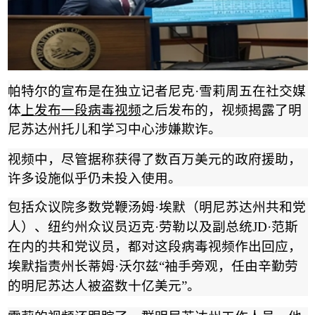
帕特尔的宣布是在独立记者尼克
·
雪莉周五在社交媒
体
上发布一段病毒视频
之后发布的，视频揭露了明
尼苏达州托儿和学习中心涉嫌欺诈。
视频中，尽管据称获得了数百万美元的政府援助，
许多设施似乎仍未投入使用。
包括众议院多数党鞭汤姆
·
埃默（明尼苏达州共和党
人）、纽约州众议员迈克
·
劳勒以及副总统
JD·
范斯
在内的共和党议员，都对这段病毒视频作出回应，
埃默指责州长
蒂姆
·
沃尔兹
“
袖手旁观，任由辛勤劳
的明尼苏达人被盗数十亿美元
”
。