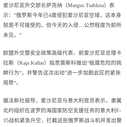
爱沙尼亚外交部长萨克纳（
Margus Tsahkna
）表
示：
“
俄罗斯今年已
4
度侵犯爱沙尼亚空域，这本身
就是不可接受的。但今天的入侵
…
公然程度为前所
未见。
”
欧盟外交暨安全政策高级代表、前爱沙尼亚总理卡
拉斯（
Kaja Kallas
）指责莫斯科做出
“
极度危险的挑
衅行为
“
，并警告这次出动
”
进一步加剧此区的紧张
局势
“
。
据法新社报导，爱沙尼亚与意大利官员表示，隶属
北约组织在波罗的海国家防空支援任务的意大利
F-
35
战机紧急升空，拦截这些俄罗斯战斗机并发出警