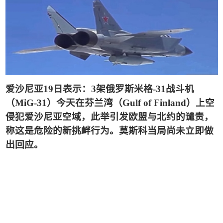
爱沙尼亚
19
日表示：
3
架俄罗斯米格
-31
战斗机
（
MiG-31
）今天在芬兰湾（
Gulf of Finland
）上空
侵犯爱沙尼亚空域，此举引发欧盟与北约的谴责，
称这是危险的新挑衅行为。莫斯科当局尚未立即做
出回应。