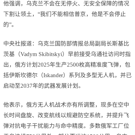
他强调，乌克兰不会在无停火、无安全保障的情况
下割让领土，
“
我们不能相信普京，他是不会停止
的
”
。
中央社报道：乌克兰国防部情报总局副局长斯基比
茨基（
Vadym Skibitskyi
）早前接受乌通社访问时指
出，俄方计划
2025
年生产
2500
枚高精准度飞弹，包
括伊斯坎德尔（
Iskander
）系列及多型无人机，并已
启动至
2037
年的武器发展计划。
他表示，俄方无人机战术亦有所调整，现多在空中
长时间盘旋、改变航线以规避防空系统，并提升飞
弹对抗电子干扰能力与命中精度。多数俄军工厂位