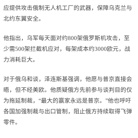
应提供攻击俄制无人机工厂的武器，保障乌克兰与
北约东翼安全。
他指出，乌军每天面对约
800
架俄罗斯机攻击，至
少需
500
架拦截机应对，每架成本约
3000
欧元，战
力消耗巨大。
对于俄乌和谈，泽连斯基强调，他愿与普京直接会
晤，但不经美欧。他质疑俄方先前参与谈判目的仅
为拖延制裁，
“
最大的赢家永远是普京。
”
他也呼吁
各国加强制裁与出口管制，阻止俄方持续取得飞弹
零件。