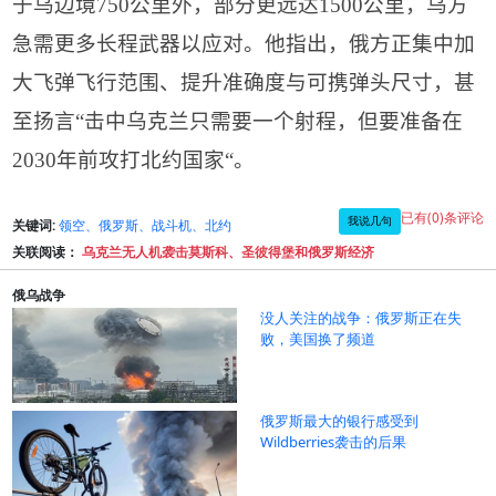
于乌边境
750
公里外，部分更远达
1500
公里，乌方
急需更多长程武器以应对。他指出，俄方正集中加
大飞弹飞行范围、提升准确度与可携弹头尺寸，甚
至扬言
“
击中乌克兰只需要一个射程，但要准备在
2030
年前攻打北约国家
“
。
已有(0)条评论
我说几句
关键词:
领空、俄罗斯、战斗机、北约
关联阅读：
乌克兰无人机袭击莫斯科、圣彼得堡和俄罗斯经济
俄乌战争
没人关注的战争：俄罗斯正在失
败，美国换了频道
俄罗斯最大的银行感受到
Wildberries袭击的后果