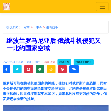
:
>
>
热点新闻
军事
事件
俄乌战争
继波兰罗马尼亚后 俄战斗机侵犯又
一北约国家空域
09/19/25 10:36 |
|
|
我说几句
打印&下载PDF
来源： 法广 |
已有(0)点评
twitter
line
telegram
reddit
pinterest
weixin
facebook
俄罗斯可能在挑动其他国家的神经，使他们对俄罗斯产生恐惧，同时
不会把他们的防空设施全部转交给乌克兰，北约也是被俄罗斯试探出
来很软弱，因此俄罗斯就变本加厉，如果北约没有更强烈的动作，俄
罗斯还会有新的挑衅。