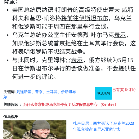
背景：
美国总统唐纳德
·
特朗普的高级特使史蒂夫
·
威特
科夫和基思
·
凯洛格
将前往伊斯坦布尔
，乌克兰
和俄罗斯可能于周四在那里举行会谈。
乌克兰总统办公室主任安德烈
·
叶尔马克
表示
，
如果俄罗斯总统普京拒绝在土耳其举行会谈，这
将表明俄罗斯不想结束战争。
与此同时，克里姆林宫
表示
，俄方继续为
5
月
15
日在伊斯坦布尔举行的会谈做准备，不会提供任
何进一步的评论。
已有(0)条评论
关键词:
则连斯基、普京、土耳其、伊斯坦布
我说几句
尔
关联阅读：
为什么普京拒绝乌克兰停火？反虚假信息中心 （Center f
俄乌战争
扎卢日尼：西方否认了乌克兰2023
年孤立被占克里米亚的计划