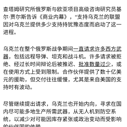
查塔姆研究所俄罗斯与欧亚项目高级咨询研究员基
尔
·
贾尔斯告诉《商业内幕》，
“
支持乌克兰的联盟
因对乌克兰提供多少支持持犹豫态度而启动了这一
进程。
乌克兰在整个俄罗斯战争期间
一直请求许多西方武
器
，包括远程导弹、坦克和战斗机。许多请求被拒
绝、经过长时间辩论后被推迟、
批准数量过少
，或
在使用方式上受到限制。合作伙伴提供了数十亿美
元的援助，但交付往往缓慢，尤其是来自美国的支
持时有波动。
尽管继续提出请求，乌克兰也开始内向，寻求在国
内尽可能多地生产所需武器，从无人机到防空系
统，以减少对可能因库存紧张或政治变动而受影响
的
伙伴国的依赖
。