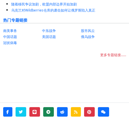
随着移民争议加剧，欧盟内部边界开始加剧
乌克兰对Wildberries仓库的袭击如何让俄罗斯陷入真正
热门专题链接
南美事务
中东战争
股市风云
中国话题
美国话题
俄乌战争
冠状病毒
更多专题链接......
twitter
line
telegram
reddit
rss
pinterest
weixin
facebook
© 2026 - witata -
About
sitemap
rss
Login