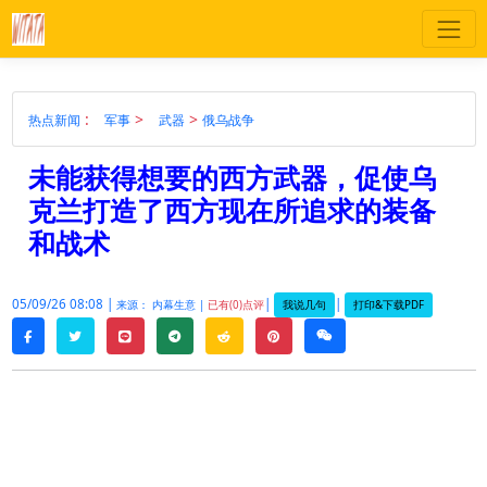
:
>
>
热点新闻
军事
武器
俄乌战争
未能获得想要的西方武器，促使乌
克兰打造了西方现在所追求的装备
和战术
05/09/26 08:08 |
|
|
我说几句
打印&下载PDF
来源： 内幕生意 |
已有(0)点评
twitter
line
telegram
reddit
pinterest
weixin
facebook