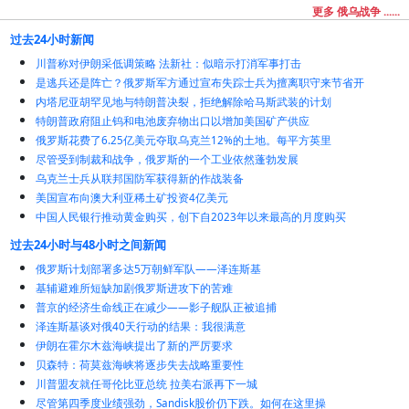
更多 俄乌战争 ......
过去24小时新闻
川普称对伊朗采低调策略 法新社：似暗示打消军事打击
是逃兵还是阵亡？俄罗斯军方通过宣布失踪士兵为擅离职守来节省开
内塔尼亚胡罕见地与特朗普决裂，拒绝解除哈马斯武装的计划
特朗普政府阻止钨和电池废弃物出口以增加美国矿产供应
俄罗斯花费了6.25亿美元夺取乌克兰12%的土地。每平方英里
尽管受到制裁和战争，俄罗斯的一个工业依然蓬勃发展
乌克兰士兵从联邦国防军获得新的作战装备
美国宣布向澳大利亚稀土矿投资4亿美元
中国人民银行推动黄金购买，创下自2023年以来最高的月度购买
过去24小时与48小时之间新闻
俄罗斯计划部署多达5万朝鲜军队——泽连斯基
基辅避难所短缺加剧俄罗斯进攻下的苦难
普京的经济生命线正在减少——影子舰队正被追捕
泽连斯基谈对俄40天行动的结果：我很满意
伊朗在霍尔木兹海峡提出了新的严厉要求
贝森特：荷莫兹海峡将逐步失去战略重要性
川普盟友就任哥伦比亚总统 拉美右派再下一城
尽管第四季度业绩强劲，Sandisk股价仍下跌。如何在这里操