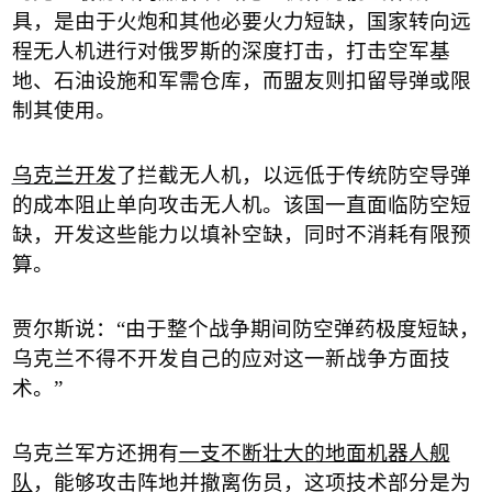
具，是由于火炮和其他必要火力短缺，国家转向远
程无人机进行对俄罗斯的深度打击，打击空军基
地、石油设施和军需仓库，而盟友则扣留导弹或限
制其使用。
乌克兰开发
了拦截无人机，以远低于传统防空导弹
的成本阻止单向攻击无人机。该国一直面临防空短
缺，开发这些能力以填补空缺，同时不消耗有限预
算。
贾尔斯说：
“
由于整个战争期间防空弹药极度短缺，
乌克兰不得不开发自己的应对这一新战争方面技
术。
”
乌克兰军方还拥有
一支不断壮大的地面机器人舰
队
，能够攻击阵地并撤离伤员，这项技术部分是为