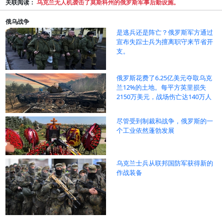
关联阅读：
乌克兰无人机袭击了莫斯科州的俄罗斯军事后勤设施。
俄乌战争
是逃兵还是阵亡？俄罗斯军方通过
宣布失踪士兵为擅离职守来节省开
支。
俄罗斯花费了6.25亿美元夺取乌克
兰12%的土地。每平方英里损失
2150万美元，战场伤亡达140万人
尽管受到制裁和战争，俄罗斯的一
个工业依然蓬勃发展
乌克兰士兵从联邦国防军获得新的
作战装备