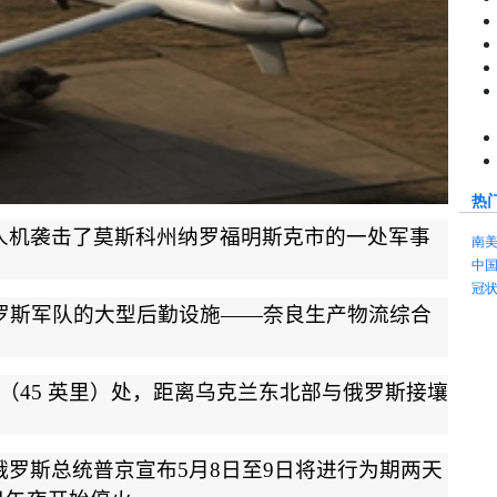
热
人机袭击了莫斯科州纳罗福明斯克市的一处军事
南
中
冠
罗斯军队的大型后勤设施
——
奈良生产物流综合
（
45
英里）处，距离乌克兰东北部与俄罗斯接壤
俄罗斯总统普京宣布
5
月
8
日至
9
日将进行为期两天