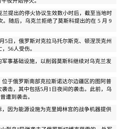
日午夜开始停火。
克兰提出的停火协议生效数小时后，截至当地时
次。随后，乌克兰拒绝了莫斯科提出的在
5
月
9
月
5
日，俄罗斯对克拉马托尔斯克、顿涅茨克州
亡，
56
人受伤。
的军事基础设施，以削弱莫斯科继续对乌克兰发
，位于俄罗斯南部克拉斯诺达尔边疆区的图阿普
次袭击，其中包括
5
月
1
日夜间的袭击。此前，乌
也曾遭到袭击。
标，因为能源设施为克里姆林宫的战争机器提供