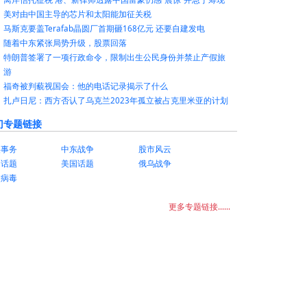
美对由中国主导的芯片和太阳能加征关税
马斯克要盖Terafab晶圆厂首期砸168亿元 还要自建发电
随着中东紧张局势升级，股票回落
特朗普签署了一项行政命令，限制出生公民身份并禁止产假旅
游
福奇被判藐视国会：他的电话记录揭示了什么
扎卢日尼：西方否认了乌克兰2023年孤立被占克里米亚的计划
门专题链接
美事务
中东战争
股市风云
国话题
美国话题
俄乌战争
状病毒
更多专题链接......