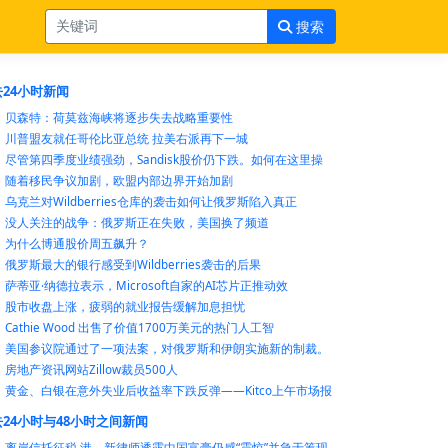
搜索
24小时新闻
贝森特：荷莫兹海峡将逐步失去战略重要性
川普盟友就任哥伦比亚总统 拉美右派再下一城
尽管第四季度业绩强劲，Sandisk股价仍下跌。如何在这里操
随着移民争议加剧，欧盟内部边界开始加剧
乌克兰对Wildberries仓库的袭击如何让俄罗斯陷入真正
没人关注的战争：俄罗斯正在失败，美国换了频道
为什么博通股价周五飙升？
俄罗斯最大的银行感受到Wildberries袭击的后果
萨蒂亚·纳德拉表示，Microsoft自家的AI芯片正推动效
股市收盘上涨，疲弱的就业报告缓解加息担忧
Cathie Wood 出售了价值1700万美元的热门人工智
美国参议院通过了一项法案，对俄罗斯和伊朗实施新的制裁。
房地产资讯网站Zillow裁员500人
黄金、白银在意外失业后收益率下跌反弹——Kitco上午市场报
24小时与48小时之间新闻
离岸信托征税 港、新律师透露中国富豪仍感“震惊”并急于筹现