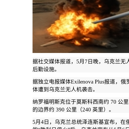
据社交媒体报道，
5
月
7
日晚，乌克兰无
后勤设施。
据独立电报媒体
Exilenova Plus
报道，俄
体遭到乌克兰无人机袭击。
纳罗福明斯克位于莫斯科西南约
70
公里
的边界约
390
公里（
240
英里）。
5
月
4
日，乌克兰总统泽连斯基宣布，在