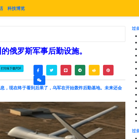
活
科技博览
过去
州的俄罗斯军事后勤设施。
打印&下载PDF
twitter
line
telegram
reddit
pinterest
facebook
weixin
消息，现在终于看到后果了，乌军在开始轰炸后勤基地。未来还会
过去