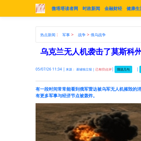
微塔塔读者网
时政新闻
金融财经
健康生
:
>
>
热点新闻
军事
战争
俄乌战争
乌克兰无人机袭击了莫斯科
05/07/26 11:34 |
|
|
我说几句
来源： 基辅独立报 |
已有(0)点评
有一段时间常常能看到俄军雷达被乌军无人机摧毁的
有更多军事与经济节点被轰炸。