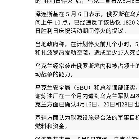
的
“
胜利日停火
”
后，乌克兰宣布从
5
月
6
泽连斯基在
5
月
6
日表示，俄罗斯在乌
间上午
10
点，已经违反了该协议
1820
日胜利日庆祝活动期间停火的提议。
当地政府称，在计划停火前几个小时，
5
和扎波罗热发动空袭，造成至少
17
人死
乌克兰经常袭击俄罗斯境内和被占领土
动战争的能力。
乌克兰安全局（
SBU
）和总参谋部证实
谢炼油厂在一个月内遭到乌克兰军队四
克兰方面已确认
4
月
16
日、
20
日和
28
日
基辅方面认为能源设施是合法的军事目
燃料和资金。