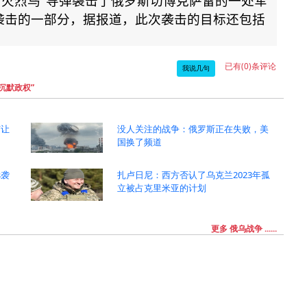
“
火烈鸟
”
导弹袭击了俄罗斯切博克萨雷的一处军
袭击的一部分，据报道，此次袭击的目标还包括
已有(0)条评论
我说几句
沉默政权”
何让
没人关注的战争：俄罗斯正在失败，美
国换了频道
s袭
扎卢日尼：西方否认了乌克兰2023年孤
立被占克里米亚的计划
更多 俄乌战争 ......